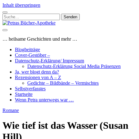
Inhalt überspringen
Suchen
nach:
Petras
Bücher-
Apotheke
… heilsame Geschichten und mehr …
Blogbeiträge
Cover-Gestöber –
Datenschutz-Erklärung/ Impressum
Datenschutz-Erklärung Social Media Präsenzen
Ja, wer blogt denn da?
Rezensionen von A – Z
Gedichte – Bildbände – Vermischtes
Selbstverfasstes
Startseite
Wenn Petra unterwegs war …
Romane
Wie tief ist das Wasser (Susan
Hill)