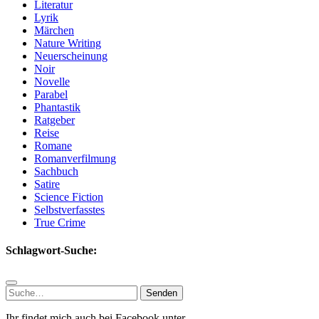
Literatur
Lyrik
Märchen
Nature Writing
Neuerscheinung
Noir
Novelle
Parabel
Phantastik
Ratgeber
Reise
Romane
Romanverfilmung
Sachbuch
Satire
Science Fiction
Selbstverfasstes
True Crime
Schlagwort-Suche:
Suchen
nach:
Ihr findet mich auch bei Facebook unter