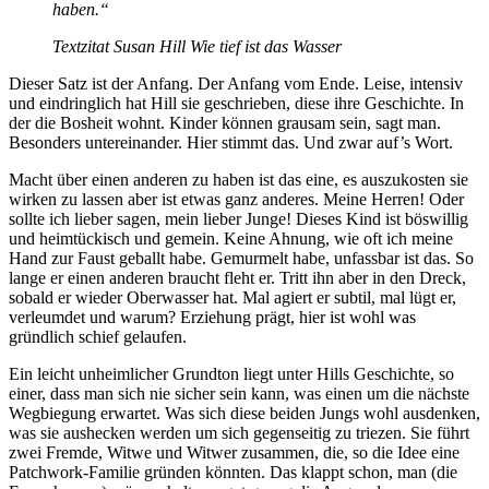
haben.“
Textzitat Susan Hill Wie tief ist das Wasser
Dieser Satz ist der Anfang. Der Anfang vom Ende. Leise, intensiv
und eindringlich hat Hill sie geschrieben, diese ihre Geschichte. In
der die Bosheit wohnt. Kinder können grausam sein, sagt man.
Besonders untereinander. Hier stimmt das. Und zwar auf’s Wort.
Macht über einen anderen zu haben ist das eine, es auszukosten sie
wirken zu lassen aber ist etwas ganz anderes. Meine Herren! Oder
sollte ich lieber sagen, mein lieber Junge! Dieses Kind ist böswillig
und heimtückisch und gemein. Keine Ahnung, wie oft ich meine
Hand zur Faust geballt habe. Gemurmelt habe, unfassbar ist das. So
lange er einen anderen braucht fleht er. Tritt ihn aber in den Dreck,
sobald er wieder Oberwasser hat. Mal agiert er subtil, mal lügt er,
verleumdet und warum? Erziehung prägt, hier ist wohl was
gründlich schief gelaufen.
Ein leicht unheimlicher Grundton liegt unter Hills Geschichte, so
einer, dass man sich nie sicher sein kann, was einen um die nächste
Wegbiegung erwartet. Was sich diese beiden Jungs wohl ausdenken,
was sie aushecken werden um sich gegenseitig zu triezen. Sie führt
zwei Fremde, Witwe und Witwer zusammen, die, so die Idee eine
Patchwork-Familie gründen könnten. Das klappt schon, man (die