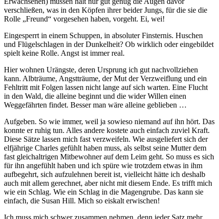
Erwachsenen) müssen halt nur gut genug die Augen davor
verschließen, was in den Köpfen ihrer beider Jungs, für die sie die
Rolle „Freund“ vorgesehen haben, vorgeht. Ei, wei!
Eingesperrt in einem Schuppen, in absoluter Finsternis. Huschen
und Flügelschlagen in der Dunkelheit? Ob wirklich oder eingebildet
spielt keine Rolle. Angst ist immer real.
Hier wohnen Urängste, deren Ursprung ich gut nachvollziehen
kann. Albträume, Angstträume, der Mut der Verzweiflung und ein
Fehltritt mit Folgen lassen nicht lange auf sich warten. Eine Flucht
in den Wald, die alleine beginnt und die wider Willen einen
Weggefährten findet. Besser man wäre alleine geblieben …
Aufgeben. So wie immer, weil ja sowieso niemand auf ihn hört. Das
konnte er ruhig tun. Alles andere kostete auch einfach zuviel Kraft.
Diese Sätze lassen mich fast verzweifeln. Wie ausgeliefert sich der
elfjährige Charles gefühlt haben muss, als selbst seine Mutter dem
fast gleichaltrigen Mitbewohner auf dem Leim geht. So muss es sich
für ihn angefühlt haben und ich spüre wie trotzdem etwas in ihm
aufbegehrt, sich aufzulehnen bereit ist, vielleicht hätte ich deshalb
auch mit allem gerechnet, aber nicht mit diesem Ende. Es trifft mich
wie ein Schlag. Wie ein Schlag in die Magengrube. Das kann sie
einfach, die Susan Hill. Mich so eiskalt erwischen!
Ich muss mich schwer zusammen nehmen, denn jeder Satz mehr