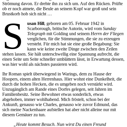
Strömung davon. Er drehte ihn zu sich um. Auf den Rücken. Prüfte
ob er noch atmete, die Beule an seinem Kopf war groß und sein
Brustkorb hob sich nicht …
S
usan Hill
, geboren am 05. Februar 1942 in
Scarborough, britische Autorin, wird vom
Sunday
Telegraph
mit Golding und seinem
Herrn der Fliegen
verglichen, für die Stimmungen, die sie zu erzeugen
versteht. Für mich hat sie eine große Begabung: Sie
kann wie keine zweite Dinge zwischen den Zeilen
stehen lassen. Sie hält unterschwellig eine Spannung aufrecht, die
einen Seite um Seite schneller umblättern lässt, in Erwartung dessen,
was hier wohl als nächstes passieren wird.
Ihr Roman spielt überwiegend in Warings, dem zu Hause der
Hoopers, einem alten Herrenhaus. Hier wohnt eine Dunkelheit, die
durch die hohen Hecken, die es umgeben noch verstärkt wird.
Unzugänglich am Rande eines Dorfes gelegen, seit Jahren im
Familienbesitz. Seine Bewohner etwas sonderlich, etwas
abgehoben, immer wohlhabend. Mich fröstelt, schon bei der
Ankunft, genauso wie Charles, genauso wie zuvor Edmund, das
sich meine Nackenhaare aufstellen hat aber nicht alleine nur mit
diesem Gemäuer zu tun.
„Heute kommt Besuch. Nun wirst Du einen Freund