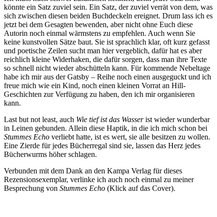
könnte ein Satz zuviel sein. Ein Satz, der zuviel verrät von dem, was
sich zwischen diesen beiden Buchdeckeln ereignet. Drum lass ich es
jetzt bei dem Gesagten bewenden, aber nicht ohne Euch diese
Autorin noch einmal wärmstens zu empfehlen. Auch wenn Sie
keine kunstvollen Sätze baut. Sie ist sprachlich klar, oft kurz gefasst
und poetische Zeilen sucht man hier vergeblich, dafür hat es aber
reichlich kleine Widerhaken, die dafür sorgen, dass man ihre Texte
so schnell nicht wieder abschütteln kann. Für kommende Nebeltage
habe ich mir aus der Gatsby – Reihe noch einen ausgeguckt und ich
freue mich wie ein Kind, noch einen kleinen Vorrat an Hill-
Geschichten zur Verfügung zu haben, den ich mir organisieren
kann.
Last but not least, auch
Wie tief ist das Wasser
ist wieder wunderbar
in Leinen gebunden. Allein diese Haptik, in die ich mich schon bei
Stummes Echo
verliebt hatte, ist es wert, sie alle besitzen zu wollen.
Eine Zierde für jedes Bücherregal sind sie, lassen das Herz jedes
Bücherwurms höher schlagen.
Verbunden mit dem Dank an den Kampa Verlag für dieses
Rezensionsexemplar, verlinke ich auch noch einmal zu meiner
Besprechung von
Stummes Echo
(Klick auf das Cover).