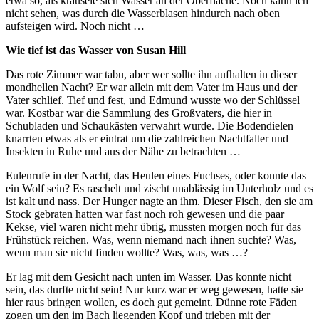
etwa so, als kräusele sich Wasser an der Oberfläche. Noch kann ich
nicht sehen, was durch die Wasserblasen hindurch nach oben
aufsteigen wird. Noch nicht …
Wie tief ist das Wasser von Susan Hill
Das rote Zimmer war tabu, aber wer sollte ihn aufhalten in dieser
mondhellen Nacht? Er war allein mit dem Vater im Haus und der
Vater schlief. Tief und fest, und Edmund wusste wo der Schlüssel
war. Kostbar war die Sammlung des Großvaters, die hier in
Schubladen und Schaukästen verwahrt wurde. Die Bodendielen
knarrten etwas als er eintrat um die zahlreichen Nachtfalter und
Insekten in Ruhe und aus der Nähe zu betrachten …
Eulenrufe in der Nacht, das Heulen eines Fuchses, oder konnte das
ein Wolf sein? Es raschelt und zischt unablässig im Unterholz und es
ist kalt und nass. Der Hunger nagte an ihm. Dieser Fisch, den sie am
Stock gebraten hatten war fast noch roh gewesen und die paar
Kekse, viel waren nicht mehr übrig, mussten morgen noch für das
Frühstück reichen. Was, wenn niemand nach ihnen suchte? Was,
wenn man sie nicht finden wollte? Was, was, was …?
Er lag mit dem Gesicht nach unten im Wasser. Das konnte nicht
sein, das durfte nicht sein! Nur kurz war er weg gewesen, hatte sie
hier raus bringen wollen, es doch gut gemeint. Dünne rote Fäden
zogen um den im Bach liegenden Kopf und trieben mit der