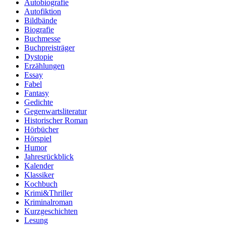
Autobiografie
Autofiktion
Bildbände
Biografie
Buchmesse
Buchpreisträger
Dystopie
Erzählungen
Essay
Fabel
Fantasy
Gedichte
Gegenwartsliteratur
Historischer Roman
Hörbücher
Hörspiel
Humor
Jahresrückblick
Kalender
Klassiker
Kochbuch
Krimi&Thriller
Kriminalroman
Kurzgeschichten
Lesung