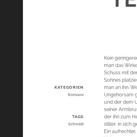
Kein geringere
man das Wirken
Schuss mit de
Sohnes platzier
man an ihn. W
KATEGORIEN
Ungehorsam ge
Romane
und der dem Un
seiner Armbrus
der ihn zum H
TAGS
stiller, in si
Schmidt
Ein aufrechter