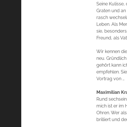
Seine Kulisse,
Graten und an 
rasch wechsel
Leben. Als Men
sie, besonders
Freund, als Vat
Wir kennen die
neu. Gründlic
gehört kann i
empfehlen. Sie
Vortrag von …
Maximilian
Kr
Rund sechseinh
mich ist er im
Ohren. Wer als
brilliert und d