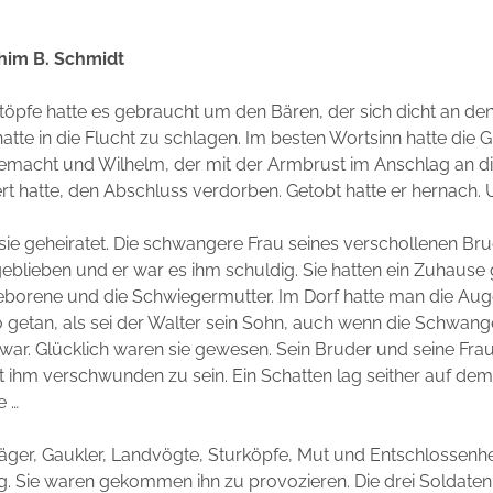
him B. Schmidt
öpfe hatte es gebraucht um den Bären, der sich dicht an den
tte in die Flucht zu schlagen. Im besten Wortsinn hatte die 
macht und Wilhelm, der mit der Armbrust im Anschlag an die
rt hatte, den Abschluss verdorben. Getobt hatte er hernach.
sie geheiratet. Die schwangere Frau seines verschollenen Bru
blieben und er war es ihm schuldig. Sie hatten ein Zuhause 
eborene und die Schwiegermutter. Im Dorf hatte man die Au
 getan, als sei der Walter sein Sohn, auch wenn die Schwang
ar. Glücklich waren sie gewesen. Sein Bruder und seine Frau
t ihm verschwunden zu sein. Ein Schatten lag seither auf de
e …
äger, Gaukler, Landvögte, Sturköpfe, Mut und Entschlossenh
 Sie waren gekommen ihn zu provozieren. Die drei Soldate