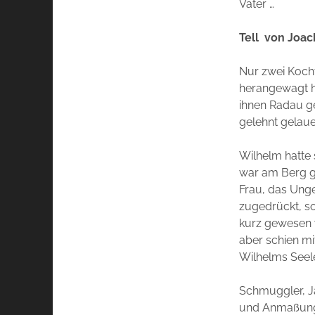
Vater …
Tell von Joac
Nur zwei Kocht
herangewagt ha
ihnen Radau ge
gelehnt gelaue
Wilhelm hatte 
war am Berg ge
Frau, das Ung
zugedrückt, so
kurz gewesen w
aber schien mi
Wilhelms Seel
Schmuggler, J
und Anmaßung.