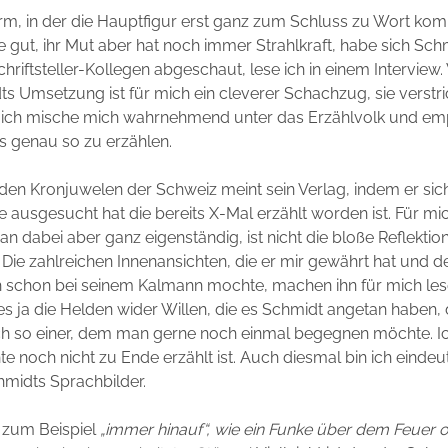
rm, in der die Hauptfigur erst ganz zum Schluss zu Wort kom
de gut, ihr Mut aber hat noch immer Strahlkraft, habe sich Sch
chriftsteller-Kollegen abgeschaut, lese ich in einem Interview
s Umsetzung ist für mich ein cleverer Schachzug, sie verstri
, ich mische mich wahrnehmend unter das Erzählvolk und emp
s genau so zu erzählen.
 den Kronjuwelen der Schweiz meint sein Verlag, indem er sic
e ausgesucht hat die bereits X-Mal erzählt worden ist. Für mi
 dabei aber ganz eigenständig, ist nicht die bloße Reflektion
 Die zahlreichen Innenansichten, die er mir gewährt hat und d
h schon bei seinem Kalmann mochte, machen ihn für mich les
d es ja die Helden wider Willen, die es Schmidt angetan haben
ch so einer, dem man gerne noch einmal begegnen möchte. Ic
e noch nicht zu Ende erzählt ist. Auch diesmal bin ich eindeuti
midts Sprachbilder.
l zum Beispiel
„immer hinauf“, wie ein Funke über dem Feuer o