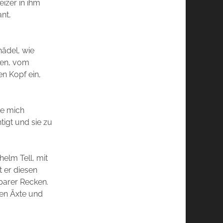
eizer in ihm
nt,
hädel, wie
hen, vom
en Kopf ein,
le mich
tigt und sie zu
elm Tell, mit
 er diesen
tbarer Recken.
gen Äxte und