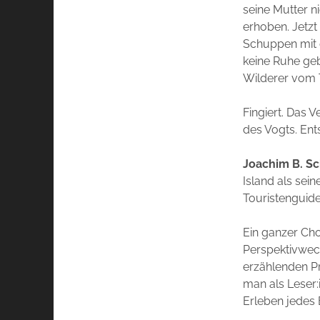
seine Mutter n
erhoben. Jetzt
Schuppen mit 
keine Ruhe geb
Wilderer vom 
Fingiert. Das 
des Vogts. Ents
Joachim B. S
Island als sein
Touristenguide
Ein ganzer Cho
Perspektivwech
erzählenden Pr
man als Leser:
Erleben jedes 