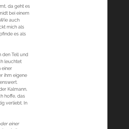
mt, da geht es
midt bei einem
. Wie auch
ckt mich als
finde es als
h den Tell und
ch leuchtet
 einer
er ihm eigene
enswert.
, der Kalmann,
h hoffe, das
g verliebt. In
der einer