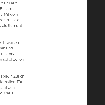
uf, um auf
Er schickt
s. Mit dem
ren zu, zeigt
, als Sohn, als
er Erwarten
sen und
rmstens
enschaftlichen
piel in Zürich.
erhalten. Für
l auf den
em Kraus