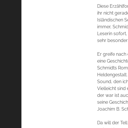
Diese Erzählfo
ihr nicht gera
Isländischen S
immer, Schmidt
Leserin sofort
sehr besonder
Er greife nach
eine Geschicht
Schmidts Roman
Heldengestalt.
Sound, den ic
Vielleicht sin
der war ist au
seine Geschicht
Joachim B. Sch
Da will der Tel