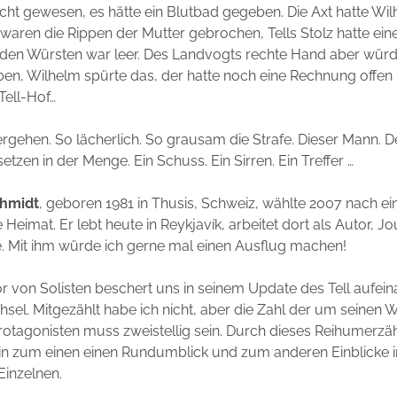
icht gewesen, es hätte ein Blutbad gegeben. Die Axt hatte Wi
 waren die Rippen der Mutter gebrochen, Tells Stolz hatte eine
den Würsten war leer. Des Landvogts rechte Hand aber würd
en, Wilhelm spürte das, der hatte noch eine Rechnung offen
Tell-Hof…
Vergehen. So lächerlich. So grausam die Strafe. Dieser Mann. 
etzen in der Menge. Ein Schuss. Ein Sirren. Ein Treffer …
chmidt
, geboren 1981 in Thusis, Schweiz, wählte 2007 nach e
e Heimat. Er lebt heute in Reykjavík, arbeitet dort als Autor, Jo
. Mit ihm würde ich gerne mal einen Ausflug machen!
r von Solisten beschert uns in seinem Update des Tell aufei
sel. Mitgezählt habe ich nicht, aber die Zahl der um seinen
otagonisten muss zweistellig sein. Durch dieses Reihumerzä
in zum einen einen Rundumblick und zum anderen Einblicke i
Einzelnen.