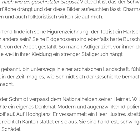
r nach wie ein geschnitzter Stöpsel.
Vielleicht ist das der Schw
rfläche drängt und der diese Bilder aufleuchten lässt. Charma
 und auch folkloristisch wirken sie auf mich.
fend finde ich seine Figurenzeichnung, der Tell ist ein Hartsc
 anders sein? Seine Eidgenossen sind ebenfalls harte Bursc
, von der Arbeit gestählt. So manch Adliger zieht vor ihnen d
 weil in ihrer Kleidung ein strenger Stallgeruch hängt.
n gebannt, bin unterwegs in einer archaischen Landschaft, füh
 in der Zeit, mag es, wie Schmidt sich der Geschichte bemäch
macht.
der Schmidt verpasst dem Nationalhelden seiner Heimat, Wilh
hte ein eigenes Denkmal. Modern und augenzwinkernd poliert
off auf. Auf Hochglanz. Er versammelt ein Heer illustrer, strei
 reichlich Kanten stattet er sie aus. Sie sind handfest, schwin
 Schädel.