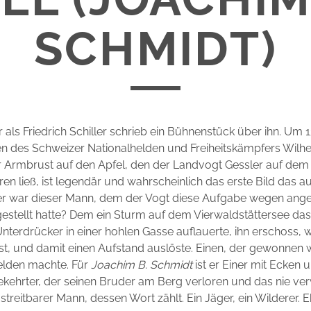
SCHMIDT)
r als Friedrich Schiller schrieb ein Bühnenstück über ihn. Um 1
 des Schweizer Nationalhelden und Freiheitskämpfers Wilhel
r Armbrust auf den Apfel, den der Landvogt Gessler auf dem
en ließ, ist legendär und wahrscheinlich das erste Bild das au
er war dieser Mann, dem der Vogt diese Aufgabe wegen ang
stellt hatte? Dem ein Sturm auf dem Vierwaldstättersee das
terdrücker in einer hohlen Gasse auflauerte, ihn erschoss,
t, und damit einen Aufstand auslöste. Einen, der gewonnen 
elden machte. Für
Joachim B. Schmidt
ist er Einer mit Ecken 
ch gekehrter, der seinen Bruder am Berg verloren und das nie v
, streitbarer Mann, dessen Wort zählt. Ein Jäger, ein Wilderer