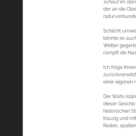
schaut im star
der an die Obe
naturverbunden
Schlicht umwer
könnte es auch
Wetter gegerbt
rümpft die Nase
Ich folge ihne
zurückversetzt
einer eigenen 
Der Wahl-Islän
dieser Geschic
historischen St
Kauzig und mit
Reden, spalten