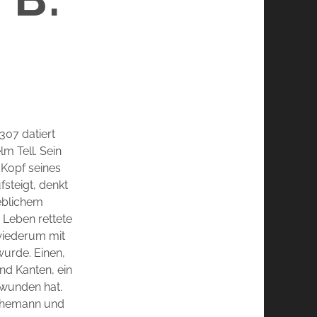
307 datiert
m Tell. Sein
 Kopf seines
fsteigt, denkt
eblichem
 Leben rettete
 wiederum mit
wurde. Einen,
und Kanten, ein
erwunden hat.
. Ehemann und