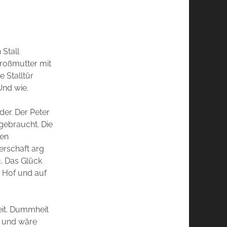
 Stall
Großmutter mit
 Stalltür
 Und wie.
der. Der Peter
gebraucht. Die
gen
erschaft arg
. Das Glück
m Hof und auf
eit. Dummheit
n und wäre