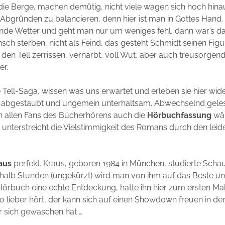
 die Berge, machen demütig, nicht viele wagen sich hoch hina
Abgründen zu balancieren, denn hier ist man in Gottes Hand. 
nde Wetter und geht man nur um weniges fehl, dann war’s da
sch sterben, nicht als Feind, das gesteht Schmidt seinen Figu
 den Tell zerrissen, vernarbt, voll Wut, aber auch treusorgend
er.
 Tell-Saga, wissen was uns erwartet und erleben sie hier wid
h abgestaubt und ungemein unterhaltsam. Abwechselnd gele
ch allen Fans des Bücherhörens auch die
Hörbuchfassung
wä
 unterstreicht die Vielstimmigkeit des Romans durch den leid
aus
perfekt. Kraus, geboren 1984 in München, studierte Schaus
alb Stunden (ungekürzt) wird man von ihm auf das Beste unt
 Hörbuch eine echte Entdeckung, hatte ihn hier zum ersten Ma
o lieber hört, der kann sich auf einen Showdown freuen in d
er sich gewaschen hat …