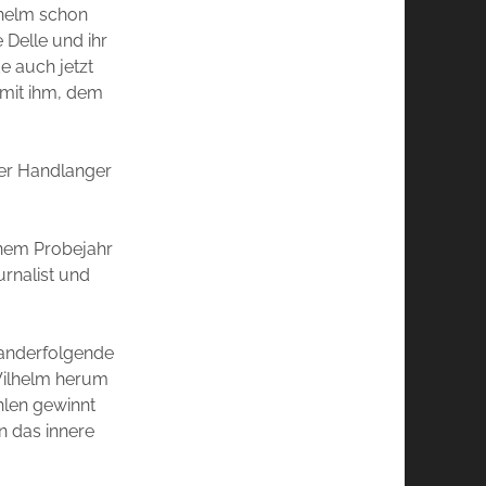
lhelm schon
 Delle und ihr
e auch jetzt
 mit ihm, dem
Der Handlanger
inem Probejahr
urnalist und
nanderfolgende
 Wilhelm herum
hlen gewinnt
n das innere