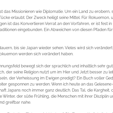
ist das Missionieren wie Diplomatie. Um ein Land zu erobern, s
ücke erlaubt. Der Zweck heiligt seine Mittel.
Für Rokuemon, 
n ist das Konvertieren Verrat an den Vorfahren, er ist fest in 
aditionen eingebunden. Ein Abweichen von diesen Pfaden für
dauern, bis sie Japan wieder sehen.
Vieles wird sich veränder
okuemon werden sich verändert haben.
nungsfeld bewegt sich der sprachlich und inhaltlich sehr gu
h, der seine Religion nutzt um im Hier und Jetzt besser zu l
ln, der Verheissung im Ewigen predigt? Ein Buch voller Ged
weiter gesponnen zu werden. Wenn ich heute an das Gelesene
aft Japans noch immer ganz deutlich. Das Tal, die Kargheit, die
e Winter, der süße Frühling, die Menschen mit ihrer Disziplin 
nd greifbar nahe.