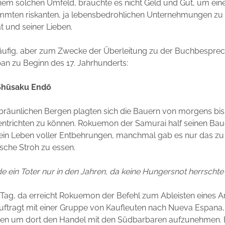
einem solchen Umfeld, brauchte es nicht Geld und Gut, um ei
mmten riskanten, ja lebensbedrohlichen Unternehmungen zu 
t und seiner Lieben.
äufig, aber zum Zwecke der Überleitung zu der Buchbespre
apan zu Beginn des 17. Jahrhunderts:
Shūsaku Endō
, bräunlichen Bergen plagten sich die Bauern von morgens b
ntrichten zu können. Rokuemon der Samurai half seinen Baue
 ein Leben voller Entbehrungen, manchmal gab es nur das zu
ische Stroh zu essen.
e ein Toter nur in den Jahren, da keine Hungersnot herrschte” (
ag, da erreicht Rokuemon der Befehl zum Ableisten eines Ar
uftragt mit einer Gruppe von Kaufleuten nach Nueva Espana
isen um dort den Handel mit den Südbarbaren aufzunehmen. E