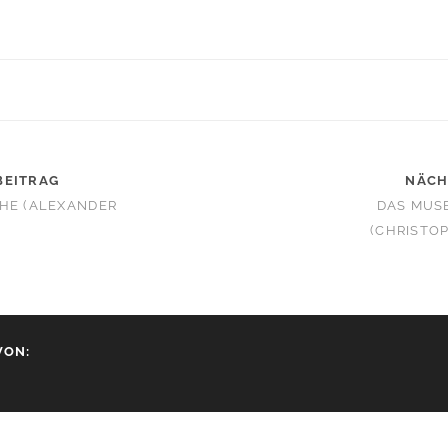
BEITRAG
NÄCH
ÄHE (ALEXANDER
DAS MUS
(CHRISTO
VON: