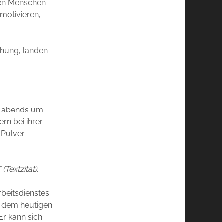
nen Menschen
motivieren,
chung, landen
is abends um
rn bei ihrer
 Pulver
Textzitat).
beitsdienstes.
, dem heutigen
r kann sich