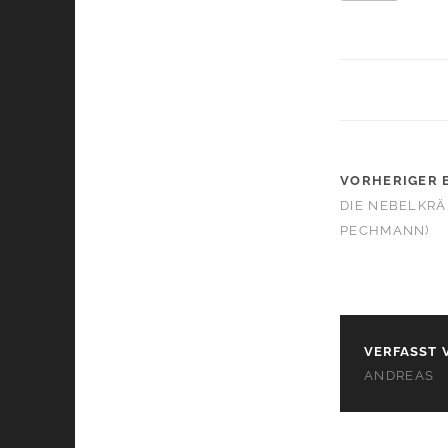
VORHERIGER 
DIE NEBELKR
PECHMANN)
VERFASST 
ANDREAS