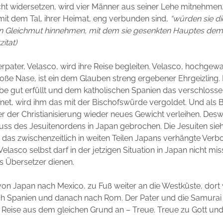
cht widersetzen, wird vier Männer aus seiner Lehe mitnehme
it dem Tal, ihrer Heimat, eng verbunden sind,
“würden sie di
n Gleichmut hinnehmen, mit dem sie gesenkten Hauptes de
zitat)
erpater, Velasco, wird ihre Reise begleiten. Velasco, hochgew
oße Nase, ist ein dem Glauben streng ergebener Ehrgeizling. 
be gut erfüllt und dem katholischen Spanien das verschlosse
net, wird ihm das mit der Bischofswürde vergoldet. Und als 
r der Christianisierung wieder neues Gewicht verleihen. Des
luss des Jesuitenordens in Japan gebrochen. Die Jesuiten sieht
 das zwischenzeitlich in weiten Teilen Japans verhängte Verb
elasco selbst darf in der jetzigen Situation in Japan nicht mis
s Übersetzer dienen.
von Japan nach Mexico, zu Fuß weiter an die Westküste, dort
ch Spanien und danach nach Rom. Der Pater und die Samurai 
 Reise aus dem gleichen Grund an – Treue. Treue zu Gott un