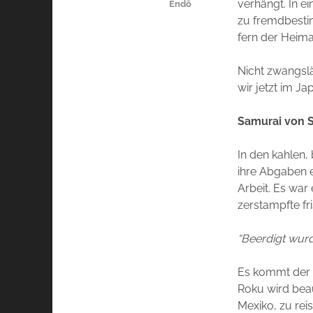
verhängt. In 
Endō
zu fremdbesti
fern der Heima
Nicht zwangsl
wir jetzt im J
Samurai von 
In den kahlen
ihre Abgaben e
Arbeit. Es war
zerstampfte fr
“Beerdigt wurd
Es kommt der T
Roku wird bea
Mexiko, zu re