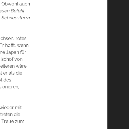
n. Obwohl auch
esen Befehl
m Schneesturm
achsen, rotes
Er hofft, wenn
ne Japan für
Bischof von
weiteren wäre
 er als die
ot des
sionieren,
 wieder mit
treten die
d Treue zum