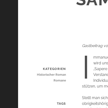
Gastbeitrag v
I
mmanuel
wird un
„Sapere 
KATEGORIEN
Verstand
Historischer Roman
Individu
Romane
stützen, um me
Stellt man sich
obrigkeitshöri
TAGS