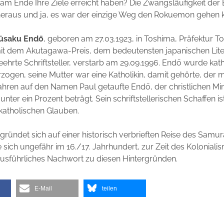
m Ende Ihre Ziele erreicht haben? Die Zwangsläufigkeit der 
 heraus und ja, es war der einzige Weg den Rokuemon gehen 
ūsaku Endō
, geboren am 27.03.1923, in Toshima, Präfektur To
it dem Akutagawa-Preis, dem bedeutensten japanischen Liter
eehrte Schriftsteller, verstarb am 29.09.1996. Endō wurde kat
rzogen, seine Mutter war eine Katholikin, damit gehörte, der m
ahren auf den Namen Paul getaufte Endō, der christlichen Mi
unter ein Prozent beträgt. Sein schriftstellerischen Schaffen i
atholischen Glauben.
ündet sich auf einer historisch verbrieften Reise des Samu
 sich ungefähr im 16./17. Jahrhundert, zur Zeit des Koloniali
 ausführliches Nachwort zu diesen Hintergründen.
E-Mail
teilen