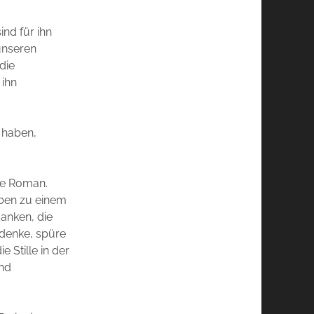
ind für ihn
unseren
die
 ihn
t haben,
te Roman.
eben zu einem
anken, die
 denke, spüre
 Stille in der
und