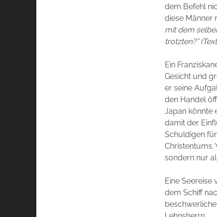
dem Befehl ni
diese Männer m
mit dem selbe
trotzten?” (Text
Ein Franziskan
Gesicht und gr
er seine Aufga
den Handel öff
Japan könnte e
damit der Einf
Schuldigen für
Christentums. V
sondern nur al
Eine Seereise 
dem Schiff na
beschwerliche
Lehnsherrn.