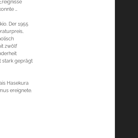
Ereignisse
konnte …
kio. Der 1955
aturpreis,
holisch
it zwölf
nderheit
st stark geprägt
rais Hasekura
smus ereignete.