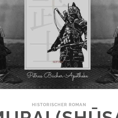
HISTORISCHER ROMAN
MURAI (SHŪS