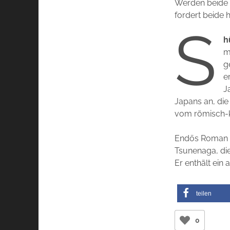
Werden beide a
fordert beide
S
h
m
g
e
J
Japans an, die 
vom römisch-k
Endōs Roman gr
Tsunenaga, die
Er enthält ein
teilen
0