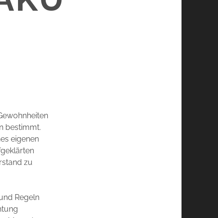
 Gewohnheiten
n bestimmt.
nes eigenen
fgeklärten
erstand zu
n und Regeln
chtung