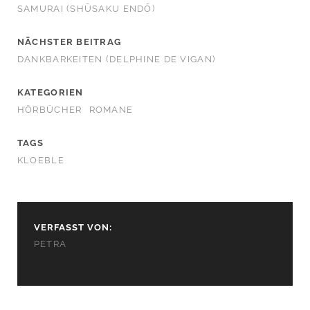
SAMURAI (SHŪSAKU ENDŌ)
NÄCHSTER BEITRAG
DANKBARKEITEN (DELPHINE DE VIGAN)
KATEGORIEN
HÖRBÜCHER
ROMANE
TAGS
KLOEBLE
VERFASST VON:
PETRA