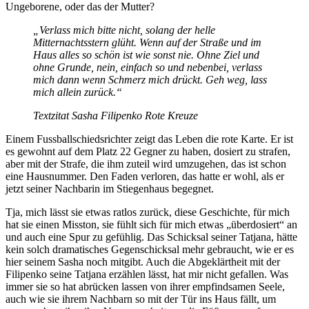
Ungeborene, oder das der Mutter?
„Verlass mich bitte nicht, solang der helle
Mitternachtsstern glüht. Wenn auf der Straße und im
Haus alles so schön ist wie sonst nie. Ohne Ziel und
ohne Grunde, nein, einfach so und nebenbei, verlass
mich dann wenn Schmerz mich drückt. Geh weg, lass
mich allein zurück.“
Textzitat Sasha Filipenko Rote Kreuze
Einem Fussballschiedsrichter zeigt das Leben die rote Karte. Er ist
es gewohnt auf dem Platz 22 Gegner zu haben, dosiert zu strafen,
aber mit der Strafe, die ihm zuteil wird umzugehen, das ist schon
eine Hausnummer. Den Faden verloren, das hatte er wohl, als er
jetzt seiner Nachbarin im Stiegenhaus begegnet.
Tja, mich lässt sie etwas ratlos zurück, diese Geschichte, für mich
hat sie einen Misston, sie fühlt sich für mich etwas „überdosiert“ an
und auch eine Spur zu gefühlig. Das Schicksal seiner Tatjana, hätte
kein solch dramatisches Gegenschicksal mehr gebraucht, wie er es
hier seinem Sasha noch mitgibt. Auch die Abgeklärtheit mit der
Filipenko seine Tatjana erzählen lässt, hat mir nicht gefallen. Was
immer sie so hat abrücken lassen von ihrer empfindsamen Seele,
auch wie sie ihrem Nachbarn so mit der Tür ins Haus fällt, um