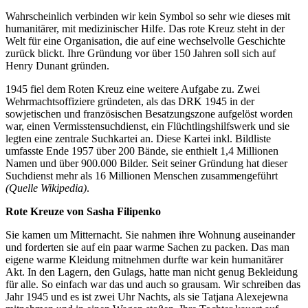
Wahrscheinlich verbinden wir kein Symbol so sehr wie dieses mit
humanitärer, mit medizinischer Hilfe. Das rote Kreuz steht in der
Welt für eine Organisation, die auf eine wechselvolle Geschichte
zurück blickt. Ihre Gründung vor über 150 Jahren soll sich auf
Henry Dunant gründen.
1945 fiel dem Roten Kreuz eine weitere Aufgabe zu. Zwei
Wehrmachtsoffiziere gründeten, als das DRK 1945 in der
sowjetischen und französischen Besatzungszone aufgelöst worden
war, einen Vermisstensuchdienst, ein Flüchtlingshilfswerk und sie
legten eine zentrale Suchkartei an. Diese Kartei inkl. Bildliste
umfasste Ende 1957 über 200 Bände, sie enthielt 1,4 Millionen
Namen und über 900.000 Bilder. Seit seiner Gründung hat dieser
Suchdienst mehr als 16 Millionen Menschen zusammengeführt
(Quelle Wikipedia)
.
Rote Kreuze von Sasha Filipenko
Sie kamen um Mitternacht. Sie nahmen ihre Wohnung auseinander
und forderten sie auf ein paar warme Sachen zu packen. Das man
eigene warme Kleidung mitnehmen durfte war kein humanitärer
Akt. In den Lagern, den Gulags, hatte man nicht genug Bekleidung
für alle. So einfach war das und auch so grausam. Wir schreiben das
Jahr 1945 und es ist zwei Uhr Nachts, als sie Tatjana Alexejewna