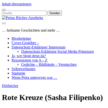
Inhalt überspringen
Suchen
nach:
Petras
Bücher-
Apotheke
… heilsame Geschichten und mehr …
Blogbeiträge
Cover-Gestöber –
Datenschutz-Erklärung/ Impressum
Datenschutz-Erklärung Social Media Präsenzen
Ja, wer blogt denn da?
Rezensionen von A – Z
Gedichte – Bildbände – Vermischtes
Selbstverfasstes
Startseite
Wenn Petra unterwegs war …
Hörbücher
Rote Kreuze (Sasha Filipenko)