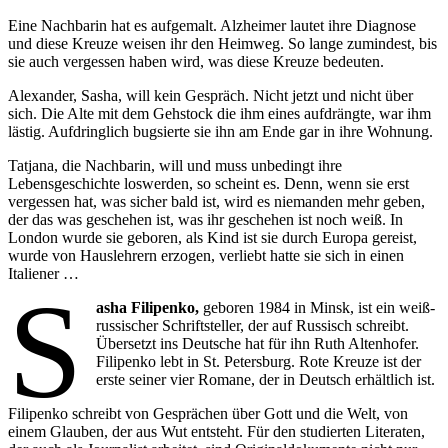
Eine Nachbarin hat es aufgemalt. Alzheimer lautet ihre Diagnose
und diese Kreuze weisen ihr den Heimweg. So lange zumindest, bis
sie auch vergessen haben wird, was diese Kreuze bedeuten.
Alexander, Sasha, will kein Gespräch. Nicht jetzt und nicht über
sich. Die Alte mit dem Gehstock die ihm eines aufdrängte, war ihm
lästig. Aufdringlich bugsierte sie ihn am Ende gar in ihre Wohnung.
Tatjana, die Nachbarin, will und muss unbedingt ihre
Lebensgeschichte loswerden, so scheint es. Denn, wenn sie erst
vergessen hat, was sicher bald ist, wird es niemanden mehr geben,
der das was geschehen ist, was ihr geschehen ist noch weiß. In
London wurde sie geboren, als Kind ist sie durch Europa gereist,
wurde von Hauslehrern erzogen, verliebt hatte sie sich in einen
Italiener …
S
asha Filipenko,
geboren 1984 in Minsk, ist ein weiß-
russischer Schriftsteller, der auf Russisch schreibt.
Übersetzt ins Deutsche hat für ihn Ruth Altenhofer.
Filipenko lebt in St. Petersburg. Rote Kreuze ist der
erste seiner vier Romane, der in Deutsch erhältlich ist.
Filipenko schreibt von Gesprächen über Gott und die Welt, von
einem Glauben, der aus Wut entsteht. Für den studierten Literaten,