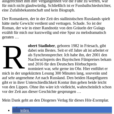
ausgerechnet ihm ihre Vergangenheit vor die Füße zu werfen, war
für mich nicht glaubwürdig. Schließlich ist er Fussballschiedsrichter,
eine Zufallsbekanntschaft und kein Biograph.
Der Romankern, der in der Zeit des stallinistischen Russlands spielt
hätte mehr Gewicht verdient und vertragen. Schade. So ist der
Roman, der wie in einer Randnotiz von den Gräueln der Gulags
erzählt für mich nur kurzweilig und eine Spur zu melodramatisch
geraten …
R
obert Stadlober
, geboren 1982 in Friesach, gibt
dabei sein Bestes. Seit er elf Jahre alt ist arbeitet er
als Synchronsprecher. Ich habe ihn, der 2001 den
Nachwuchspreis des Bayrischen Filmpreises bekam
und 2016 für den Deutschen Hörbuchpreis
nominiert war, sehr gerne im Ohr. Hier entführt er
mich in der ungekürzten Lesung 300 Minuten lang, souverän und
auf sehr angenehme Art nach Russland. Den beiden Hauptfiguren
gibt er in ihrer Unterschiedlichkeit Kontur ihm gehen beide leicht
von den Lippen. Ohne ihn wäre ich vielleicht, wahrscheinlich schon
vor der Zeit aus dieser Geschichte gesprungen …
Mein Dank geht an den Diogenes Verlag für dieses Hör-Exemplar.
teilen