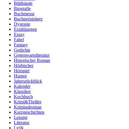
Bildbände
Biografie
Buchmesse
Buchpreisträger
Dystopie
Erzählungen
Essay
Fabel
Fantasy
Gedichte
Gegenwartsliteratur
Historischer Roman
Hörbücher
Hörspiel
Humor
Jahresrückblick
Kalender
Klassiker
Kochbuch
Krimi&Thriller
Kriminalroman
Kurzgeschichten
Lesung
Literatur
Lyrik