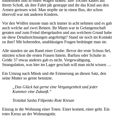
mitnehmen und in einen Wagen stoßen. Ihre Tochter kauert auf
ihrem Schoß, als ihre Fahrt jäh gestoppt und ihr das Kind aus den
Armen gerissen wird. Man stopfte sie in einen Bus, der schon
übervoll war mit anderen Kindern.
Vor den Wölfen musste man sich immer in acht nehmen und es gab
auch welche auf zwei Beinen. Ihr Mann war in Gefangenschaft
geraten und zum Feind übergelaufen und aus welchem Grund habe
sie diese Detailzeichnungen angefertigt? Stand sie noch im Kontakt
zu ihm? Mit bohrenden, unablässigen Fragen bedrängte man sie.
Alle standen sie am Rand einer Grube. Bevor der erste Schuss fiel,
stürzten schon die ersten Frauen hinein. Barfuss oder Schuhe in
Größe 37 etwas anderes gab es nicht. Vergewaltigung,
Strangulation, was hier im Lager geschah will man nicht wissen …
Ein Umzug nach Minsk und die Erinnerung an diesen Satz, den
seine Mutter so gerne benutzte.
„Das Glück hat gerne eine Vergangenheit und jeder
Kummer eine Zukunft.“
Textzitat Sasha Filipenko Rote Kreuze
Einzug in die Wohnung einer Toten. Einer kommt, einer geht. Ein
rotes Kreuz an der Wohnungstür.