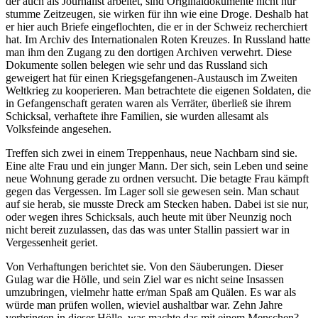
der auch als Journalist arbeitet, sind Originaldokumente nicht nur
stumme Zeitzeugen, sie wirken für ihn wie eine Droge. Deshalb hat
er hier auch Briefe eingeflochten, die er in der Schweiz recherchiert
hat. Im Archiv des Internationalen Roten Kreuzes. In Russland hatte
man ihm den Zugang zu den dortigen Archiven verwehrt. Diese
Dokumente sollen belegen wie sehr und das Russland sich
geweigert hat für einen Kriegsgefangenen-Austausch im Zweiten
Weltkrieg zu kooperieren. Man betrachtete die eigenen Soldaten, die
in Gefangenschaft geraten waren als Verräter, überließ sie ihrem
Schicksal, verhaftete ihre Familien, sie wurden allesamt als
Volksfeinde angesehen.
Treffen sich zwei in einem Treppenhaus, neue Nachbarn sind sie.
Eine alte Frau und ein junger Mann. Der sich, sein Leben und seine
neue Wohnung gerade zu ordnen versucht. Die betagte Frau kämpft
gegen das Vergessen. Im Lager soll sie gewesen sein. Man schaut
auf sie herab, sie musste Dreck am Stecken haben. Dabei ist sie nur,
oder wegen ihres Schicksals, auch heute mit über Neunzig noch
nicht bereit zuzulassen, das das was unter Stallin passiert war in
Vergessenheit geriet.
Von Verhaftungen berichtet sie. Von den Säuberungen. Dieser
Gulag war die Hölle, und sein Ziel war es nicht seine Insassen
umzubringen, vielmehr hatte er/man Spaß am Quälen. Es war als
würde man prüfen wollen, wieviel aushaltbar war. Zehn Jahre
verbringen in dieser Hölle, was machte das mit einem Menschen?