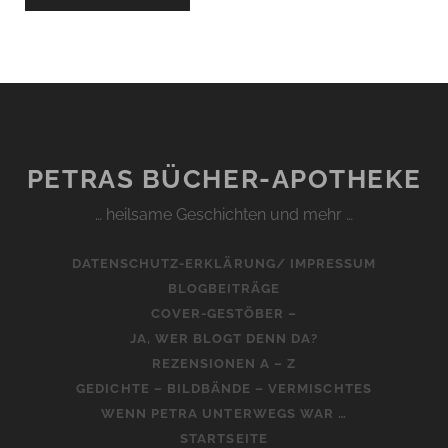
PETRAS BÜCHER-APOTHEKE
… heilsame Geschichten und mehr …
DATENSCHUTZ-ERKLÄRUNG/ IMPRESSUM
BLOGBEITRÄGE
COVER-GESTÖBER –
JA, WER BLOGT DENN DA?
REZENSIONEN A – Z
GEDICHTE – BILDBÄNDE – VERMISCHTES
WENN PETRA UNTERWEGS WAR …
STARTSEITE