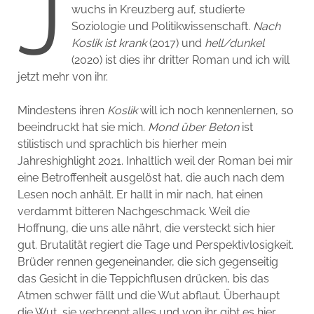
J
wuchs in Kreuzberg auf, studierte
Soziologie und Politikwissenschaft.
Nach
Koslik ist krank
(2017) und
hell/dunkel
(2020) ist dies ihr dritter Roman und ich will
jetzt mehr von ihr.
Mindestens ihren
Koslik
will ich noch kennenlernen, so
beeindruckt hat sie mich.
Mond über Beton
ist
stilistisch und sprachlich bis hierher mein
Jahreshighlight 2021. Inhaltlich weil der Roman bei mir
eine Betroffenheit ausgelöst hat, die auch nach dem
Lesen noch anhält. Er hallt in mir nach, hat einen
verdammt bitteren Nachgeschmack. Weil die
Hoffnung, die uns alle nährt, die versteckt sich hier
gut. Brutalität regiert die Tage und Perspektivlosigkeit.
Brüder rennen gegeneinander, die sich gegenseitig
das Gesicht in die Teppichflusen drücken, bis das
Atmen schwer fällt und die Wut abflaut. Überhaupt
die Wut, sie verbrennt alles und von ihr gibt es hier