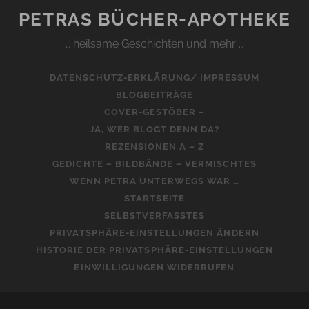
PETRAS BÜCHER-APOTHEKE
… heilsame Geschichten und mehr …
DATENSCHUTZ-ERKLÄRUNG/ IMPRESSUM
BLOGBEITRÄGE
COVER-GESTÖBER –
JA, WER BLOGT DENN DA?
REZENSIONEN A – Z
GEDICHTE – BILDBÄNDE – VERMISCHTES
WENN PETRA UNTERWEGS WAR …
STARTSEITE
SELBSTVERFASSTES
PRIVATSPHÄRE-EINSTELLUNGEN ÄNDERN
HISTORIE DER PRIVATSPHÄRE-EINSTELLUNGEN
EINWILLIGUNGEN WIDERRUFEN