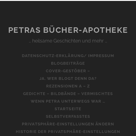
PETRAS BÜCHER-APOTHEKE
… heilsame Geschichten und mehr …
DATENSCHUTZ-ERKLÄRUNG/ IMPRESSUM
BLOGBEITRÄGE
COVER-GESTÖBER –
JA, WER BLOGT DENN DA?
REZENSIONEN A – Z
GEDICHTE – BILDBÄNDE – VERMISCHTES
WENN PETRA UNTERWEGS WAR …
STARTSEITE
SELBSTVERFASSTES
PRIVATSPHÄRE-EINSTELLUNGEN ÄNDERN
HISTORIE DER PRIVATSPHÄRE-EINSTELLUNGEN