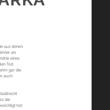
nde aus denen
änner als
ndnis eines
 den Tod
nahm gar die
ker auch
tadtrecht
ss die
zichtigt hat: