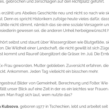
fes, gebrochen und zerschlagen auf den Richtplatz geführt.
erzählt uns Abelkes Geschichte neu und nicht so nach wie si
 ist. Denn es spricht Historikern zufolge heute vieles dafür, d
zählte nicht stimmt, nämlich das sie eine soziale Versagerin un
siedlerin gewesen sei, die anderen Unheil herbeigewünscht 
 hört selbst und staunt über Wassergräben wie Blutgefäße, sie
. Die Wildheit einer Landschaft, die nicht gewillt ist sich Züg
st kommt und Raureif überglitzert die Gräser. Im Juli. Die Ernte
-Frau geworden, Mutter geblieben. Zuversicht erfahren, die
kt. Ankommen. Jeden Tag vielleicht ein bisschen mehr.
gestreut Bilder von Gemeinheit, Berechnung und Folter. Wie 
ällt unser Blick auf eine Zeit in der es ein leichtes war Frauen
gen. Man fragt sich laut, wem nutzte das?
a Kubsova
, geboren 1977 in Tschechien, lebt und arbeitet seit 