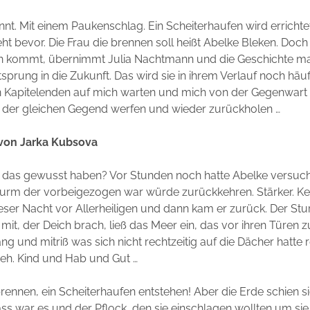
innt. Mit einem Paukenschlag. Ein Scheiterhaufen wird errichtet
eht bevor. Die Frau die brennen soll heißt Abelke Bleken. Doc
 kommt, übernimmt Julia Nachtmann und die Geschichte ma
tsprung in die Zukunft. Das wird sie in ihrem Verlauf noch häuf
n Kapitelenden auf mich warten und mich von der Gegenwart 
 der gleichen Gegend werfen und wieder zurückholen …
von Jarka Kubsova
 das gewusst haben? Vor Stunden noch hatte Abelke versucht
urm der vorbeigezogen war würde zurückkehren. Stärker. Kei
dieser Nacht vor Allerheiligen und dann kam er zurück. Der St
 mit, der Deich brach, ließ das Meer ein, das vor ihren Türen 
ng und mitriß was sich nicht rechtzeitig auf die Dächer hatte 
eh. Kind und Hab und Gut …
brennen, ein Scheiterhaufen entstehen! Aber die Erde schien s
s war es und der Pflock, den sie einschlagen wollten um sie