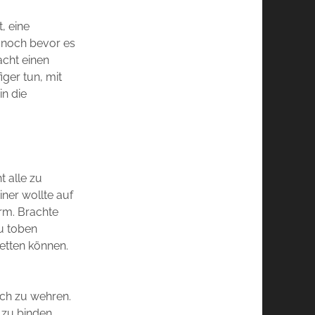
, eine
h noch bevor es
cht einen
iger tun, mit
in die
 alle zu
ner wollte auf
urm. Brachte
zu toben
retten können.
ich zu wehren.
 zu binden