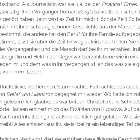
schland. Als Journalistin war sie u.a. bei der
Financial Times
,
Zeit
tätig. Ihren Vorgänger Roman
Bergland
wollte ich schon 
 gehört haben. Jetzt wird es Zeit für mich. Höchste Zeit! So b
mich mit ihrer schaurig schönen Geschichte aus der Marsch. 
tbestimmt, die andere hat den Beruf für ihre Familie aufgege
timmt, lässt sie über die Zeit hinweg aufeinandertreffen. Sie s
er Vergangenheit und die Marsch darf bei ihr miterzählen. In
die Geografin und Heldin der Gegenwartserzählebene wie in ein
wegen ihr und dem was in ihr vergangen ist, an das was sie eig
, von ihrem Leben.
Rückblicke, Recherchen. Sturmnächte, Flutnächte, das Gedi
on
Detlef von Liliencron
begegnet mir wieder. Wo hatte ich zul
gelesen? Ich glaube, es war bei Jan Christofersens Schneet
rte Hansen erinnert mich das Erzählen von Kubsova. Auf das 
istisch und inhaltlich ganz außerordentlich gut gefallen. Wie sie
eibt! Alles entsteht aus ihr, sie ist bei ihr ein lebendiger Teil 
hrlichen Nachwort klärt sie auf über diese fiktionale Geschic