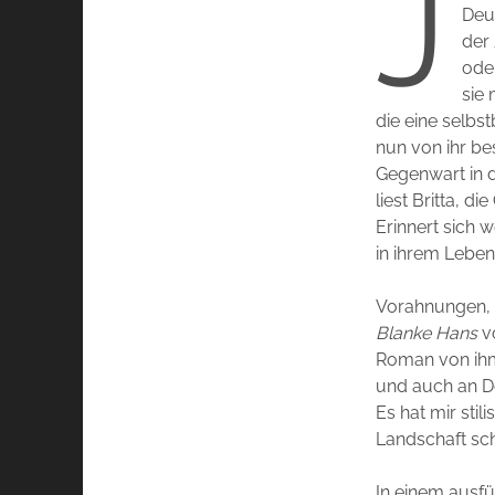
J
Deut
der
oder
sie 
die eine selbs
nun von ihr bes
Gegenwart in d
liest Britta, 
Erinnert sich 
in ihrem Leben
Vorahnungen, 
Blanke Hans
v
Roman von ihm 
und auch an Dö
Es hat mir stil
Landschaft schr
In einem ausfü