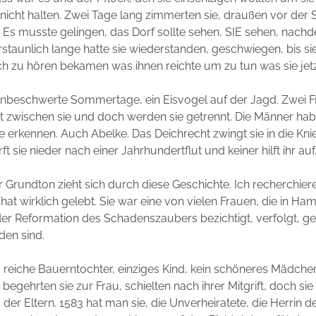
 nicht halten. Zwei Tage lang zimmerten sie, draußen vor der S
Es musste gelingen, das Dorf sollte sehen, SIE sehen, nachde
Erstaunlich lange hatte sie wiederstanden, geschwiegen, bis si
 zu hören bekamen was ihnen reichte um zu tun was sie jetzt
unbeschwerte Sommertage, ein Eisvogel auf der Jagd. Zwei F
st zwischen sie und doch werden sie getrennt. Die Männer hab
 erkennen. Auch Abelke. Das Deichrecht zwingt sie in die Knie
rft sie nieder nach einer Jahrhundertflut und keiner hilft ihr auf
r Grundton zieht sich durch diese Geschichte. Ich recherchiere
hat wirklich gelebt. Sie war eine von vielen Frauen, die in Ha
der Reformation des Schadenszaubers bezichtigt, verfolgt, ge
den sind.
 reiche Bauerntochter, einziges Kind, kein schöneres Mädche
e begehrten sie zur Frau, schielten nach ihrer Mitgrift, doch sie b
er Eltern. 1583 hat man sie, die Unverheiratete, die Herrin 