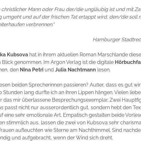
 christlicher Mann oder Frau der/die ungläubig ist und mit Z
g umgeht und auf der frischen Tat ertappt wird, den/die soll
terhaufen verbrennen.“
Hamburger Stadtrec
rka Kubsova
hat in ihrem aktuellen Roman Marschlande dies
 Blick genommen. Im Argon Verlag ist die digitale
Hörbuchfa
enen, den
Nina Petri
und
Julia Nachtmann
lesen.
iesen beiden Sprecherinnen passieren? Außer, dass es gut wir
b Stunden lang durfte ich an ihren Lippen hängen. Vielen lieb
für das mir überlassene Besprechungsexemplar. Zwei Hauptfi
s passt nicht nur ausserordentlich gut, sondern hebt den Tex
f eine sehr emotionale Art. Empatisch gestalten beide Vorles
en stimmlich aus, lassen die zwei von Kubsova sehr charisma
Frauen aufleuchten wie Sterne am Nachthimmel. Sind nachde
bendig und aufgebracht, wenn der Wind sich dreht.