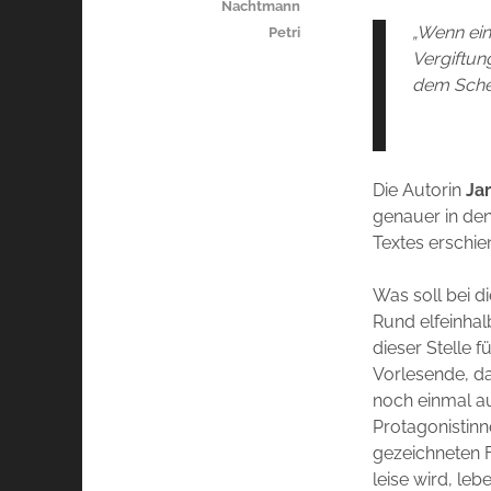
Nachtmann
„Wenn ein
Petri
Vergiftun
dem Schei
Die Autorin
Ja
genauer in den
Textes erschi
Was soll bei d
Rund elfeinhal
dieser Stelle 
Vorlesende, da
noch einmal au
Protagonistinn
gezeichneten 
leise wird, le