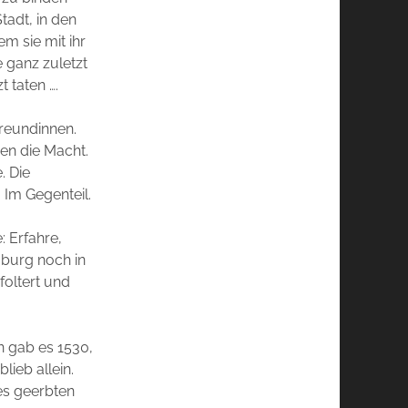
tadt, in den
m sie mit ihr
e ganz zuletzt
 taten ….
reundinnen.
en die Macht.
. Die
. Im Gegenteil.
: Erfahre,
mburg noch in
foltert und
n gab es 1530,
lieb allein.
des geerbten