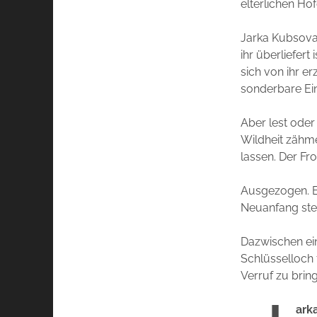
elterlichen Ho
Jarka Kubsova 
ihr überliefert
sich von ihr er
sonderbare Ein
Aber lest oder
Wildheit zähmen
lassen. Der Fro
Ausgezogen. Ex
Neuanfang stec
Dazwischen ein
Schlüsselloch f
Verruf zu brin
ark