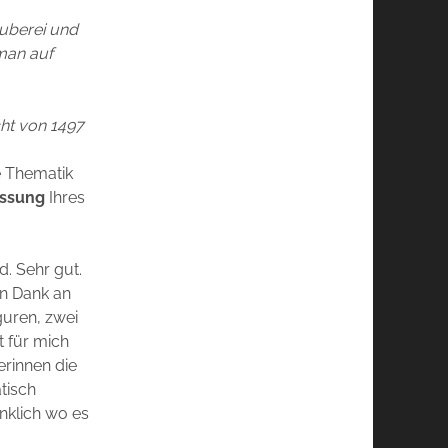
auberei und
 man auf
ht von 1497
e Thematik
ssung
Ihres
d. Sehr gut.
en Dank an
guren, zwei
t für mich
erinnen die
tisch
nklich wo es