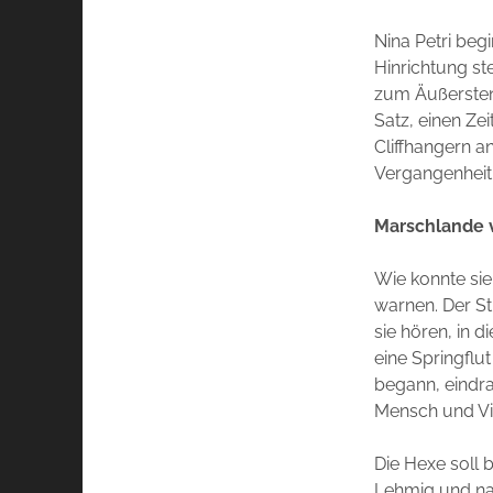
Nina Petri beg
Hinrichtung st
zum Äußersten
Satz, einen Zei
Cliffhangern a
Vergangenheit
Marschlande 
Wie konnte sie
warnen. Der St
sie hören, in 
eine Springflut
begann, eindra
Mensch und Vi
Die Hexe soll 
Lehmig und nas