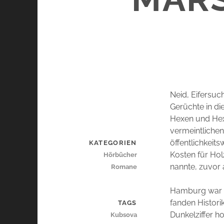
Neid, Eifersuc
Gerüchte in di
Hexen und Hexe
vermeintlichen
öffentlichkeit
KATEGORIEN
Kosten für Hol
Hörbücher
nannte, zuvor 
Romane
Hamburg war k
fanden Histori
TAGS
Dunkelziffer h
Kubsova