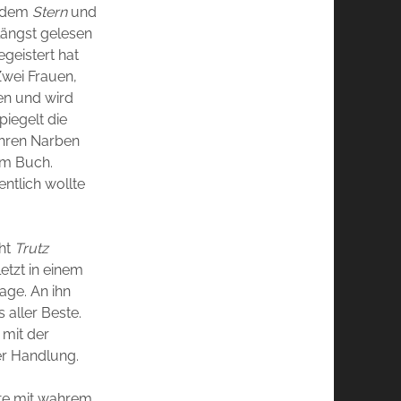
 dem
Stern
und
längst gelesen
egeistert hat
Zwei Frauen,
ben und wird
piegelt die
 ihren Narben
em Buch.
entlich wollte
cht
Trutz
etzt in einem
age. An ihn
aller Beste.
 mit der
der Handlung.
hte mit wahrem