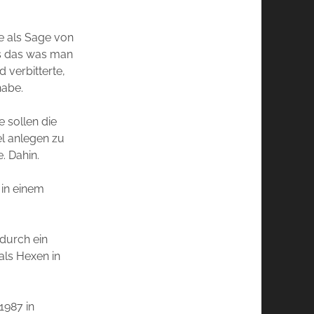
e als Sage von
ass das was man
d verbitterte,
habe.
 sollen die
el anlegen zu
. Dahin.
 in einem
durch ein
 als Hexen in
1987 in