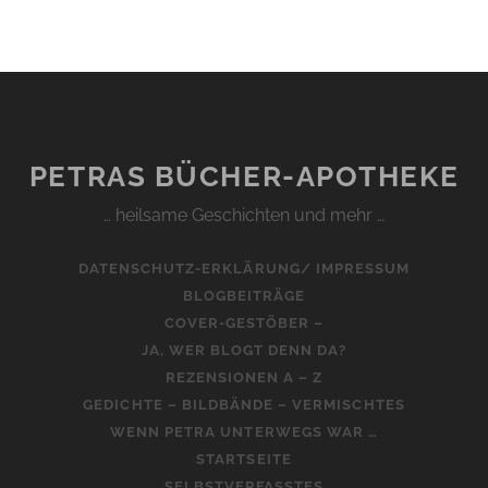
PETRAS BÜCHER-APOTHEKE
… heilsame Geschichten und mehr …
DATENSCHUTZ-ERKLÄRUNG/ IMPRESSUM
BLOGBEITRÄGE
COVER-GESTÖBER –
JA, WER BLOGT DENN DA?
REZENSIONEN A – Z
GEDICHTE – BILDBÄNDE – VERMISCHTES
WENN PETRA UNTERWEGS WAR …
STARTSEITE
SELBSTVERFASSTES