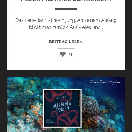
Das neue Jahr ist noch jung. An seinem Anfang
blickt man zurück. Auf vieles und…
ALLEIN
BEITRAG LESEN
(DANIEL
+1
SCHREIBER)