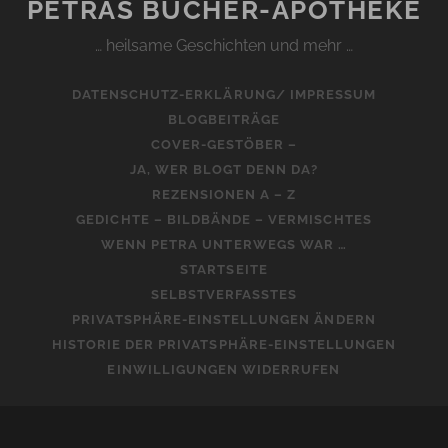
PETRAS BÜCHER-APOTHEKE
… heilsame Geschichten und mehr …
DATENSCHUTZ-ERKLÄRUNG/ IMPRESSUM
BLOGBEITRÄGE
COVER-GESTÖBER –
JA, WER BLOGT DENN DA?
REZENSIONEN A – Z
GEDICHTE – BILDBÄNDE – VERMISCHTES
WENN PETRA UNTERWEGS WAR …
STARTSEITE
SELBSTVERFASSTES
PRIVATSPHÄRE-EINSTELLUNGEN ÄNDERN
HISTORIE DER PRIVATSPHÄRE-EINSTELLUNGEN
EINWILLIGUNGEN WIDERRUFEN