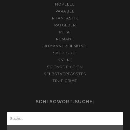
NOVELLE
PARABEL
PHANTASTIK
RATGEBER
REISE
ROMANE
ROMANVERFILMUNG
SACHBUCH
SATIRE
SCIENCE FICTION
SELBSTVERFASSTES
TRUE CRIME
SCHLAGWORT-SUCHE:
Suchen
nach: