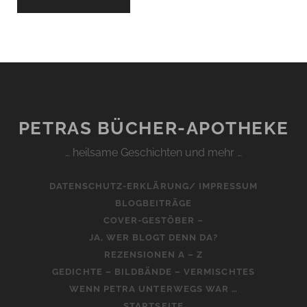
PETRAS BÜCHER-APOTHEKE
… heilsame Geschichten und mehr …
DATENSCHUTZ-ERKLÄRUNG/ IMPRESSUM
BLOGBEITRÄGE
COVER-GESTÖBER –
JA, WER BLOGT DENN DA?
REZENSIONEN A – Z
GEDICHTE – BILDBÄNDE – VERMISCHTES
WENN PETRA UNTERWEGS WAR …
STARTSEITE