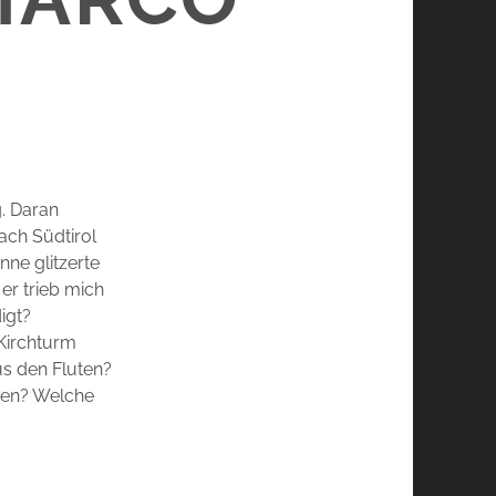
. Daran
ach Südtirol
nne glitzerte
er trieb mich
igt?
Kirchturm
us den Fluten?
nen? Welche