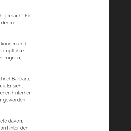
h gemacht. Ein
r deren
n können und
 kämpft ihre
erleugnen,
echnet Barbara,
k. Er sieht
denen hinterher
ger geworden
iefe davon,
an hinter den