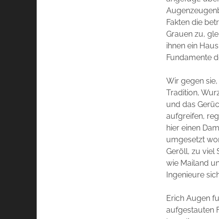
Augenzeugenber
Fakten die bet
Grauen zu, gle
ihnen ein Haus
Fundamente de
Wir gegen sie,
Tradition, Wu
und das Gerüc
aufgreifen, re
hier einen Dam
umgesetzt word
Geröll, zu vie
wie Mailand un
Ingenieure sic
Erich Augen f
aufgestauten F