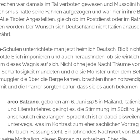
rechen war damals im Tal verboten gewesen und Mussolini h
chismus hatte seine Fahnen aufgezogen und war hier in ihre 
 Alle Tiroler Angestellten, gleich ob im Postdienst oder im R
ssen worden. Der Wunsch sich Deutschland nicht Italien anzusc
ährt.
Schulen unterrichtete man jetzt heimlich Deutsch. Bloß nich
wollte Erich imponieren und auch herausfinden, ob sie wirklich
hm dieses Wagnis auf sich. Nicht ohne jede Nacht Träume vo
n Schlaflosigkeit mündeten und die sie Monster unter dem Be
chmuggler die über die Berge kamen, brachten ihnen notwendi
mit und die Pfarrer sorgten dafür, dass sie es auch bekamen.
M
arco Balzano
, geboren am 6. Juni 1978 in Mailand, italien
und Literaturlehrer, gelingt es, die Stimmung im Südtirol 
anschaulich einzufangen. Sprachlich ist er dabei bisweile
unterwegs, was im Kontrast zum eher sachlichen Vortrag 
Hörbuch-Fassung steht. Ein lohnendes Nachwort von Balz
 seine Motivation, diesen Roman zu schreiben, über die