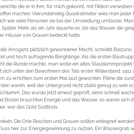
ichte die er in ihm, für mich gekonnt, mit Fiktion verwoben 
roffen machen: Vierunddreißig Quadratmeter wies man jeder 
ich wie viele Personen sie bei der Umsiedlung umfasste. Ma
. Später. Mehr als ein Jahr dauerte es, bis das Wasser die ge
r Häuser von Grauen bedeckt hatte.
 die Arroganz plötzlich gewonnener Macht, schreibt Balzano, tr
rzel und hoch aufragende Berghänge. Als die ersten Bautrup
ht die Runde machte, man wolle ein altes Staudammprojekt 
gt sich unter den Bewohnern des Tals erster Widerstand. 1911 
m zu errichten zum ersten Mal laut geworden. Pläne die zunä
en waren, weil der Untergrund nicht stabil genug zu sein sc
l Schlamm. Das wurde jetzt erneut geprüft, denn schnell wac
d Bozen brauchten Energie und das Wasser, so waren sich die
her, war das Gold Südtirols.
unkeln. Die Orte Reschen und Grauen sollten enteignet werd
luss hier zur Energiegewinnung zu nutzen. Ein Wassergrab w