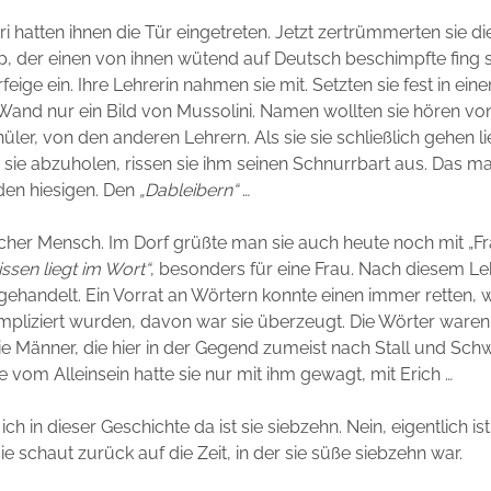
i hatten ihnen die Tür eingetreten. Jetzt zertrümmerten sie die
p, der einen von ihnen wütend auf Deutsch beschimpfte fing s
eige ein. Ihre Lehrerin nahmen sie mit. Setzten sie fest in ei
and nur ein Bild von Mussolini. Namen wollten sie hören von
hüler, von den anderen Lehrern. Als sie sie schließlich gehen l
sie abzuholen, rissen sie ihm seinen Schnurrbart aus. Das ma
den hiesigen. Den
„Dableibern“
…
her Mensch. Im Dorf grüßte man sie auch heute noch mit „Fra
ssen liegt im Wort“
, besonders für eine Frau. Nach diesem 
t gehandelt. Ein Vorrat an Wörtern konnte einen immer retten,
mpliziert wurden, davon war sie überzeugt. Die Wörter waren 
e Männer, die hier in der Gegend zumeist nach Stall und Sch
vom Alleinsein hatte sie nur mit ihm gewagt, mit Erich …
ch in dieser Geschichte da ist sie siebzehn. Nein, eigentlich is
ie schaut zurück auf die Zeit, in der sie süße siebzehn war.