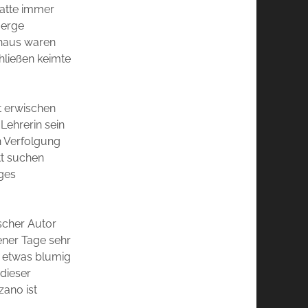
atte immer
Berge
athaus waren
hließen keimte
t erwischen
 Lehrerin sein
n Verfolgung
tt suchen
ges
ischer Autor
jener Tage sehr
n etwas blumig
dieser
ano ist