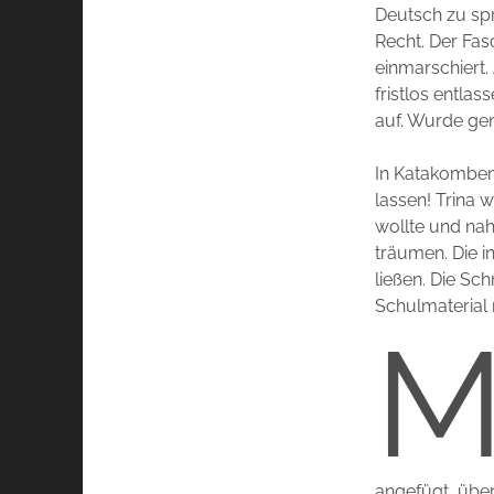
Deutsch zu sp
Recht. Der Fas
einmarschiert.
fristlos entla
auf. Wurde gen
In Katakomben-
lassen! Trina 
wollte und na
träumen. Die i
ließen. Die S
Schulmaterial 
angefügt, über