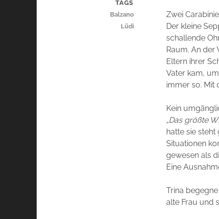
TAGS
Zwei Carabinier
Balzano
Der kleine Sep
Lüdi
schallende Ohrf
Raum. An der W
Eltern ihrer Sc
Vater kam, um 
immer so. Mit 
Kein umgänglic
„Das größte Wi
hatte sie steh
Situationen ko
gewesen als di
Eine Ausnahme 
Trina begegne i
alte Frau und s