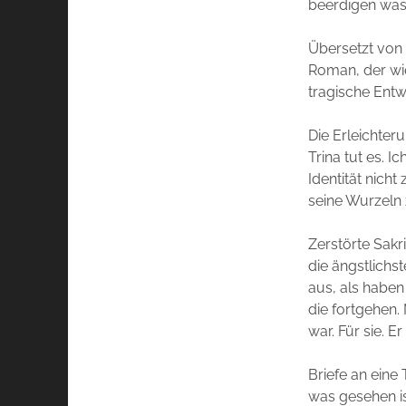
beerdigen was 
Übersetzt von
Roman, der wie
tragische Entw
Die Erleichte
Trina tut es. 
Identität nich
seine Wurzeln
Zerstörte Sakr
die ängstlichs
aus, als haben
die fortgehen
war. Für sie. 
Briefe an eine
was gesehen is