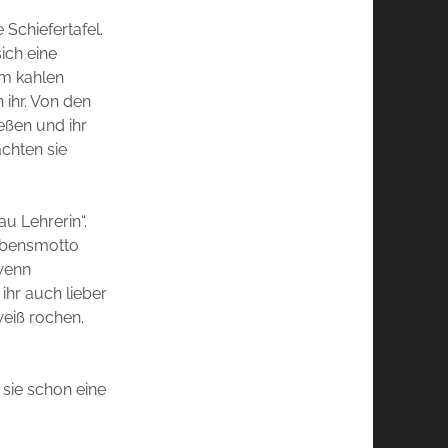
 Schiefertafel.
ich eine
nem kahlen
 ihr. Von den
ießen und ihr
chten sie
u Lehrerin“.
Lebensmotto
 wenn
ihr auch lieber
weiß rochen.
t sie schon eine