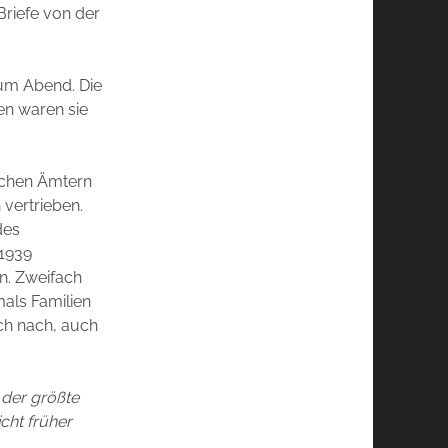
Briefe von der
zum Abend. Die
en waren sie
lichen Ämtern
 vertrieben.
des
 1939
n. Zweifach
mals Familien
ich nach, auch
 der größte
icht früher