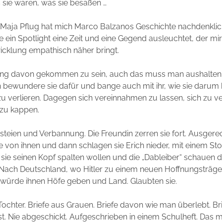
sie waren, was sie besaßen …
 Maja Pflug hat mich Marco Balzanos Geschichte nachdenklic
 ein Spotlight eine Zeit und eine Gegend ausleuchtet, der mi
icklung empathisch näher bringt.
rung davon gekommen zu sein, auch das muss man aushalte
Ich bewundere sie dafür und bange auch mit ihr, wie sie darum
t zu verlieren. Dagegen sich vereinnahmen zu lassen, sich zu v
 zu kappen.
isteien und Verbannung. Die Freundin zerren sie fort. Ausger
te von ihnen und dann schlagen sie Erich nieder, mit einem Stoc
 sie seinen Kopf spalten wollen und die „Dableiber“ schauen 
. Nach Deutschland, wo Hitler zu einem neuen Hoffnungsträ
Er würde ihnen Höfe geben und Land. Glaubten sie.
 Tochter. Briefe aus Grauen. Briefe davon wie man überlebt. Br
t. Nie abgeschickt. Aufgeschrieben in einem Schulheft. Das m