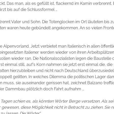
kt. Das man, als es gefüllt ist, flackernd im Kamin verbrennt. 
rzt bis auf die Schlussformel …
 trennt Vater und Sohn. Die Totenglocken im Ort läuteten bis 
ten waren heute gebündelt angekommen. An so vielen Front
 Alpenvorland. Jetzt verbietet man Italienisch in allen öffent
eingesetzten Italiener werden wieder von ihren Arbeitsplätzen
sollen wieder ran. Die Nationalsozialisten legen die Baustelle 
einmal still, auf’s Korn nahmen sie jetzt erst einmal die, die
tten hierzubleiben und nicht nach Deutschland überzusiedel
doppelt gelitten. In welches Dilemma die politischen Lager da
 muss, sie auseinander gerissen hat, zeichnet Balzano treffl
 der Dammbau plötzlich doch Fahrt aufnahm …
n Tagen schien es, als könnten Wörter Berge versetzen. Als sei
 gewesen, diese Möglichkeit nicht in Betracht zu ziehen. Sie n
zu lassen. Die Wörter.“