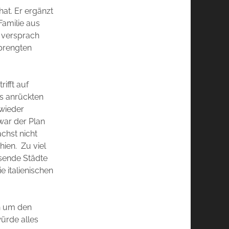
hat. Er ergänzt
Familie aus
n versprach
sprengten
ifft auf
ps anrückten
wieder
war der Plan
chst nicht
hien. Zu viel
hsende Städte
 italienischen
en um den
ürde alles