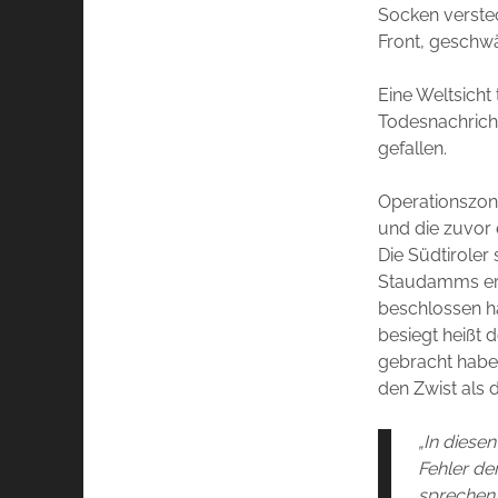
Socken verstec
Front, geschwä
Eine Weltsicht
Todesnachrich
gefallen.
Operationszone
und die zuvor 
Die Südtiroler 
Staudamms erst 
beschlossen ha
besiegt heißt 
gebracht haben
den Zwist als
„In diese
Fehler der
sprechen 