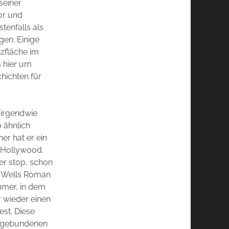
seiner
or und
tenfalls als
gen. Einige
zfläche im
s hier um
hichten für
 irgendwie
 ähnlich
er hat er ein
 Hollywood.
ber stop, schon
u Wells Roman
mmer, in dem
 wieder einen
st. Diese
eingebundenen