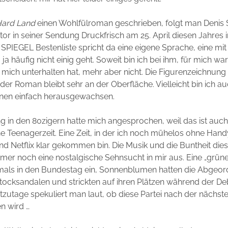
ard Land
einen Wohlfülroman geschrieben, folgt man Denis 
or in seiner Sendung Druckfrisch am 25. April diesen Jahres i
r SPIEGEL Bestenliste spricht da eine eigene Sprache, eine mi
 ja häufig nicht einig geht. Soweit bin ich bei ihm, für mich war
 mich unterhalten hat, mehr aber nicht. Die Figurenzeichnung
der Roman bleibt sehr an der Oberfläche. Vielleicht bin ich a
nen einfach herausgewachsen.
g in den 80zigern hatte mich angesprochen, weil das ist auch
 Teenagerzeit. Eine Zeit, in der ich noch mühelos ohne Hand
 Netflix klar gekommen bin. Die Musik und die Buntheit dies
mer noch eine nostalgische Sehnsucht in mir aus. Eine „grüne
tmals in den Bundestag ein, Sonnenblumen hatten die Abgeor
tocksandalen und strickten auf ihren Plätzen während der D
tzutage spekuliert man laut, ob diese Partei nach der nächst
en wird …