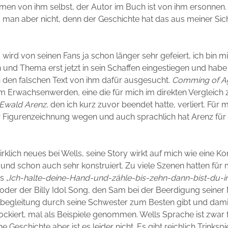
men von ihm selbst, der Autor im Buch ist von ihm ersonnen
an aber nicht, denn der Geschichte hat das aus meiner Sicht
 wird von seinen Fans ja schon länger sehr gefeiert, ich bin m
nd Thema erst jetzt in sein Schaffen eingestiegen und habe
 den falschen Text von ihm dafür ausgesucht.
Comming of A
om Erwachsenwerden
,
eine die für mich im direkten Vergleich 
Ewald Arenz
, den ich kurz zuvor beendet hatte, verliert. Für 
r Figurenzeichnung wegen und auch sprachlich hat Arenz für
wirklich neues bei Wells, seine Story wirkt auf mich wie eine 
nd schon auch sehr konstruiert. Zu viele Szenen hatten für 
s „
Ich-halte-deine-Hand-und-zähle-bis-zehn-dann-bist-du-i
 oder der Billy Idol Song, den Sam bei der Beerdigung seiner
lbegleitung durch seine Schwester zum Besten gibt und dami
kiert, mal als Beispiele genommen. Wells Sprache ist zwar f
ne Geschichte aber ist es leider nicht. Es gibt reichlich Trinkspi