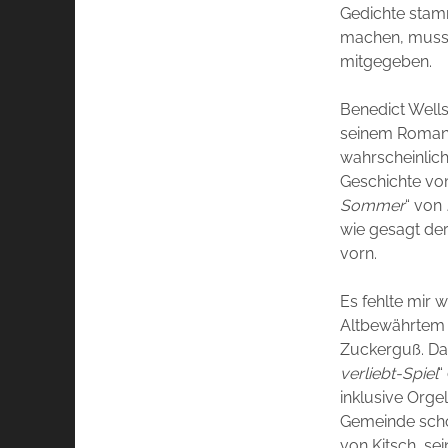
Gedichte stam
machen, muss m
mitgegeben.
Benedict Wells
seinem Roman u
wahrscheinlich
Geschichte v
Sommer
“ von
wie gesagt de
vorn.
Es fehlte mir 
Altbewährtem u
Zuckerguß. Da
verliebt-Spiel
“
inklusive Orge
Gemeinde schoc
von Kitsch, sei