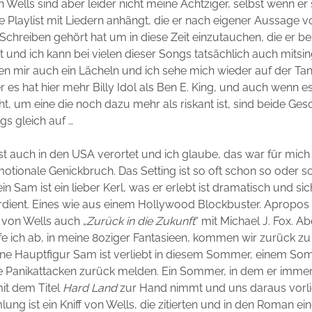
n Wells sind aber leider nicht meine Achtziger, selbst wenn er 
e Playlist mit Liedern anhängt, die er nach eigener Aussage v
hreiben gehört hat um in diese Zeit einzutauchen, die er bes
t und ich kann bei vielen dieser Songs tatsächlich auch mitsin
n mir auch ein Lächeln und ich sehe mich wieder auf der Tan
r es hat hier mehr Billy Idol als Ben E. King, und auch wenn e
, um eine die noch dazu mehr als riskant ist, sind beide Gesc
s gleich auf …
t auch in den USA verortet und ich glaube, das war für mich
otionale Genickbruch. Das Setting ist so oft schon so oder so
 Sam ist ein lieber Kerl, was er erlebt ist dramatisch und sich
dient. Eines wie aus einem Hollywood Blockbuster. Apropos
rd von Wells auch „
Zurück in die Zukunft
“ mit Michael J. Fox. A
fe ich ab, in meine 80ziger Fantasieen, kommen wir zurück z
ine Hauptfigur Sam ist verliebt in diesem Sommer, einem So
ne Panikattacken zurück melden. Ein Sommer, in dem er immer
it dem Titel
Hard Land
zur Hand nimmt und uns daraus vorlie
ng ist ein Kniff von Wells, die zitierten und in den Roman 