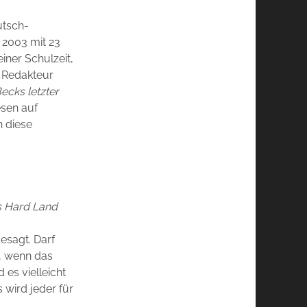
utsch-
 2003 mit 23
iner Schulzeit,
s Redakteur
ecks letzter
esen auf
h diese
ls Hard Land
esagt. Darf
, wenn das
 es vielleicht
s wird jeder für