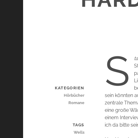
S
t
S
p
L
b
KATEGORIEN
sein könnten a
Hörbücher
zentrale Thema
Romane
eine große Wär
einem Intervie
ich da bitte s
TAGS
Wells