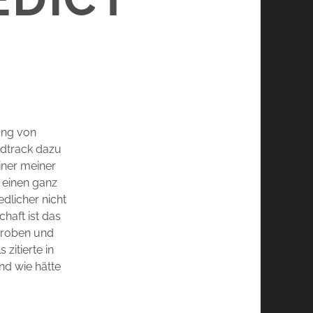
ung von
ndtrack dazu
einer meiner
 einen ganz
dlicher nicht
haft ist das
tproben und
zitierte in
nd wie hätte