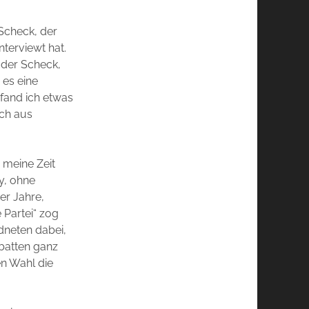
Scheck, der
nterviewt hat.
t der Scheck,
 es eine
 fand ich etwas
uch aus
 meine Zeit
y, ohne
er Jahre,
 Partei“ zog
dneten dabei,
ebatten ganz
en Wahl die