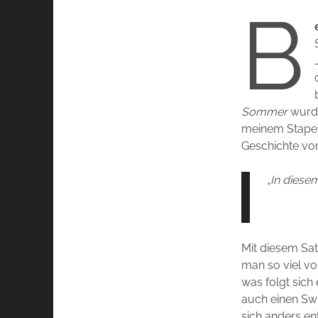
B
Sommer
wurde
meinem Stapel,
Geschichte von
„In diese
Mit diesem Sat
man so viel v
was folgt sich
auch einen Swit
sich anders ent