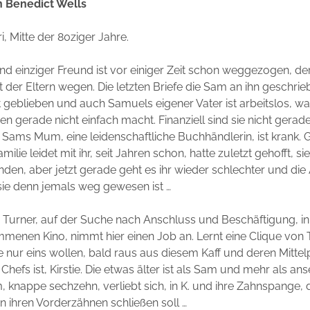
n Benedict Wells
, Mitte der 80ziger Jahre.
d einziger Freund ist vor einiger Zeit schon weggezogen, de
t der Eltern wegen. Die letzten Briefe die Sam an ihn geschrie
geblieben und auch Samuels eigener Vater ist arbeitslos, w
gerade nicht einfach macht. Finanziell sind sie nicht gerad
 Sams Mum, eine leidenschaftliche Buchhändlerin, ist krank. 
amilie leidet mit ihr, seit Jahren schon, hatte zuletzt gehofft, s
en, aber jetzt gerade geht es ihr wieder schlechter und die 
sie denn jemals weg gewesen ist …
 Turner, auf der Suche nach Anschluss und Beschäftigung, i
menen Kino, nimmt hier einen Job an. Lernt eine Clique von
le nur eins wollen, bald raus aus diesem Kaff und deren Mittel
Chefs ist, Kirstie. Die etwas älter ist als Sam und mehr als ans
, knappe sechzehn, verliebt sich, in K. und ihre Zahnspange, d
 ihren Vorderzähnen schließen soll …