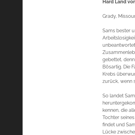
Hard Land vo
Grady, Missouri
Sams bester un
Arbeitslosigkei
unbeantwortet 
Zusammenleben 
gebettet, denn
Bösartig. Die F
Krebs überwund
zurück, wenn 
So landet Sam
heruntergekom
kennen, die al
Tochter seines 
findet und Sam
Lücke zwischen