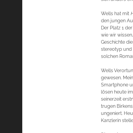
Wells hat mit
H
den jungen Aut
Der Platz 1 de
wie wir wissen,
Geschichte die
stereotyp und 
solchen Roma
Wells Verortun
gewesen. Meine
Smartphone und
lösen heute im
seinerzeit ers
trugen Birkens
ungeniert. Heu
Kanzlerin stell