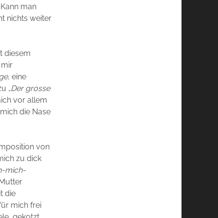
. Kann man
 nichts weiter
it diesem
 mir
ge,
eine
zu „
Der grosse
mich vor allem
 mich die Nase
Komposition von
mich zu dick
n-mich-
 Mutter
t die
ür mich frei
ele, gekotzt