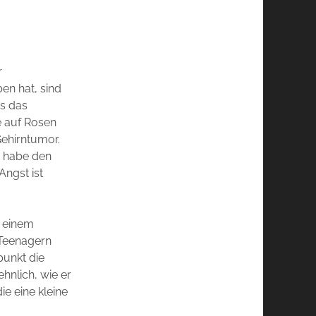
r
ben hat, sind
as das
e auf Rosen
Gehirntumor.
ie habe den
Angst ist
n einem
 Teenagern
punkt die
ehnlich, wie er
ie eine kleine