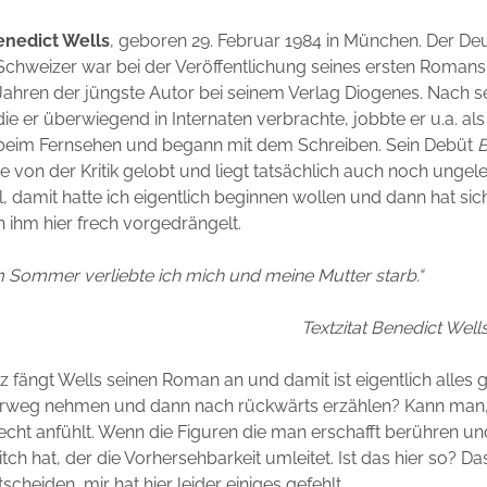
enedict Wells
, geboren 29. Februar 1984 in München. Der De
Schweizer war bei der Veröffentlichung seines ersten Romans
Jahren der jüngste Autor bei seinem Verlag Diogenes. Nach se
die er überwiegend in Internaten verbrachte, jobbte er u.a. al
beim Fernsehen und begann mit dem Schreiben. Sein Debüt
B
 von der Kritik gelobt und liegt tatsächlich auch noch ungel
 damit hatte ich eigentlich beginnen wollen und dann hat sic
 ihm hier frech vorgedrängelt.
m Sommer verliebte ich mich und meine Mutter starb.“
Textzitat Benedict Wel
z fängt Wells seinen Roman an und damit ist eigentlich alles g
orweg nehmen und dann nach rückwärts erzählen? Kann man
 echt anfühlt. Wenn die Figuren die man erschafft berühren und
ch hat, der die Vorhersehbarkeit umleitet. Ist das hier so? Da
scheiden, mir hat hier leider einiges gefehlt.