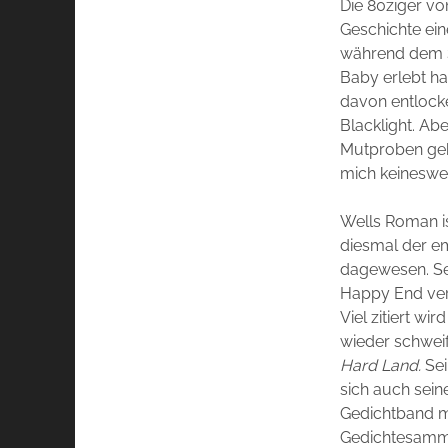
Die 80ziger vo
Geschichte ein
während dem Sc
Baby erlebt ha
davon entlocke
Blacklight. Abe
Mutproben geht
mich keinesweg
Wells Roman is
diesmal der em
dagewesen. Sein
Happy End ver
Viel zitiert wi
wieder schwei
Hard Land.
Se
sich auch sei
Gedichtband m
Gedichtesammlu