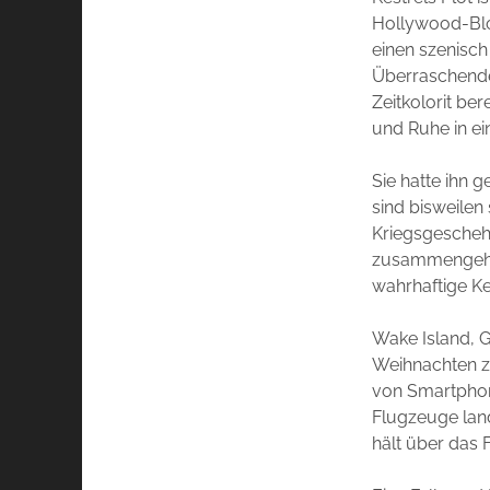
Hollywood-Bloc
einen szenisch
Überraschende
Zeitkolorit be
und Ruhe in ein
Sie hatte ihn g
sind bisweilen 
Kriegsgescheh
zusammengehört
wahrhaftige Ke
Wake Island, 
Weihnachten zu
von Smartphon
Flugzeuge lan
hält über das 