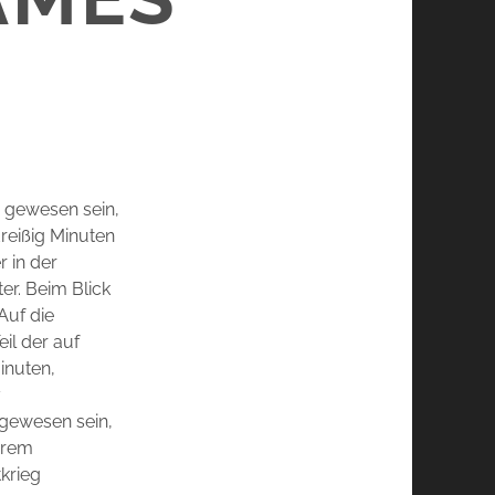
2 gewesen sein,
dreißig Minuten
 in der
er. Beim Blick
Auf die
il der auf
inuten,
7
 gewesen sein,
hrem
krieg