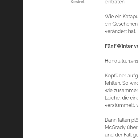
eintraten.
Kestrel
Wie ein Katapul
ein Geschehen,
verändert hat.
Fünf Winter v
Honolulu, 1941
Kopfüber aufge
fehlten. So wi
wie zusammeng
Leiche, die ei
verstümmelt, 
Dann fallen pl
McGrady überle
und der Fall g