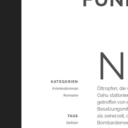
N
KATEGORIEN
Öltropfen, die
Kriminalroman
Oahu stationie
Romane
getroffen von
Besatzungsmit
als seinerzei
TAGS
Bombardement 
Dehler