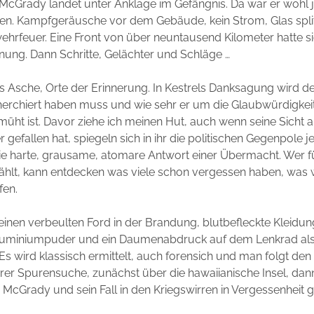
d McGrady landet unter Anklage im Gefängnis. Da war er woh
. Kampfgeräusche vor dem Gebäude, kein Strom, Glas split
rfeuer. Eine Front von über neuntausend Kilometer hatte sic
hnung. Dann Schritte, Gelächter und Schläge …
s Asche, Orte der Erinnerung. In Kestrels Danksagung wird de
cherchiert haben muss und wie sehr er um die Glaubwürdigkeit
üht ist. Davor ziehe ich meinen Hut, auch wenn seine Sicht a
 gefallen hat, spiegeln sich in ihr die politischen Gegenpole je
ie harte, grausame, atomare Antwort einer Übermacht. Wer f
ählt, kann entdecken was viele schon vergessen haben, was w
fen.
einen verbeulten Ford in der Brandung, blutbefleckte Kleidun
luminiumpuder und ein Daumenabdruck auf dem Lenkrad al
Es wird klassisch ermittelt, auch forensich und man folgt den
rer Spurensuche, zunächst über die hawaiianische Insel, dan
McGrady und sein Fall in den Kriegswirren in Vergessenheit g