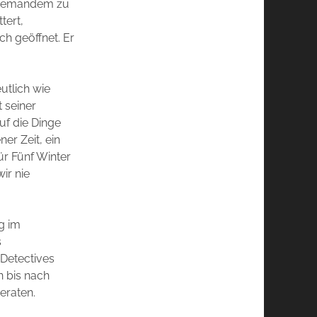
l jemandem zu
tert,
h geöffnet. Er
utlich wie
 seiner
uf die Dinge
ner Zeit, ein
ür Fünf Winter
ir nie
g im
s
 Detectives
n bis nach
eraten.