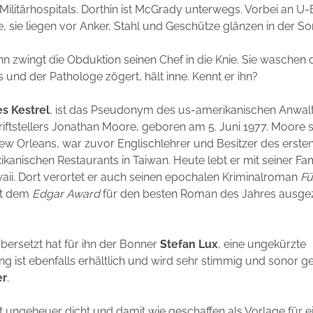
Militärhospitals. Dorthin ist McGrady unterwegs. Vorbei an U
te, sie liegen vor Anker, Stahl und Geschütze glänzen in der So
nn zwingt die Obduktion seinen Chef in die Knie. Sie waschen 
und der Pathologe zögert, hält inne. Kennt er ihn?
s Kestrel
, ist das Pseudonym des us-amerikanischen Anwal
iftstellers Jonathan Moore, geboren am 5. Juni 1977. Moore s
ew Orleans, war zuvor Englischlehrer und Besitzer des erste
kanischen Restaurants in Taiwan. Heute lebt er mit seiner Fam
aii. Dort verortet er auch seinen epochalen Kriminalroman
Fü
it dem
Edgar Award
für den besten Roman des Jahres ausge
bersetzt hat für ihn der Bonner
Stefan Lux
, eine ungekürzte
 ist ebenfalls erhältlich und wird sehr stimmig und sonor g
er
.
ist ungeheuer dicht und damit wie geschaffen als Vorlage für e