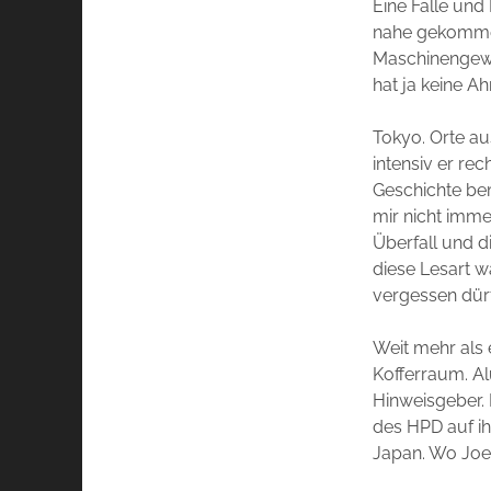
Eine Falle un
nahe gekommen
Maschinengeweh
hat ja keine A
Tokyo. Orte au
intensiv er re
Geschichte bem
mir nicht immer
Überfall und d
diese Lesart w
vergessen dür
Weit mehr als 
Kofferraum. A
Hinweisgeber. 
des HPD auf ih
Japan. Wo Joe 