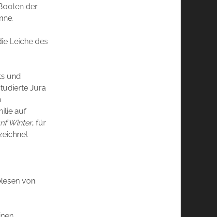
-Booten der
nne.
die Leiche des
ts und
tudierte Jura
n
ilie auf
nf Winter
, für
zeichnet
elesen von
inen