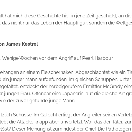
t hat mich diese Geschichte hier in jene Zeit geschickt, an di
 das nicht nur das Leben der Hauptfigur, sondern die Weltge
on James Kestrel
. Wenige Wochen vor dem Angriff auf Pearl Harbour.
hangen an einem Fleischerhaken. Abgeschlachtet wie ein Tie
rd ein junger Mann aufgefunden. Im gleichen Schuppen, unter
efaltet, entdeckt der herbeigerufene Ermittler McGrady eine
ner jungen Frau. Offenbar eine Japanerin, auf die gleiche Art 
wie der zuvor gefunde junge Mann.
ötzlich Schüsse. Im Gefecht erliegt der Angreifer seinen Verle
bt die Attacke knapp aber unverletzt. War das der Täter, zu
elöst? Dieser Meinung ist zumindest der Chief. Die Pathologen 