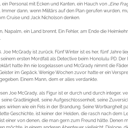
, ein Personal mit Ecken und Kanten, ein Hauch von „
Eine Fra
 Immer dann, wenn Militärs auf den Plan gerufen wurden, mu
Tom Cruise und Jack Nicholson denken.
n, Napalm, ein Land brennt. Ein Fehler, am Ende die Heimkehr
.
. Joe McGrady ist zurück. Fünf Winter ist es her, fünf Jahre l
seinem ersten Mordfall als Detective beim Honolulu PD. Der 
lärt hatte ihn nie losgelassen und McGrady nimmt die Fäden
Geister im Gepäck. Wenige Wochen zuvor hatte er ein Verspr
 gegeben. Einem Mann, dem er alles verdankte.
sen Joe McGrady, als Figur ist er durch und durch integer, ver
, seine Gradlinigkeit, seine Aufgeschlossenheit, seine Zuversi
ges wirken wie ein Fels in der Brandung. Seine Wortkargheit p
lette Geschichte, ist keiner der Helden, die rasch nach dem 
 ist einer von denen, die man gern zum Freund hätte. Denen 
 möchte, in einem anderen Abenteuer vielleicht. Dialoge, d