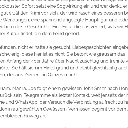
kbuster. Sofort setzt eine Sogwirkung ein und wer denkt, er
 gut erzählten Krimi vor sich, der wird rasch eines besseren be
 Wendungen, eine spannend angelegte Hauptfigur und jed
reichern diese Geschichte. Eine Figur die das verliert, was wir
er Kultur findet, die dem Feind gehört.
efunden, nicht er hatte sie gesucht. Liebesgeschichten eingebe
schwierig, diese hier ist es nicht. Sie betont wie grausam das
en Anfang der 40er Jahre über Nacht zuschlug und trennte 
e. Sie hält sich im Hintergrund und bleibt gleichtzeitig auc
rn, der aus Zweien ein Ganzes macht.
Guam, Manila, Joe folgt einem gewissen John Smith nach Hon
rück sein. Telegramme als letzter Kontakt, weit jenseits der 
e und WhatsApp, der Versuch die Verbindung aufrecht zu ha
den in aufgewühlten Gewässern. Vermissen beginnt vor dem
Fernbleiben hinweg an.