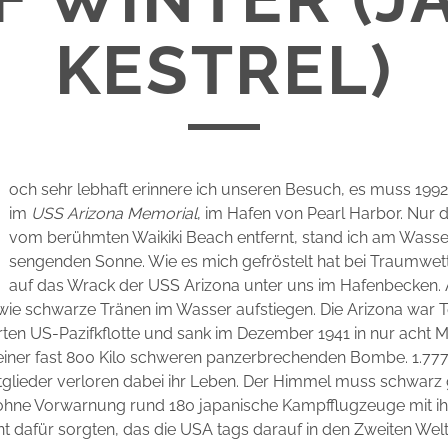
KESTREL)
och sehr lebhaft erinnere ich unseren Besuch, es muss 199
im
USS Arizona Memorial
, im Hafen von Pearl Harbor. Nur 
vom berühmten Waikiki Beach entfernt, stand ich am Wasser
sengenden Sonne. Wie es mich gefröstelt hat bei Traumwett
auf das Wrack der USS Arizona unter uns im Hafenbecken. 
 wie schwarze Tränen im Wasser aufstiegen. Die Arizona war Te
rten US-Pazifkflotte und sank im Dezember 1941 in nur acht M
 einer fast 800 Kilo schweren panzerbrechenden Bombe. 1.77
glieder verloren dabei ihr Leben. Der Himmel muss schwarz
t, ohne Vorwarnung rund 180 japanische Kampfflugzeuge mit i
dafür sorgten, das die USA tags darauf in den Zweiten Welt