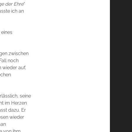
ge der Ehre
“
sste ich an
 eines
iegen zwischen
Fall noch
 wieder auf,
echen
lässlich, seine
cht im Herzen
asst dazu. Er
Lesen wieder
man
ie von ihm