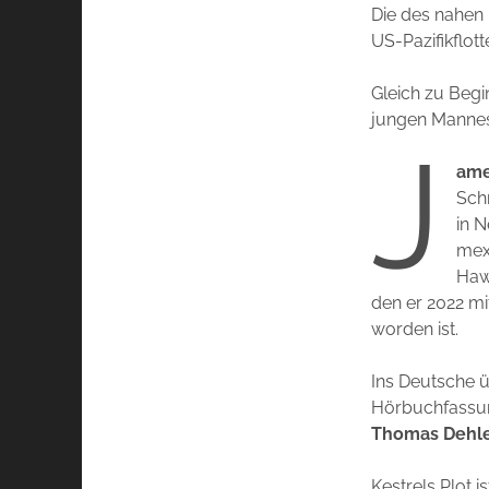
Die des nahen 
US-Pazifikflot
Gleich zu Begi
jungen Mannes 
J
ame
Schr
in N
mexi
Haw
den er 2022 m
worden ist.
Ins Deutsche ü
Hörbuchfassung
Thomas Dehl
Kestrels Plot 