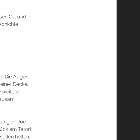
esen Ort und in
schichte
r. Die Augen
 einer Decke,
 weitere
grausam
tzungen. Joe
rück am Tatort
sollen helfen.