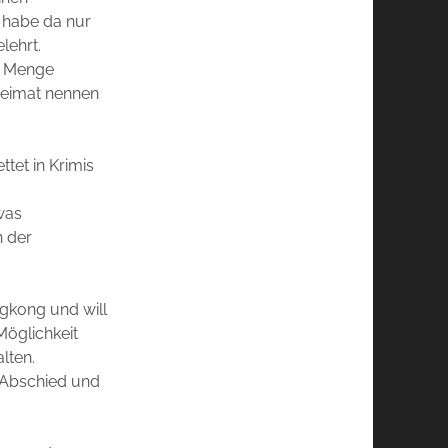
 habe da nur
lehrt.
e Menge
 Heimat nennen
ttet in Krimis
was
h der
gkong und will
Möglichkeit
lten.
 Abschied und