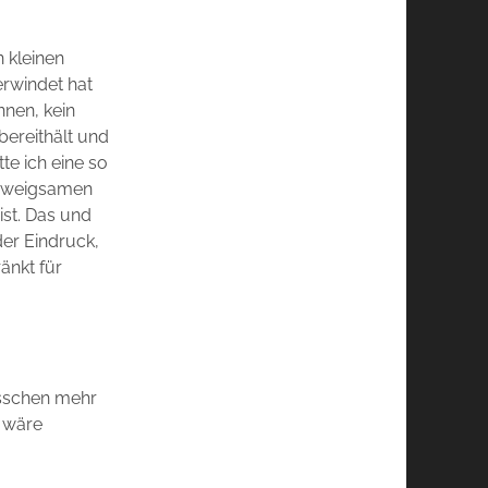
n kleinen
erwindet hat
nnen, kein
bereithält und
te ich eine so
chweigsamen
ist. Das und
der Eindruck,
änkt für
isschen mehr
s wäre