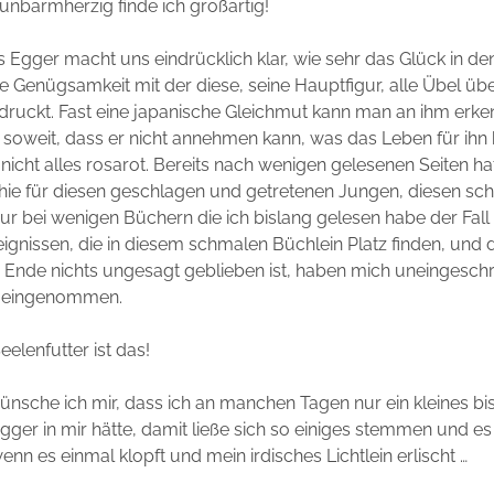
 unbarmherzig finde ich großartig!
s Egger macht uns eindrücklich klar, wie sehr das Glück in de
Die Genügsamkeit mit der diese, seine Hauptfigur, alle Übel üb
ndruckt. Fast eine japanische Gleichmut kann man an ihm erke
n soweit, dass er nicht annehmen kann, was das Leben für ihn 
 nicht alles rosarot. Bereits nach wenigen gelesenen Seiten hat
ie für diesen geschlagen und getretenen Jungen, diesen s
ur bei wenigen Büchern die ich bislang gelesen habe der Fall 
reignissen, die in diesem schmalen Büchlein Platz finden, und 
Ende nichts ungesagt geblieben ist, haben mich uneingeschr
 eingenommen.
eelenfutter ist das!
wünsche ich mir, dass ich an manchen Tagen nur ein kleines b
ger in mir hätte, damit ließe sich so einiges stemmen und e
nn es einmal klopft und mein irdisches Lichtlein erlischt …