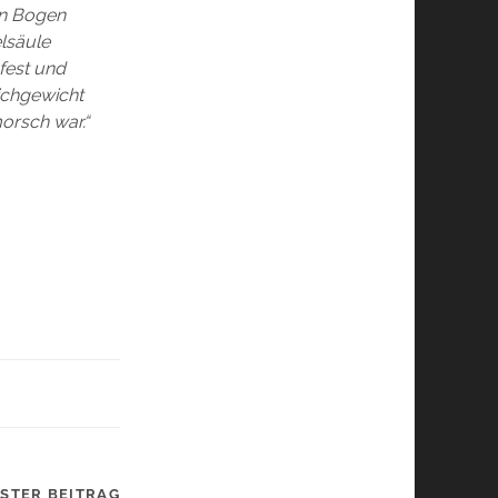
en Bogen
lsäule
fest und
eichgewicht
orsch war.“
STER BEITRAG