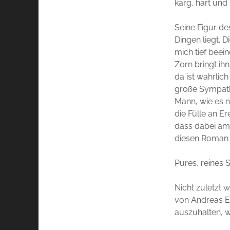
karg, hart und
Seine Figur de
Dingen liegt. 
mich tief beei
Zorn bringt ih
da ist wahrlich
große Sympath
Mann, wie es n
die Fülle an E
dass dabei am 
diesen Roman
Pures, reines S
Nicht zuletzt 
von Andreas Eg
auszuhalten, we