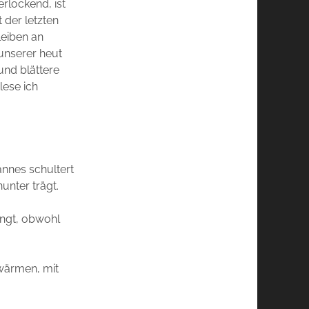
erlockend, ist
 der letzten
leiben an
unserer heut
nd blättere
lese ich
annes schultert
unter trägt.
ingt, obwohl
uwärmen, mit