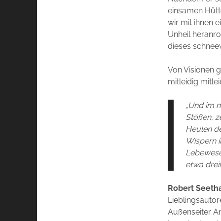
einsamen Hütte
wir mit ihnen 
Unheil heranr
dieses schneew
Von Visionen g
mitleidig mitle
„Und im n
Stößen, z
Heulen de
Wispern i
Lebewesen
etwa drei
Robert Seeth
Lieblingsautor
Außenseiter An