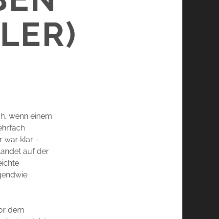
LER)
ch, wenn einem
ehrfach
 war klar –
landet auf der
eichte
rgendwie
vor dem