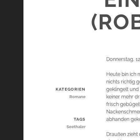
(RO
Donnerstag, 12
Heute bin ich
nichts richtig
geklingelt und
KATEGORIEN
keiner mehr dr
Romane
frisch gebügel
Nackenschmerze
abhanden ge
TAGS
Seethaler
Draußen zieht 