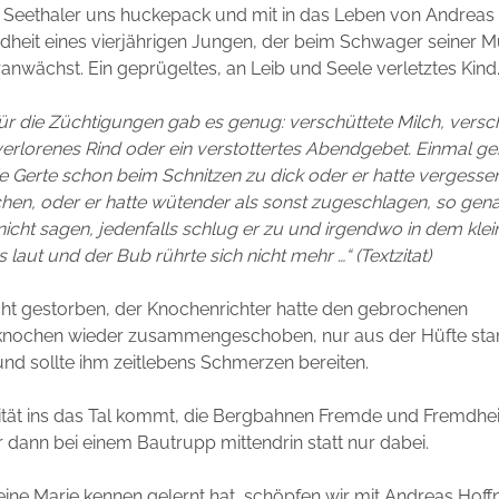
 Seethaler uns huckepack und mit in das Leben von Andreas 
ndheit eines vierjährigen Jungen, der beim Schwager seiner 
ranwächst. Ein geprügeltes, an Leib und Seele verletztes Kind
ür die Züchtigungen gab es genug: verschüttete Milch, vers
 verlorenes Rind oder ein verstottertes Abendgebet. Einmal ge
e Gerte schon beim Schnitzen zu dick oder er hatte vergessen
hen, oder er hatte wütender als sonst zugeschlagen, so gen
icht sagen, jedenfalls schlug er zu und irgendwo in dem kle
 laut und der Bub rührte sich nicht mehr …“ (Textzitat)
cht gestorben, der Knochenrichter hatte den gebrochenen
nochen wieder zusammengeschoben, nur aus der Hüfte stand
und sollte ihm zeitlebens Schmerzen bereiten.
izität ins das Tal kommt, die Bergbahnen Fremde und Fremdheit
dann bei einem Bautrupp mittendrin statt nur dabei.
ne Marie kennen gelernt hat, schöpfen wir mit Andreas Hoffn