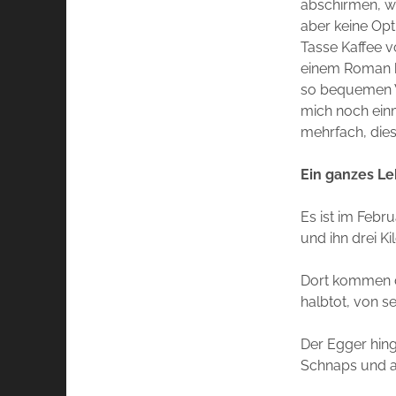
abschirmen, wa
aber keine Opt
Tasse Kaffee 
einem Roman hä
so bequemen W
mich noch ein
mehrfach, dies
Ein ganzes L
Es ist im Febr
und ihn drei Ki
Dort kommen d
halbtot, von s
Der Egger hing
Schnaps und a