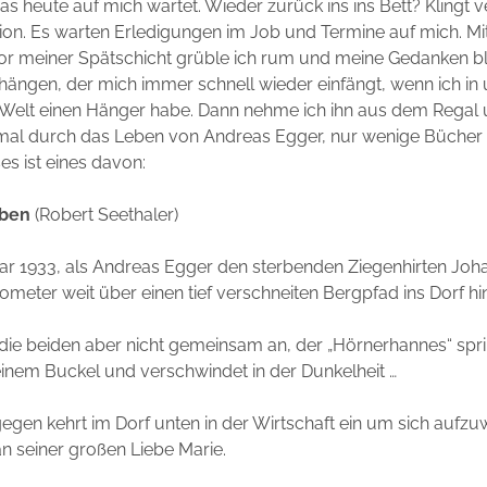
s heute auf mich wartet. Wieder zurück ins ins Bett? Klingt v
ion. Es warten Erledigungen im Job und Termine auf mich. Mit
vor meiner Spätschicht grüble ich rum und meine Gedanken b
ngen, der mich immer schnell wieder einfängt, wenn ich in 
elt einen Hänger habe. Dann nehme ich ihn aus dem Regal u
mal durch das Leben von Andreas Egger, nur wenige Bücher 
es ist eines davon:
eben
(Robert Seethaler)
uar 1933, als Andreas Egger den sterbenden Ziegenhirten Joh
lometer weit über einen tief verschneiten Bergpfad ins Dorf hin
ie beiden aber nicht gemeinsam an, der „Hörnerhannes“ spr
einem Buckel und verschwindet in der Dunkelheit …
egen kehrt im Dorf unten in der Wirtschaft ein um sich aufz
n seiner großen Liebe Marie.