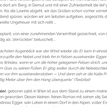
 dort am Berg, in Demut und mit einer Zufriedenheit die tief 
ein. Als die Lawine abgeht, wir das Grollen schon vorher vern
ollend spüren, würden wir am liebsten aufgeben, angesichts 
eiße Ungeheuer mit sich reißt …
eplant, von einer zunehmenden Verwirrtheit gezeichnet, von 
idig als „Verrückten“ betuschelt …
ächsten Augenblick war der Wind wieder da. Er kam in einze
erzupfte den Nebel und trieb ihn in Fetzen auseinander. Egger
s Windes, wenn er um die höher gelegenen Felsen strich, un
m Gras zu seinen Füßen. Er ging weiter durch die Nebelschlier
 vor ihm auseinanderstoben — Und dann sah er die Kalte Fra
ßig Meter über ihm den Hang überquerte.“ (Textzitat)
aler
, geboren 1966 in Wien ist aus dem Stand zu einem meine
en geworden. Diesen kleinen, feinen Roman mit seinen 185 Se
dreas Egger, sein Leben in einem Dorf in den Alpen, voller 