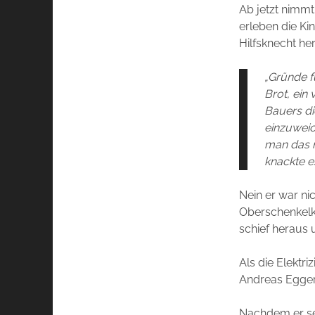
Ab jetzt nimmt
erleben die Ki
Hilfsknecht he
„Gründe f
Brot, ein
Bauers di
einzuweic
man das n
knackte es
Nein er war ni
Oberschenkelk
schief heraus 
Als die Elektr
Andreas Egger 
Nachdem er sei