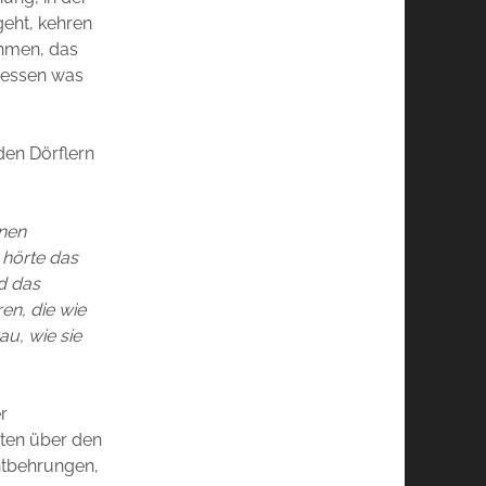
geht, kehren
ehmen, das
dessen was
den Dörflern
lnen
 hörte das
d das
en, die wie
u, wie sie
r
iten über den
Entbehrungen,