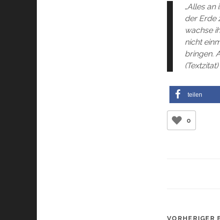
„
Alles an
der Erde 
wachse ih
nicht ein
bringen. 
(Textzitat)
teilen
0
VORHERIGER 