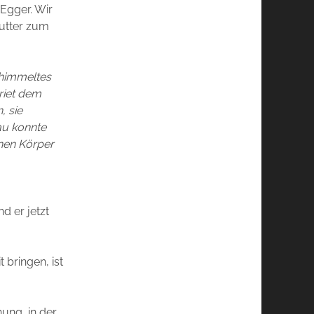
Egger. Wir
Mutter zum
.
chimmeltes
riet dem
, sie
au konnte
inen Körper
 er jetzt
 bringen, ist
ung, in der