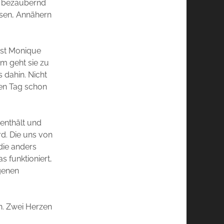
d bezaubernd
isen, Annähern
sst Monique
um geht sie zu
s dahin. Nicht
ten Tag schon
 enthält und
rd. Die uns von
die anders
s funktioniert,
genen
n. Zwei Herzen