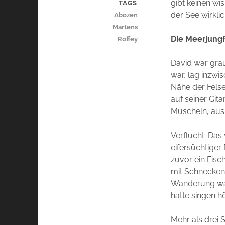
gibt keinen wi
TAGS
der See wirklic
Abozen
Martens
Die Meerjung
Roffey
David war grau
war, lag inzw
Nähe der Felse
auf seiner Git
Muscheln, aus
Verflucht. Das
eifersüchtiger
zuvor ein Fisc
mit Schnecken
Wanderung war
hatte singen h
Mehr als drei 