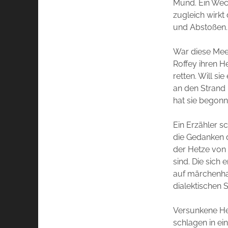
Mund. Ein Wec
zugleich wirkt
und Abstoßen.
War diese Meer
Roffey ihren H
retten. Will s
an den Strand
hat sie begonn
Ein Erzähler s
die Gedanken d
der Hetze von
sind. Die sich 
auf märchenha
dialektischen 
Versunkene He
schlagen in ein