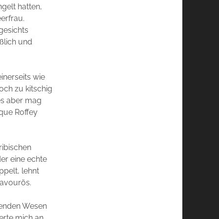
gelt hatten,
erfrau.
gesichts
ßlich und
inerseits wie
och zu kitschig
tes aber mag
que Roffey
ribischen
der eine echte
pelt, lehnt
ravourös.
erenden Wesen
erte mich an