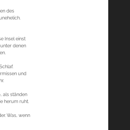
ten des
unehelich.
 Insel einst
 unter denen
en.
Schlaf.
ermissen und
r.
, als ständen
ie herum ruht.
ider. Was, wenn