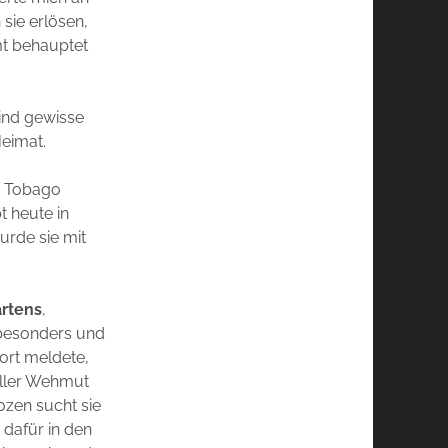
sie erlösen,
mt behauptet
sind gewisse
Heimat.
 & Tobago
t heute in
rde sie mit
artens
,
 besonders und
ort meldete,
oller Wehmut
ozen sucht sie
dafür in den