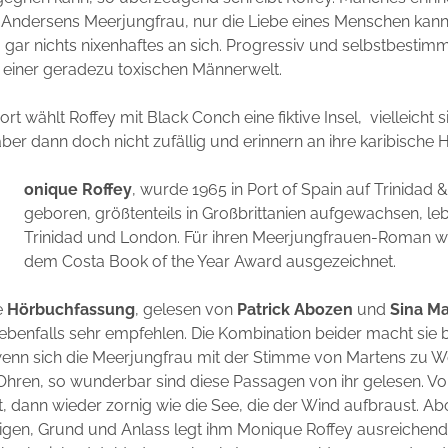
 Andersens Meerjungfrau, nur die Liebe eines Menschen kann 
 gar nichts nixenhaftes an sich. Progressiv und selbstbestim
n einer geradezu toxischen Männerwelt.
rt wählt Roffey mit Black Conch eine fiktive Insel, vielleicht 
aber dann doch nicht zufällig und erinnern an ihre karibische 
M
onique Roffey
, wurde 1965 in Port of Spain auf Trinidad
geboren, größtenteils in Großbrittanien aufgewachsen, leb
Trinidad und London. Für ihren Meerjungfrauen-Roman wu
dem Costa Book of the Year Award ausgezeichnet.
e
Hörbuchfassung
, gelesen von
Patrick Abozen
und
Sina M
ebenfalls sehr empfehlen. Die Kombination beider macht sie
enn sich die Meerjungfrau mit der Stimme von Martens zu W
e Ohren, so wunderbar sind diese Passagen von ihr gelesen. V
 dann wieder zornig wie die See, die der Wind aufbraust. Ab
igen, Grund und Anlass legt ihm Monique Roffey ausreichend 