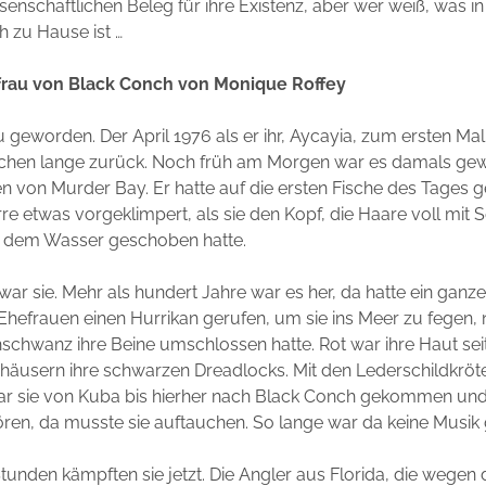
ssenschaftlichen Beleg für ihre Existenz, aber wer weiß, was in
h zu Hause ist …
frau von Black Conch von Monique Roffey
 geworden. Der April 1976 als er ihr, Aycayia, zum ersten Ma
ischen lange zurück. Noch früh am Morgen war es damals gew
n von Murder Bay. Er hatte auf die ersten Fische des Tages g
arre etwas vorgeklimpert, als sie den Kopf, die Haare voll mit
 dem Wasser geschoben hatte.
 war sie. Mehr als hundert Jahre war es her, da hatte ein ganz
 Ehefrauen einen Hurrikan gerufen, um sie ins Meer zu fegen
hschwanz ihre Beine umschlossen hatte. Rot war ihre Haut seit
häusern ihre schwarzen Dreadlocks. Mit den Lederschildkröt
 sie von Kuba bis hierher nach Black Conch gekommen und a
ören, da musste sie auftauchen. So lange war da keine Musik
Stunden kämpften sie jetzt. Die Angler aus Florida, die wegen 