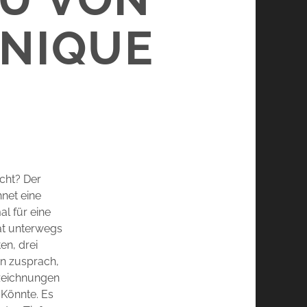
ONIQUE
cht? Der
net eine
l für eine
at unterwegs
en, drei
en zusprach,
fzeichnungen
Könnte. Es