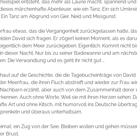
hselspiel entsteht, das mehr als Laune macht, spannend un
 dieses märchenhafte Abenteuer, wie ein Tanz. Ein sich Umkre
 Ein Tanz am Abgrund von Gier, Neid und Missgunst.
frau etwas, das die Vergangenheit zurückgelassen hatte, lä
elden David sich fragen. Er zögert keinen Moment, als es dar
ie eigentlich dem Meer zurückgeben. Eigentlich. Kommt nicht bi
 in dieser Nacht. Nur bis zu seiner Badewanne und am nächs
en. Die Verwandlung und es geht ihr nicht gut …
chaut auf die Geschichte, die die Tagebucheinträge von David
er Meerfrau, die ihren Fluch abstreift und wieder zur Frau wi
 Nachbarn erzählt, aber auch von dem Zusammenhalt derer 
erkennen. Auch ohne Worte. Weil sie mit ihren Herzen sehen. Da
fte Art und ohne Kitsch, mit humorvoll ins Deutsche übertra
Sprenkeln und überaus unterhaltsam.
imat, ein Zug von der See. Bleiben wollen und gehen müsse
er Brust.