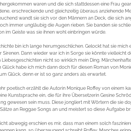
 hergekommen waren und die sich stattdessen eine Frau gean
dene, erschreckende und gleichzeitig überaus anziehende Me
uchend wandt sie sich vor den Männern an Deck, die sich an
och immer ungläubig die Augen rieben. Sie banden sie schlie
n im Geiste was sie ihnen wohl einbringen würde.
ichte bin ich lange herumgeschlichen. Gelockt hat sie mich e
 Sirenen. Dann wieder war ich in Sorge sie könnte vielleicht d
h Liebesgeschichten nicht so wirklich mein Ding. Märchenhaf
m Glück habe ich mich dann doch für diesen Roman von Moni
um Glück, denn er ist so ganz anders als erwartet.
r poetisch erzählt die Autorin Monique Roffey von einem ka
eine Kunstsprache ein, die für ihre Übersetzerin Gesine Schrö
g gewesen sein muss. Diese jongliert mit Wörtern die sie dop
er Sätze an Reggae Songs an und meistert so diese Aufgabe b
icht abwegig erschien es mir, dass man einem solch faszini
gegnen kann, so überzeugend schreibt Roffey. Manches erinn