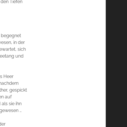
 den Tiefen
l begegnet
esen, in der
ewartet, sich
 Seetang und
es Heer
, nachdem
her, gespickt
en auf
ls sie ihn
 gewesen …
der