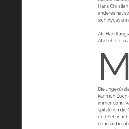
Hans Christian
anderes hat so
sich Aycayia i
Als Handlungso
Ähnlichkeiten 
Die ungekürzt
kann ich Euch 
immer dann, w
spitzte ich di
und Sehnsucht,
dann zu beruh