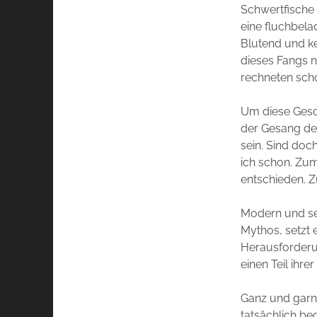
Schwertfische
eine fluchbela
Blutend und ke
dieses Fangs n
rechneten scho
Um diese Gesch
der Gesang der
sein. Sind doc
ich schon. Zu
entschieden. Z
Modern und seh
Mythos, setzt 
Herausforderun
einen Teil ihr
Ganz und garn
tatsächlich be