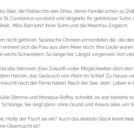
iss Rain, die Patriarchin des Ortes, deren Familie schon zu Zei
 St. Constance vorstand und dirigierte. Ihr gehörloser Sohn, 
iheit, Miss Rain lehrt ihren Sohn und die Meerfrau Englisch.
m nicht gehören. Spanische Christen ermordeten die, die diese
 erinnert sich die Frau aus dem Meer noch, ihre Leute waren
hre sechs Schwestern. So lange her. Längst vergessen. Von viel
d alte Stimmen. Eine Zukunft voller Möglichkeiten stört den 
 dem Herzen, das Geräusch von Atem im Schlaf. Zu Hause v
ehnsucht nach der Ferne haben. Nach der See, dem Leben in ih
süße Stimme und Monique Roffey schreibt, es war beinahe so
ihr Schlange. Sie singt dann, ohne Grund und Anlass alles um S
he. Holte der Fluch sie ein? Auch das kleinste Glück kennt Ne
ine Übermacht ist?