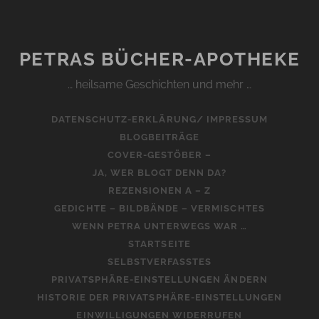
PETRAS BÜCHER-APOTHEKE
… heilsame Geschichten und mehr …
DATENSCHUTZ-ERKLÄRUNG/ IMPRESSUM
BLOGBEITRÄGE
COVER-GESTÖBER –
JA, WER BLOGT DENN DA?
REZENSIONEN A – Z
GEDICHTE – BILDBÄNDE – VERMISCHTES
WENN PETRA UNTERWEGS WAR …
STARTSEITE
SELBSTVERFASSTES
PRIVATSPHÄRE-EINSTELLUNGEN ÄNDERN
HISTORIE DER PRIVATSPHÄRE-EINSTELLUNGEN
EINWILLIGUNGEN WIDERRUFEN