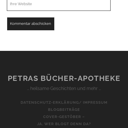
Webseiten
URL
PETRAS BÜCHER-APOTHEKE
… heilsame Geschichten und mehr …
DATENSCHUTZ-ERKLÄRUNG/ IMPRESSUM
BLOGBEITRÄGE
COVER-GESTÖBER –
JA, WER BLOGT DENN DA?