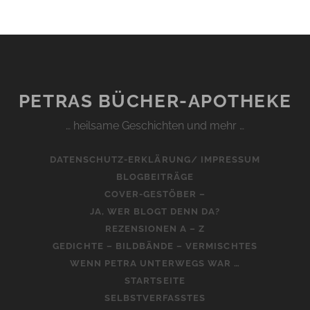
PETRAS BÜCHER-APOTHEKE
… heilsame Geschichten und mehr …
DATENSCHUTZ-ERKLÄRUNG/ IMPRESSUM
BLOGBEITRÄGE
COVER-GESTÖBER –
JA, WER BLOGT DENN DA?
REZENSIONEN A – Z
GEDICHTE – BILDBÄNDE – VERMISCHTES
WENN PETRA UNTERWEGS WAR …
STARTSEITE
SELBSTVERFASSTES