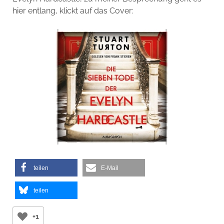
hier entlang, klickt auf das Cover:
teilen
E-Mail
teilen
+1