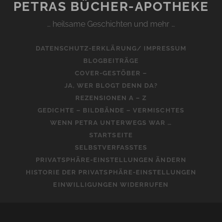
PETRAS BÜCHER-APOTHEKE
… heilsame Geschichten und mehr …
DATENSCHUTZ-ERKLÄRUNG/ IMPRESSUM
BLOGBEITRÄGE
COVER-GESTÖBER –
JA, WER BLOGT DENN DA?
REZENSIONEN A – Z
GEDICHTE – BILDBÄNDE – VERMISCHTES
WENN PETRA UNTERWEGS WAR …
STARTSEITE
SELBSTVERFASSTES
PRIVATSPHÄRE-EINSTELLUNGEN ÄNDERN
HISTORIE DER PRIVATSPHÄRE-EINSTELLUNGEN
EINWILLIGUNGEN WIDERRUFEN