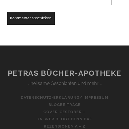
URL
PETRAS BÜCHER-APOTHEKE
… heilsame Geschichten und mehr …
DATENSCHUTZ-ERKLÄRUNG/ IMPRESSUM
BLOGBEITRÄGE
COVER-GESTÖBER –
JA, WER BLOGT DENN DA?
REZENSIONEN A – Z