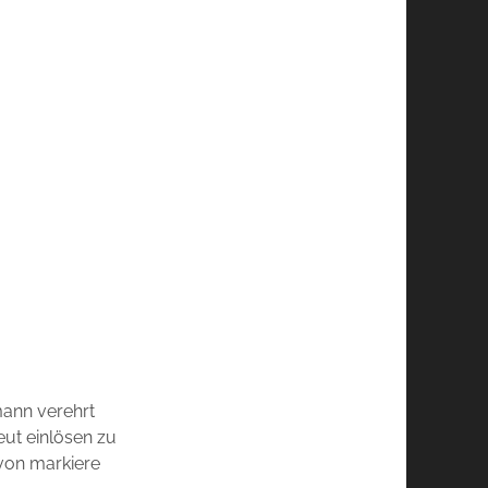
mann verehrt
eut einlösen zu
von markiere