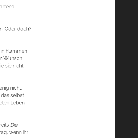
artend.
en. Oder doch?
n in Flammen
ren Wunsch
e sie nicht
nig nicht,
 das selbst
neten Leben
reits
Die
rag, wenn ihr