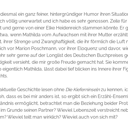
esmal ein ganz feiner, hintergründiger Humor ihren Situation
ch völlig unerwartet und ich habe es sehr genossen. Zeile für 
 und gerne von einer Elke Heidenreich stammen könnte. Er gr
etwa, wenn Mathilda vom Aufwachsen mit ihrer Mutter erzählt,
 ihrer Strenge und Zwanghaftigkeit, die ihr förmlich die Luft 
ich vor Marion Poschmann, vor ihrer Eloquenz und davor, wie
sehr sehr gerne auf der Longlist des Deutschen Buchpreises g
htigkeit versieht, die mir große Freude gemacht hat. Sie kommen
eigentlich Mathilda, lässt dabei tief blicken ins Innere ihrer Fi
hts.
aktuelle Geschichte lesen ohne
Die Kieferninseln
zu kennen, i
roh, dass es bei mir anders ist, so ergibt sich ein Erzähl-Ensem
ändnis ermöglicht, betrachtet man die Beziehung beider Prot
im Grunde seinen Partner? Wieviel Lebenszeit verstreicht n
m? Wieviel teilt man wirklich? Wieviel auch von sich mit?