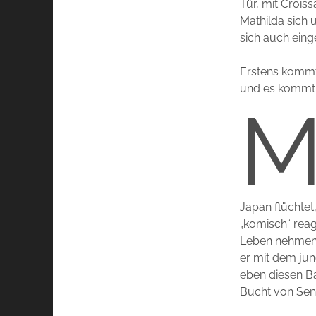
Tür, mit Croiss
Mathilda sich 
sich auch eing
Erstens kommt 
und es kommt a
Japan flüchtet
„komisch“ reag
Leben nehmen 
er mit dem jun
eben diesen Ba
Bucht von Send