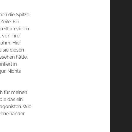
en die Spitze.
Zeile. Ein
eift an vielen
 von ihrer
nahm. Hier
 sie diesen
esehen hätte,
tiert in
gur. Nichts
ch für meinen
ble das ein
agonisten. Wie
ebeneinander