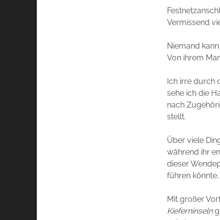
Festnetzanschl
Vermissend viel
Niemand kann 
Von ihrem Man
Ich irre durch
sehe ich die H
nach Zugehörig
stellt.
Über viele Din
während ihr en
dieser Wendepu
führen könnte,
Mit großer Vorf
Kieferninseln
g