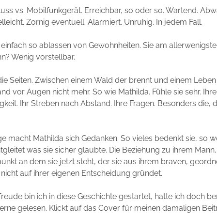
uss vs. Mobilfunkgerät. Erreichbar, so oder so. Wartend. Abw
leicht. Zornig eventuell. Alarmiert. Unruhig. In jedem Fall.
einfach so ablassen von Gewohnheiten. Sie am allerwenigst
n? Wenig vorstellbar.
 die Seiten. Zwischen einem Wald der brennt und einem Lebe
and vor Augen nicht mehr. So wie Mathilda. Fühle sie sehr. Ih
keit. Ihr Streben nach Abstand. Ihre Fragen. Besonders die, di
ge macht Mathilda sich Gedanken. So vieles bedenkt sie, so we
tgleitet was sie sicher glaubte. Die Beziehung zu ihrem Mann,
nkt an dem sie jetzt steht, der sie aus ihrem braven, geord
 nicht auf ihrer eigenen Entscheidung gründet.
reude bin ich in diese Geschichte gestartet, hatte ich doch be
erne gelesen. Klickt auf das Cover für meinen damaligen Beit