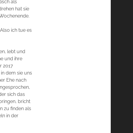
tisch als
rehen hat sie
es Wochenende.
Also ich tue es
n, lebt und
ne und ihre
r 2017
, in dem sie uns
ner Ehe nach
 angesprochen,
der sich das
ringen, bricht
 zu finden als
ln in der