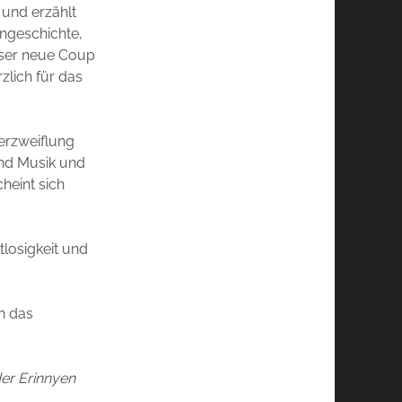
und erzählt
ngeschichte,
ieser neue Coup
zlich für das
Verzweiflung
und Musik und
heint sich
tlosigkeit und
en das
er Erinnyen