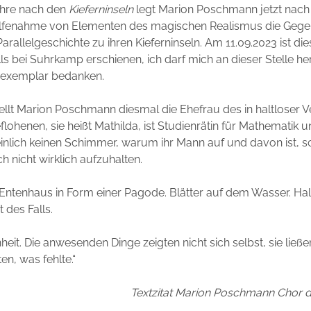
hre nach den
Kieferninseln
legt Marion Poschmann jetzt nach 
ilfenahme von Elementen des magischen Realismus die Gege
Parallelgeschichte zu ihren Kieferninseln. Am 11.09.2023 ist d
lls bei Suhrkamp erschienen, ich darf mich an dieser Stelle her
exemplar bedanken.
ellt Marion Poschmann diesmal die Ehefrau des in haltloser 
lohenen, sie heißt Mathilda, ist Studienrätin für Mathematik 
nlich keinen Schimmer, warum ihr Mann auf und davon ist, sc
h nicht wirklich aufzuhalten.
n Entenhaus in Form einer Pagode. Blätter auf dem Wasser. Hal
 des Falls.
eit. Die anwesenden Dinge zeigten nicht sich selbst, sie ließ
en, was fehlte.“
Textzitat Marion Poschmann Chor d