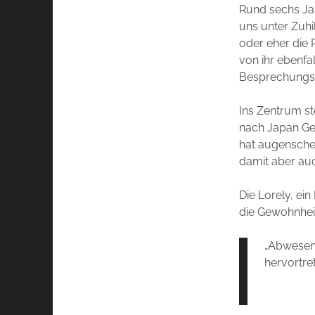
Rund sechs Ja
uns unter Zuh
oder eher die 
von ihr ebenfa
Besprechungs
Ins Zentrum st
nach Japan Gef
hat augenschei
damit aber auc
Die Lorely, ei
die Gewohnheit
„Abwesenh
hervortret