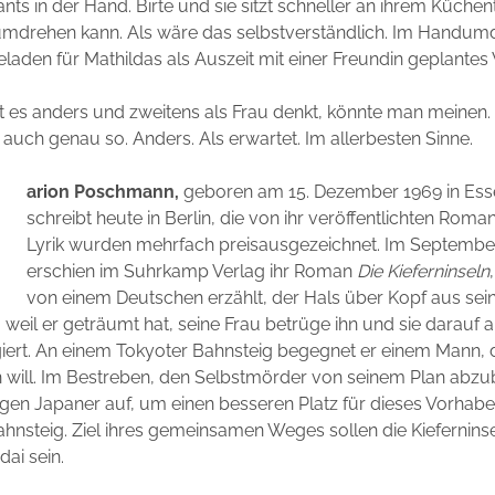
ants in der Hand. Birte und sie sitzt schneller an ihrem Küchen
umdrehen kann. Als wäre das selbstverständlich. Im Handumd
eladen für Mathildas als Auszeit mit einer Freundin geplant
es anders und zweitens als Frau denkt, könnte man meinen. 
uch genau so. Anders. Als erwartet. Im allerbesten Sinne.
M
arion Poschmann,
geboren am 15. Dezember 1969 in Esse
schreibt heute in Berlin, die von ihr veröffentlichten Roma
Lyrik wurden mehrfach preisausgezeichnet. Im Septembe
erschien im Suhrkamp Verlag ihr Roman
Die Kieferninseln
von einem Deutschen erzählt, der Hals über Kopf aus sei
, weil er geträumt hat, seine Frau betrüge ihn und sie darauf
iert. An einem Tokyoter Bahnsteig begegnet er einem Mann, 
will. Im Bestreben, den Selbstmörder von seinem Plan abzub
gen Japaner auf, um einen besseren Platz für dieses Vorhaben
hnsteig. Ziel ihres gemeinsamen Weges sollen die Kieferninse
ai sein.