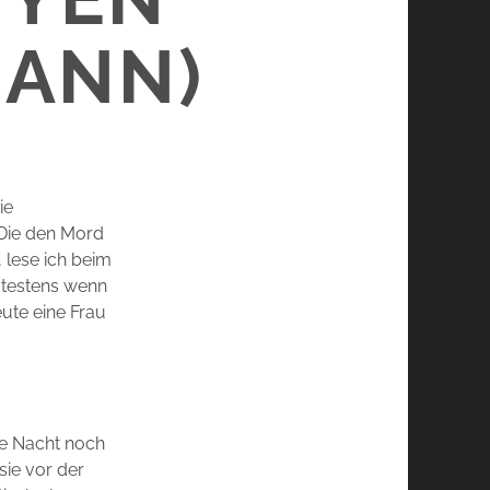
MANN)
ie
(Die den Mord
 lese ich beim
testens wenn
eute eine Frau
die Nacht noch
 sie vor der