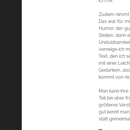
ich mir.
Zudem nimmt di
Das war für mi
Humor, der gut
Stellen, dann 
Unduldsamkeit,
verneige ich m
Text, den ich 
mit einer Leic
Gedanken, also 
kommt von nic
Man kann ihre 
Teil bin aber f
größeres Verst
gut kennt man 
statt gemeinsa