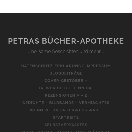
PETRAS BÜCHER-APOTHEKE
… heilsame Geschichten und mehr …
DATENSCHUTZ-ERKLÄRUNG/ IMPRESSUM
BLOGBEITRÄGE
COVER-GESTÖBER –
JA, WER BLOGT DENN DA?
REZENSIONEN A – Z
GEDICHTE – BILDBÄNDE – VERMISCHTES
WENN PETRA UNTERWEGS WAR …
STARTSEITE
SELBSTVERFASSTES