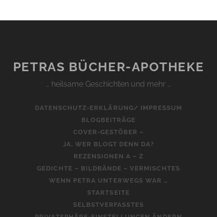
PETRAS BÜCHER-APOTHEKE
… heilsame Geschichten und mehr …
DATENSCHUTZ-ERKLÄRUNG/ IMPRESSUM
BLOGBEITRÄGE
COVER-GESTÖBER –
JA, WER BLOGT DENN DA?
REZENSIONEN A – Z
GEDICHTE – BILDBÄNDE – VERMISCHTES
WENN PETRA UNTERWEGS WAR …
STARTSEITE
SELBSTVERFASSTES
PRIVATSPHÄRE-EINSTELLUNGEN ÄNDERN