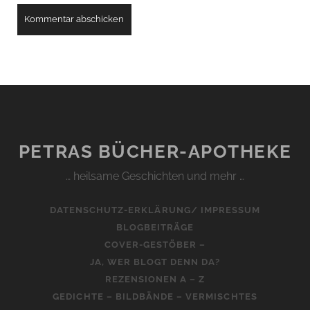
PETRAS BÜCHER-APOTHEKE
… heilsame Geschichten und mehr …
DATENSCHUTZ-ERKLÄRUNG/ IMPRESSUM
BLOGBEITRÄGE
COVER-GESTÖBER –
JA, WER BLOGT DENN DA?
REZENSIONEN A – Z
GEDICHTE – BILDBÄNDE – VERMISCHTES