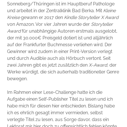
Sonneberg/Thüringen ist im Hauptberuf Pathologe
und arbeitet in der Zentralklinik Bad Berka. Mit
Kleine
Kreise
gewann er 2017 den
Kindle Storyteller X Award
von Amazon. Vor vier Jahren wurde der
Storyteller
Award
für unabhängige Autoren erstmals ausgelobt,
der mit 30.000€ Preisgeld dotiert ist und alljährlich
auf der Frankfurter Buchmesse verliehen wird. Der
Gewinner wird zudem in einer Print-Version verlegt
und durch Audible auch als Hörbuch vertont. Seit
zwei Jahren gibt es jetzt zusätzlich den
X-Award,
der
Werke würdigt, die sich außerhalb traditioneller Genre
bewegen.
Im Rahmen einer Lese-Challenge hatte ich die
Aufgabe einen Self-Publisher Titel zu lesen und ich
habe mich für diesen hier entschieden. Bislang habe
ich es ehrlich gesagt immer vermieden, selbst
verlegte Titel zu lesen, aus Sorge davor, dass ein
Lektorat mir hier doch zu offensichtlich fehlen könnte.