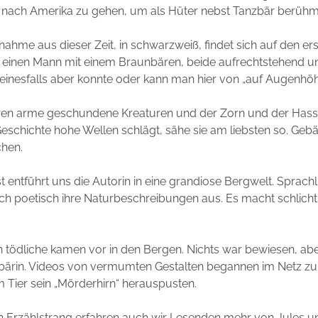
m nach Amerika zu gehen, um als Hüter nebst Tanzbär berühm
nahme aus dieser Zeit, in schwarzweiß, findet sich auf den er
t einen Mann mit einem Braunbären, beide aufrechtstehend u
einesfalls aber konnte oder kann man hier von „auf Augenhö
en arme geschundene Kreaturen und der Zorn und der Hass 
schichte hohe Wellen schlägt, sähe sie am liebsten so. Gebän
chen.
st entführt uns die Autorin in eine grandiose Bergwelt. Sprachl
lich poetisch ihre Naturbeschreibungen aus. Es macht schlich
h tödliche kamen vor in den Bergen. Nichts war bewiesen, ab
rbärin. Videos von vermumten Gestalten begannen im Netz zu
Tier sein „Mörderhirn“ herauspusten.
en Erzählstrang erfahren auch wir Lesenden mehr von Jules un