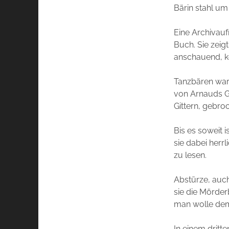
Bärin stahl u
Eine Archivauf
Buch. Sie zeig
anschauend, k
Tanzbären war
von Arnauds Ge
Gittern, gebro
Bis es soweit i
sie dabei herr
zu lesen.
Abstürze, auc
sie die Mörde
man wolle dem 
In einem dritt