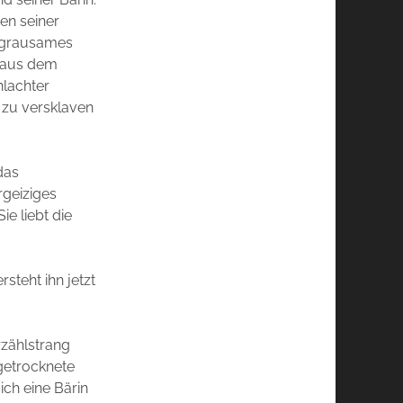
gen seiner
n grausames
s aus dem
hlachter
n zu versklaven
das
rgeiziges
e liebt die
steht ihn jetzt
rzählstrang
getrocknete
ch eine Bärin