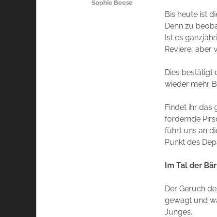
Sophie Beese
Bis heute ist d
Denn zu beobac
Ist es ganzjäh
Reviere, aber 
Dies bestätigt 
wieder mehr B
Findet ihr das
fordernde Pirs
führt uns an d
Punkt des Depa
Im Tal der Bä
Der Geruch des 
gewagt und war 
Junges.