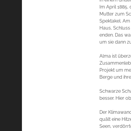
Im April 1885, 
Mutter zum Sch
Spektakel. Am 
Haus, Schluss 
enden. Das war
um sie dann zu
Alma ist über
Zusammenleben
Projekt um meh
Berge und ihre
Schwarze Schaf
besser. Hier ob
Der Klimawande
quält eine Hit
Seen, verdörr