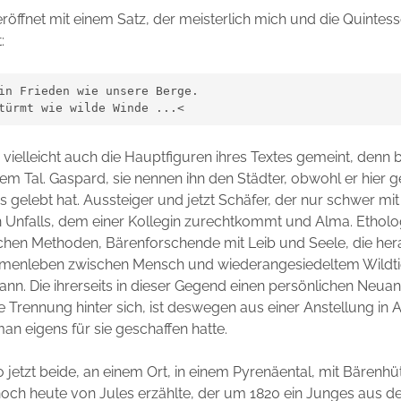
röffnet mit einem Satz, der meisterlich mich und die Quintess
:
in Frieden wie unsere Berge.
türmt wie wilde Winde ...<
d vielleicht auch die Hauptfiguren ihres Textes gemeint, denn 
em Tal. Gaspard, sie nennen ihn den Städter, obwohl er hier ge
ris gelebt hat. Aussteiger und jetzt Schäfer, der nur schwer mi
n Unfalls, dem einer Kollegin zurechtkommt und Alma. Etholo
chen Methoden, Bärenforschende mit Leib und Seele, die hera
menleben zwischen Mensch und wiederangesiedeltem Wildti
kann. Die ihrerseits in dieser Gegend einen persönlichen Neu
ine Trennung hinter sich, ist deswegen aus einer Anstellung in 
man eigens für sie geschaffen hatte.
o jetzt beide, an einem Ort, in einem Pyrenäental, mit Bärenhüt
ch heute von Jules erzählte, der um 1820 ein Junges aus de