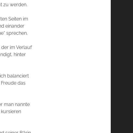
t zu werden.
sten Seiten im
nd einander
he“ sprechen.
der im Verlauf
digt, hinter
ich balanciert
t Freude das
er man nannte
 kursieren
d seiner Bärin.