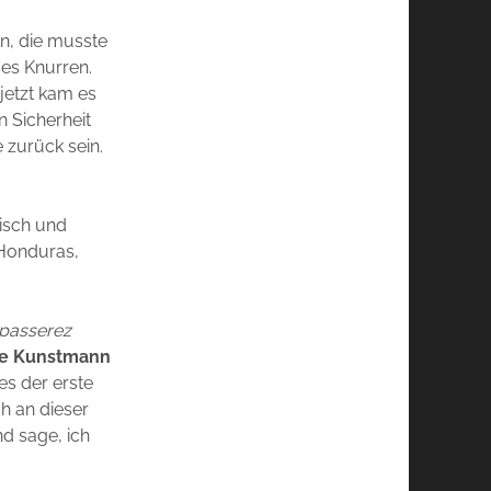
n, die musste
ses Knurren.
 jetzt kam es
n Sicherheit
 zurück sein.
sisch und
 Honduras,
 passerez
je Kunstmann
es der erste
h an dieser
d sage, ich