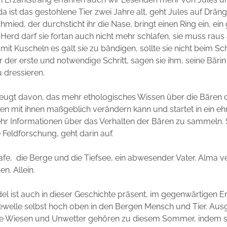
da ist das gestohlene Tier zwei Jahre alt, geht Jules auf Drän
mied, der durchsticht ihr die Nase, bringt einen Ring ein, ei
Herd darf sie fortan auch nicht mehr schlafen, sie muss rau
mit Kuscheln es galt sie zu bändigen, sollte sie nicht beim Sc
 der erste und notwendige Schritt, sagen sie ihm, seine Bäri
 dressieren.
zeugt davon, das mehr ethologisches Wissen über die Bären 
 mit ihnen maßgeblich verändern kann und startet in ein eh
r Informationen über das Verhalten der Bären zu sammeln. Si
 Feldforschung, geht darin auf.
e, die Berge und die Tiefsee, ein abwesender Vater. Alma ver
en. Allein.
l ist auch in dieser Geschichte präsent, im gegenwärtigen E
zewelle selbst hoch oben in den Bergen Mensch und Tier. Aus
te Wiesen und Unwetter gehören zu diesem Sommer, indem si