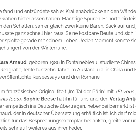
ze fand und entzündete sah er Krallenabdrücke an den Wände
 Graben hinterlassen haben. Mächtige Spuren. Er hörte ein lei
in den Schatten, sah er gleich zwei kleine Bären. Sack auf und
musste ganz schnell hier raus. Seine kostbare Beute und sich i
er spielte gerade mit seinem Leben. Jeden Moment konnte sie
gehungert von der Winterruhe.
lara Arnaud
, geboren 1986 in Fontainebleau, studierte Chine
Geografie, lebte fünfzehn Jahre im Ausland u.a. in China und
veröffentlichte Reiseessays und drei Romane.
Im französischen Original titelt „Im Tal der Bärin“ mit
<Et vous
ts fous>.
Sophie Beese
hat ihn für uns und den
Verlag Ant
r empatisch ins Deutsche übertragen, nebenbei bemerkt ist 
ud, der in deutscher Übersetzung erhältlich ist. Ich darf mic
rzlich für das Besprechungsexemplar bedanken, greife vor un
its sehr auf weiteres aus ihrer Feder.