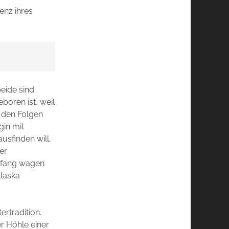
enz ihres
beide sind
boren ist, weil
t den Folgen
gin mit
usfinden will,
er
anfang wagen
Alaska
ertradition.
r Höhle einer