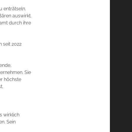
u enträtseln.
Bären auswirkt.
amt durch ihre
n seit 2022
hende,
nternehmen. Sie
er höchste
t.
s wirklich
en. Sein