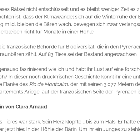
ieses Rätsel nicht entschlüsselt und es bleibt weniger Zeit es z
hten ist, dass der Klimawandel sich auf die Winterruhe der 
rig mild, bleiben die Bären wach, bewegen sich zwar verlangs
verbleiben nicht für Monate in einer Höhle.
die französische Behörde für Biodiversität, die in den Pyrenäe
raunbären zählt. Auf 83 Tiere sei der Bestand angewachsen.
 genauso faszinierend wie ich und habt ihr Lust auf eine forsc
ch? In dieser noch druckfrischen Geschichte könnt ihr eine u
ie Flanke des
Pic de Montcalm
, der mit seinen 3.077 Metern d
rtements Ariege, auf der französischen Seite der Pyrenäen is
rin von Clara Arnaud
Tieres war stark. Sein Herz klopfte … bis zum Hals. Er hatte e
jetzt hier. In der Höhle der Bärin. Um ihr ein Junges zu stehl