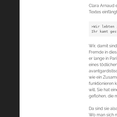
Clara Arnaud e
Textes einfängt
>Wir lebten 
Ihr kamt ges
Wir, damit sin
Fremde in dies
er lange in Pa
eines tödliche
avantgardistis
wie ein Zusam
funktionieren 
will. Sie hat e
geflohen, die 
Da sind sie als
Wo man sich no