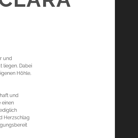
er und
t liegen. Dabei
eigenen Höhle,
haft und
e einen
ediglich
nd Herzschlag
igungsbereit