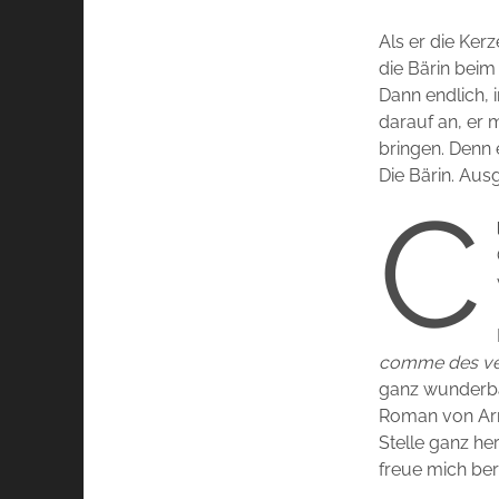
Als er die Ker
die Bärin beim
Dann endlich, 
darauf an, er 
bringen. Denn 
Die Bärin. Aus
C
comme des ven
ganz wunderba
Roman von Arna
Stelle ganz he
freue mich bere