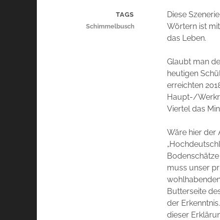
Diese Szenerie
TAGS
Wörtern ist m
Schimmelbusch
das Leben.
Glaubt man der
heutigen Schül
erreichten 201
Haupt-/Werkrea
Viertel das Mi
Wäre hier der 
„Hochdeutschla
Bodenschätze 
muss unser pri
wohlhabenden E
Butterseite de
der Erkenntnis
dieser Erkläru