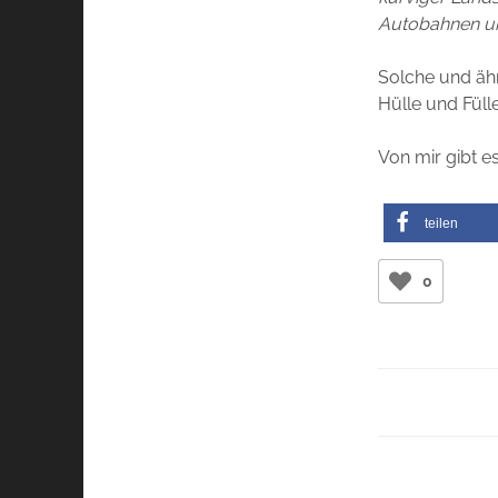
Autobahnen un
Solche und ähn
Hülle und Fülle
Von mir gibt e
teilen
0