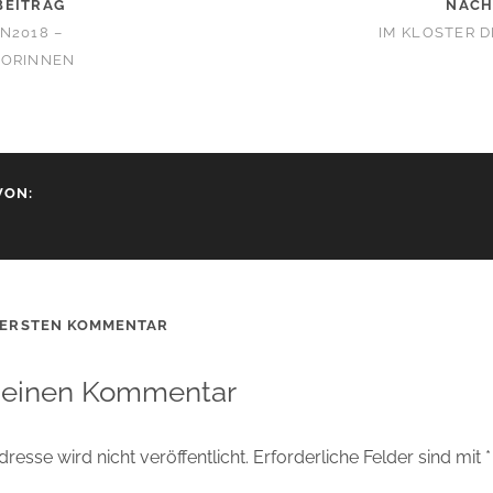
BEITRAG
NÄCH
N2018 –
IM KLOSTER 
TORINNEN
VON:
 ERSTEN KOMMENTAR
 einen Kommentar
resse wird nicht veröffentlicht.
Erforderliche Felder sind mit
*