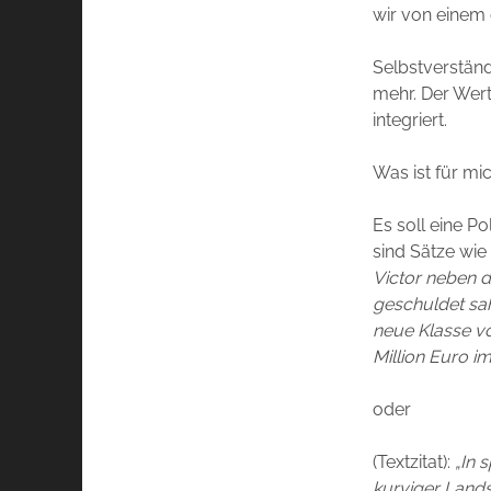
wir von einem 
Selbstverständ
mehr. Der Wert
integriert.
Was ist für m
Es soll eine P
sind Sätze wie 
Victor neben d
geschuldet sah,
neue Klasse vo
Million Euro i
oder
(Textzitat):
„In 
kurviger Land