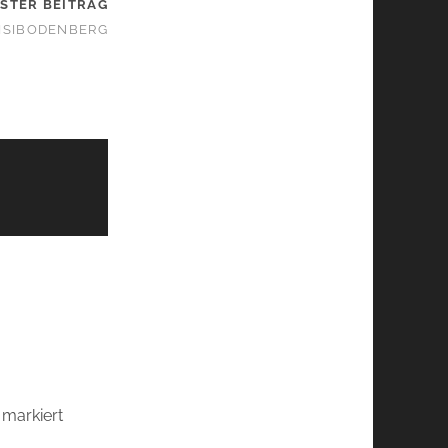
STER BEITRAG
DISIBODENBERG
markiert