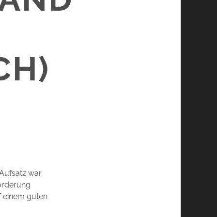
CH)
 Aufsatz war
forderung
f einem guten