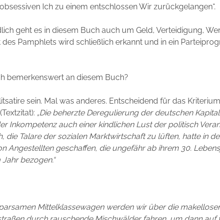
obsessiven Ich zu einem entschlossen Wir zurückgelangen“.
lich geht es in diesem Buch auch um Geld, Verteidigung, Wer
 des Pamphlets wird schließlich erkannt und in ein Parteipr
ich bemerkenswert an diesem Buch?
olitsatire sein. Mal was anderes. Entscheidend für das Kriteri
(Textzitat):
„Die beherzte Deregulierung der deutschen Kapital
er Inkompetenz auch einer kindlichen Lust der politisch Vera
 die Talare der sozialen Marktwirtschaft zu lüften, hatte in de
n Angestellten geschaffen, die ungefähr ab ihrem 30. Lebens
m Jahr bezogen.“
sparsamen Mittelklassewagen werden wir über die makellose
straßen durch rauschende Mischwälder fahren, um dann auf 