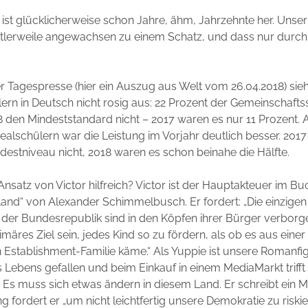
 ist glücklicherweise schon Jahre, ähm, Jahrzehnte her. Unser
ittlerweile angewachsen zu einem Schatz, und dass nur durc
 Tagespresse (hier ein Auszug aus Welt vom 26.04.2018) sieh
ern in Deutsch nicht rosig aus: 22 Prozent der Gemeinschafts
8 den Mindeststandard nicht – 2017 waren es nur 11 Prozent. 
lschülern war die Leistung im Vorjahr deutlich besser. 2017 
ndestniveau nicht, 2018 waren es schon beinahe die Hälfte.
Ansatz von Victor hilfreich? Victor ist der Hauptakteuer im Bu
nd“ von Alexander Schimmelbusch. Er fordert: „Die einzigen
der Bundesrepublik sind in den Köpfen ihrer Bürger verborg
märes Ziel sein, jedes Kind so zu fördern, als ob es aus einer
stablishment-Familie käme.“ Als Yuppie ist unsere Romanfig
s Lebens gefallen und beim Einkauf in einem MediaMarkt trifft
. Es muss sich etwas ändern in diesem Land. Er schreibt ein Ma
ng fordert er „um nicht leichtfertig unsere Demokratie zu risk