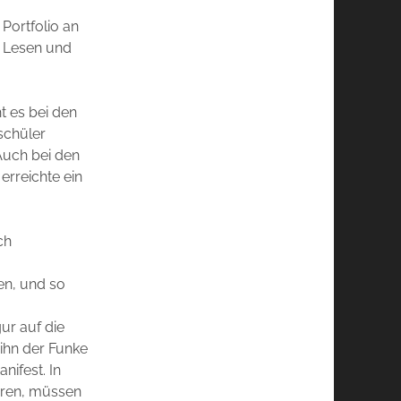
 Portfolio an
h Lesen und
t es bei den
schüler
Auch bei den
erreichte ein
ch
en, und so
ur auf die
 ihn der Funke
nifest. In
ieren, müssen