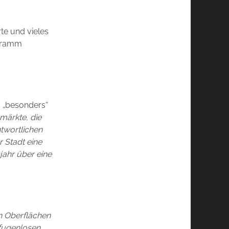
te und vieles
ogramm
um „besonders“
märkte, die
ntwortlichen
r Stadt eine
jahr über eine
n Oberflächen
fugenlosen