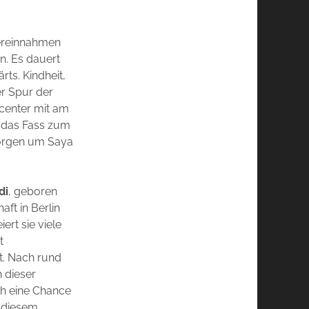
vereinnahmen
n. Es dauert
rts. Kindheit,
er Spur der
bcenter mit am
r das Fass zum
Sorgen um Saya
di
, geboren
ft in Berlin
ert sie viele
t
t. Nach rund
 dieser
h eine Chance
n diesem