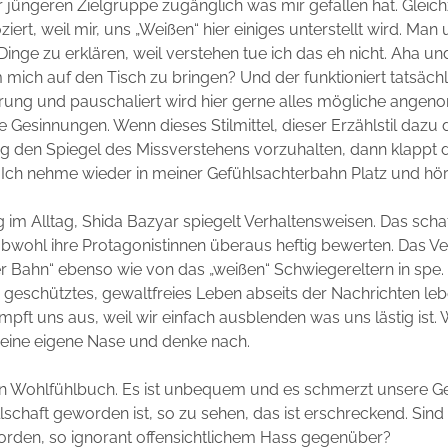
r jüngeren Zielgruppe zugänglich was mir gefallen hat. Gleichz
iert, weil mir, uns „Weißen“ hier einiges unterstellt wird. Man 
 Dinge zu erklären, weil verstehen tue ich das eh nicht. Aha u
m mich auf den Tisch zu bringen? Und der funktioniert tatsächl
rung und pauschaliert wird hier gerne alles mögliche ange
he Gesinnungen. Wenn dieses Stilmittel, dieser Erzählstil dazu 
ig den Spiegel des Missverstehens vorzuhalten, dann klappt 
Ich nehme wieder in meiner Gefühlsachterbahn Platz und hör
g im Alltag, Shida Bazyar spiegelt Verhaltensweisen. Das schaf
obwohl ihre Protagonistinnen überaus heftig bewerten. Das V
r Bahn“ ebenso wie von das „weißen“ Schwiegereltern in spe. 
in geschütztes, gewaltfreies Leben abseits der Nachrichten leb
impft uns aus, weil wir einfach ausblenden was uns lästig ist.
meine eigene Nase und denke nach.
kein Wohlfühlbuch. Es ist unbequem und es schmerzt unsere Ge
lschaft geworden ist, so zu sehen, das ist erschreckend. Sind 
orden, so ignorant offensichtlichem Hass gegenüber?