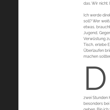
das. Wir nicht.
Ich werde dire
soll? Wer weiß
etwas, braucht 
Jugend, Gegenw
Verwüstung zu 
Tisch, erlebe 
Überlaufen bri
machen sollte
D
zwei Stunden H
besonders bei
geben. Bin ic