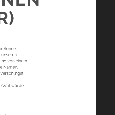
R)
er Sonne,
r unseren
 und von einem
hne Namen.
 verschlingst
ne Wut würde