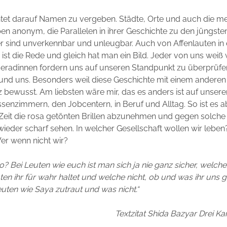
tet darauf Namen zu vergeben. Städte, Orte und auch die me
en anonym, die Parallelen in ihrer Geschichte zu den jüngst
r sind unverkennbar und unleugbar. Auch von Affenlauten in
 ist die Rede und gleich hat man ein Bild. Jeder von uns weiß 
eradinnen fordern uns auf unseren Standpunkt zu überprüfen
nd uns. Besonders weil diese Geschichte mit einem anderen B
ganz bewusst. Am liebsten wäre mir, das es anders ist auf unser
ssenzimmern, den Jobcentern, in Beruf und Alltag. So ist es ab
 Zeit die rosa getönten Brillen abzunehmen und gegen solche
wieder scharf sehen. In welcher Gesellschaft wollen wir lebe
er wenn nicht wir?
so? Bei Leuten wie euch ist man sich ja nie ganz sicher, welche
ten ihr für wahr haltet und welche nicht, ob und was ihr uns 
euten wie Saya zutraut und was nicht.“
Textzitat Shida Bazyar Drei K