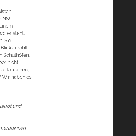
isten
en NSU
 einem
wo er steht,
. Sie
lick erzählt.
en Schulhöfen,
er nicht.
 zu tauschen,
n? Wir haben es
glaubt und
ameradinnen