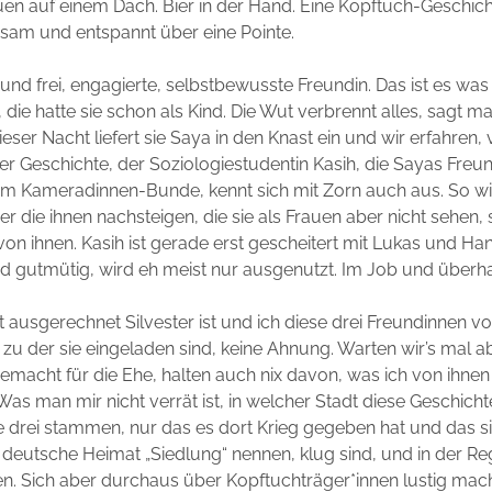
uen auf einem Dach. Bier in der Hand. Eine Kopftuch-Geschicht
sam und entspannt über eine Pointe.
nd frei, engagierte, selbstbewusste Freundin. Das ist es was s
 die hatte sie schon als Kind. Die Wut verbrennt alles, sagt ma
dieser Nacht liefert sie Saya in den Knast ein und wir erfahren,
ser Geschichte, der Soziologiestudentin Kasih, die Sayas Freun
e im Kameradinnen-Bunde, kennt sich mit Zorn auch aus. So wie
r die ihnen nachsteigen, die sie als Frauen aber nicht sehen, 
von ihnen. Kasih ist gerade erst gescheitert mit Lukas und Han
d gutmütig, wird eh meist nur ausgenutzt. Im Job und überh
 ausgerechnet Silvester ist und ich diese drei Freundinnen vo
 zu der sie eingeladen sind, keine Ahnung. Warten wir’s mal ab.
 gemacht für die Ehe, halten auch nix davon, was ich von ihnen
Was man mir nicht verrät ist, in welcher Stadt diese Geschicht
e drei stammen, nur das es dort Krieg gegeben hat und das si
e deutsche Heimat „Siedlung“ nennen, klug sind, und in der Re
n. Sich aber durchaus über Kopftuchträger*innen lustig mach