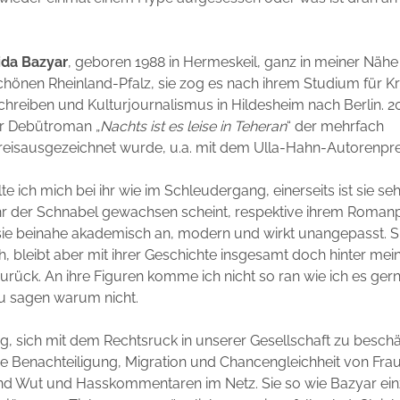
ida Bazyar
, geboren 1988 in Hermeskeil, ganz in meiner Nähe
chönen Rheinland-Pfalz, sie zog es nach ihrem Studium für Kr
chreiben und Kulturjournalismus in Hildesheim nach Berlin. 2
hr Debütroman „
Nachts ist es leise in Teheran
“ der mehrfach
reisausgezeichnet wurde, u.a. mit dem Ulla-Hahn-Autorenpre
te ich mich bei ihr wie im Schleudergang, einerseits ist sie se
 ihr der Schnabel gewachsen scheint, respektive ihrem Roman
ie beinahe akademisch an, modern und wirkt unangepasst. Sie
 bleibt aber mit ihrer Geschichte insgesamt doch hinter me
rück. An ihre Figuren komme ich nicht so ran wie ich es ger
au sagen warum nicht.
htig, sich mit dem Rechtsruck in unserer Gesellschaft zu besch
 Benachteiligung, Migration und Chancengleichheit von Frau
nd Wut und Hasskommentaren im Netz. Sie so wie Bazyar ei