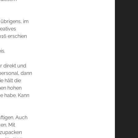
 übrigens, im
eatives
016 erschien
is.
hr direkt und
personal, dann
 hält die
inen hohen
ne habe. Kann
äftigen. Auch
en. Mit
nzupacken