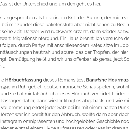
 Das ist der Unterschied und um den geht es hier.
kt angesprochen als Leserin, ein Kniff der Autorin, der mich 
, bei mir zündet diese Raketenstufe aber nicht schon zu Begin
seine Zeit. Derweil wird rückwärts erzählt, dann wieder seitwä
art. Migrationshintergund. Ein Haus brennt. Ich versuche d
folgen, durch Partys mit anschließendem Kater, sitze im Jo
Enttäuschungen hautnah und spüre, das der Tropfen, der hie
ngt, Demütigung heißt und wir uns offenbar ab genau jetzt 
n …
ie
Hörbuchfassung
dieses Romans liest
Banafshe Hourmaz
1990 im Ruhrgebiet, deutsch-iranische Schauspielerin, wohnha
und sie hat mir tatsächlich dieses Hörbuch verleidet. Leider lei
Passagen daher, dann wieder klingt es abgehackt und wie mi
Vollbremsung endet jeder Satz bei ihr mit einem harten Punk
örzeit war ich bereit für den Abbruch, wollte dann aber doch
 Instagram omnipräsenten und hochgelobten Geschichte noc
h wieder einmal einem Hype aufgesessen oder was ist dran a