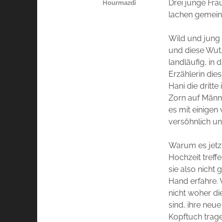
Drei junge Fra
Hourmazdi
lachen gemein
Wild und jung u
und diese Wut,
landläufig, in 
Erzählerin die
Hani die dritt
Zorn auf Männe
es mit einigen 
versöhnlich un
Warum es jetzt
Hochzeit treffe
sie also nicht
Hand erfahre. 
nicht woher di
sind, ihre neu
Kopftuch trage