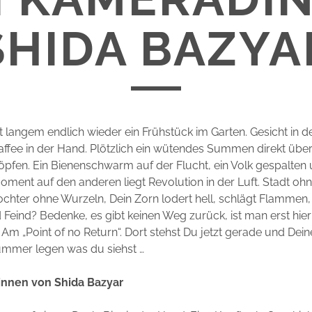
SHIDA BAZYA
it langem endlich wieder ein Frühstück im Garten. Gesicht in d
affee in der Hand. Plötzlich ein wütendes Summen direkt übe
öpfen. Ein Bienenschwarm auf der Flucht, ein Volk gespalten
oment auf den anderen liegt Revolution in der Luft. Stadt o
ochter ohne Wurzeln, Dein Zorn lodert hell, schlägt Flammen,
Feind? Bedenke, es gibt keinen Weg zurück, ist man erst hier
m „Point of no Return“. Dort stehst Du jetzt gerade und Dei
ümmer legen was du siehst …
innen von Shida Bazyar