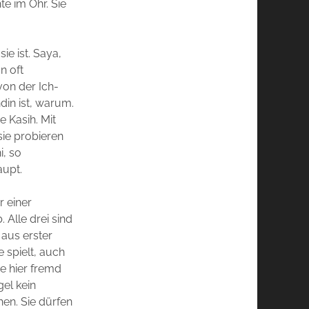
e im Ohr. Sie
ie ist. Saya,
n oft
 von der Ich-
din ist, warum.
 Kasih. Mit
sie probieren
i, so
aupt.
r einer
 Alle drei sind
 aus erster
e spielt, auch
e hier fremd
gel kein
en. Sie dürfen