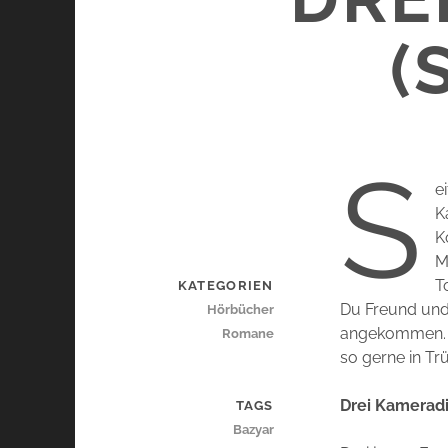
(
S
e
K
K
M
T
KATEGORIEN
Du Freund und 
Hörbücher
angekommen. A
Romane
so gerne in Tr
Drei Kamerad
TAGS
Bazyar