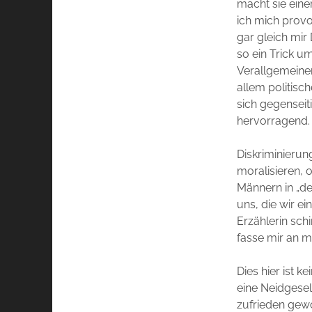
macht sie eine
ich mich provoz
gar gleich mir
so ein Trick u
Verallgemeine
allem politisc
sich gegenseit
hervorragend. 
Diskriminierun
moralisieren, 
Männern in „de
uns, die wir e
Erzählerin sch
fasse mir an 
Dies hier ist 
eine Neidgesel
zufrieden gew