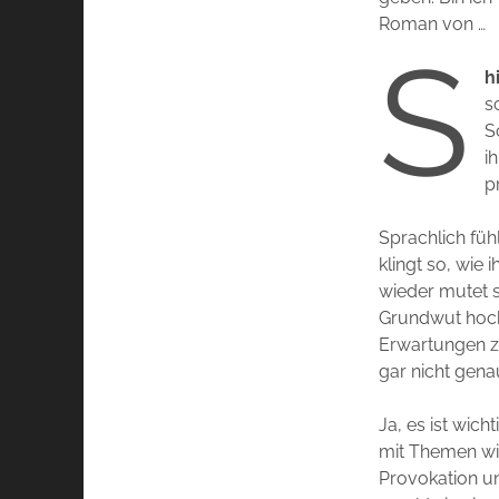
Roman von …
S
h
s
S
i
p
Sprachlich fühl
klingt so, wie
wieder mutet s
Grundwut hoch,
Erwartungen zu
gar nicht gen
Ja, es ist wic
mit Themen wie
Provokation u