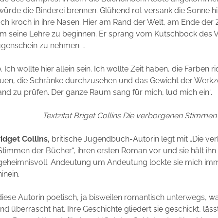
 würde die Binderei brennen. Glühend rot versank die Sonne hint
h kroch in ihre Nasen. Hier am Rand der Welt, am Ende der Ze
um seine Lehre zu beginnen. Er sprang vom Kutschbock des V
Augenschein zu nehmen …
. Ich wollte hier allein sein. Ich wollte Zeit haben, die Farben ri
uen, die Schränke durchzusehen und das Gewicht der Werkz
nd zu prüfen. Der ganze Raum sang für mich, lud mich ein“.
Textzitat Briget Collins Die verborgenen Stimme
ridget Collins,
britische Jugendbuch-Autorin legt mit „Die v
Stimmen der Bücher“, ihren ersten Roman vor und sie hält ihn
geheimnisvoll. Andeutung um Andeutung lockte sie mich imme
hinein.
 diese Autorin poetisch, ja bisweilen romantisch unterwegs, w
d überrascht hat. Ihre Geschichte gliedert sie geschickt, läss