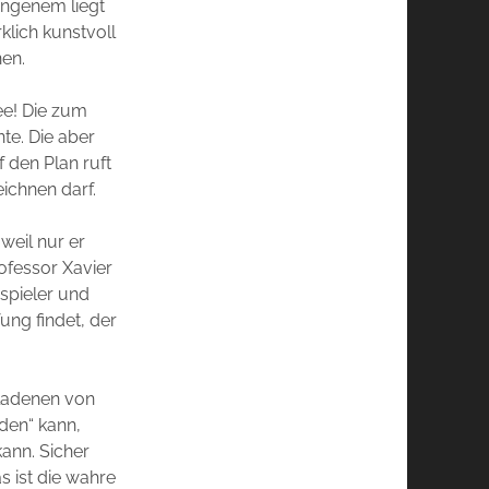
angenem liegt
klich kunstvoll
nen.
ee! Die zum
te. Die aber
 den Plan ruft
ichnen darf.
weil nur er
ofessor Xavier
spieler und
ung findet, der
eladenen von
den“ kann,
ann. Sicher
 ist die wahre