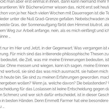
eckt man aber erst einmal in ihnen, dann kann niemand mehr f
arantieren. Wir Bücherwürmer wissen das, nicht erst seit heu
chon von je her. Nach vielen Wochen mit Dauerregen ist die T
ieder unter die Null Grad-Grenze gefallen. Nebelschwaden z
eeiste Gras, der Sonnenaufgang färbt den Himmel blutrot, als
m Weg zur Arbeit anfange, nein, als es mich einfängt und ich
inne …
ert nur im Hier und Jetzt, in der Gegenwart. Was vergangen ist ex
rung. Für mich sind das irritierende philosophische Thesen z
ir bedeutet, die Zeit, was mir meine Erinnerungen bedeuten, is
klar. Ohne messen und wiegen, kann ich sagen, meine Erinner
d wertvoll, sie sind das was mich ausmacht, sie haben mich
ch heute bin. Sie sind zu meinen Erfahrungen geworden, mac
 hergeben wollen? Wenn ja, welche davon? Die belastenden?
scheidung für das Loslassen ist keine Entscheidung gegen da
 Schmerz und wer sich dafür entscheidet, ist in dieser Gesch
 in besten Händen. Denn Emmett Farmer hat eine besondere
u …