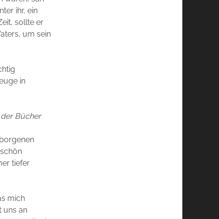
er ihr, ein
it, sollte er
aters, um sein
chtig
euge in
n der Bücher
erborgenen
 schön
r tiefer
as mich
t uns an