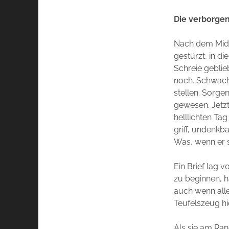
Die verborgen
Nach dem Mid
gestürzt, in d
Schreie geblie
noch. Schwach
stellen. Sorge
gewesen. Jetzt
helllichten Ta
griff, undenkb
Was, wenn er s
Ein Brief lag 
zu beginnen, h
auch wenn alle
Teufelszeug hie
Als sie am Ra