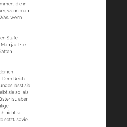
immen, die in
aber, wenn man
? Was, wenn
hen Stufe
Man jagt sie
Ratten
der ich
lt. Dem Reich
undes lässt sie
bt sie so, als
ster ist, aber
htige
h nicht so
e setzt, soviel