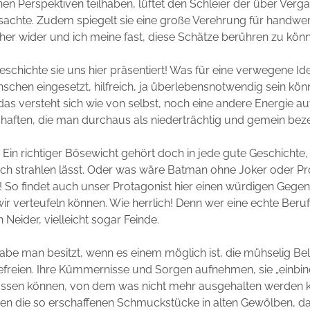
hen Perspektiven teilhaben, lüftet den Schleier der über Verg
sachte. Zudem spiegelt sie eine große Verehrung für handwer
her wider und ich meine fast, diese Schätze berühren zu kön
eschichte sie uns hier präsentiert! Was für eine verwegene Id
chen eingesetzt, hilfreich, ja überlebensnotwendig sein könn
as versteht sich wie von selbst, noch eine andere Energie auf
aften, die man durchaus als niederträchtig und gemein beze
 Ein richtiger Bösewicht gehört doch in jede gute Geschichte, 
ich strahlen lässt. Oder was wäre Batman ohne Joker oder Pr
So findet auch unser Protagonist hier einen würdigen Gegen
wir verteufeln können. Wie herrlich! Denn wer eine echte Beruf
h Neider, vielleicht sogar Feinde.
abe man besitzt, wenn es einem möglich ist, die mühselig B
befreien. Ihre Kümmernisse und Sorgen aufnehmen, sie „einbin
lassen können, von dem was nicht mehr ausgehalten werden k
n die so erschaffenen Schmuckstücke in alten Gewölben, das