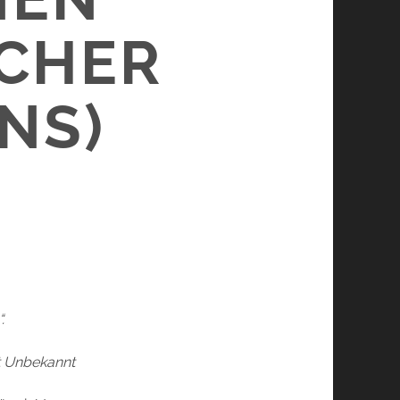
ÜCHER
NS)
.
t Unbekannt