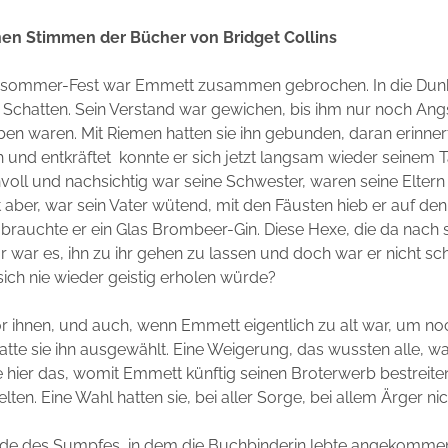
en Stimmen der Bücher von Bridget Collins
sommer-Fest war Emmett zusammen gebrochen. In die Dunk
ie Schatten. Sein Verstand war gewichen, bis ihm nur noch An
ben waren. Mit Riemen hatten sie ihn gebunden, daran erinnert
 und entkräftet konnte er sich jetzt langsam wieder seinem
nvoll und nachsichtig war seine Schwester, waren seine Eltern
 aber, war sein Vater wütend, mit den Fäusten hieb er auf den
g brauchte er ein Glas Brombeer-Gin. Diese Hexe, die da nac
ar war es, ihn zu ihr gehen zu lassen und doch war er nicht sc
ich nie wieder geistig erholen würde?
vor ihnen, und auch, wenn Emmett eigentlich zu alt war, um no
atte sie ihn ausgewählt. Eine Weigerung, das wussten alle, w
 hier das, womit Emmett künftig seinen Broterwerb bestreiten
lten. Eine Wahl hatten sie, bei aller Sorge, bei allem Ärger nic
nde des Sumpfes, in dem die Buchbinderin lebte angekomme