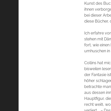
Kunst des Buch
ihnen verborg
bei dieser Arb
diese Bücher, 
Ich erfahre vo
stehen mit Däm
fort, wie eine
umhuschen in k
Collins hat mic
bisweilen lese
der Fantasie i
höher schlagen
betrachte man 
aus dessen inne
Hauptfigur, di
recht weiß, wo 
verliert … – Da