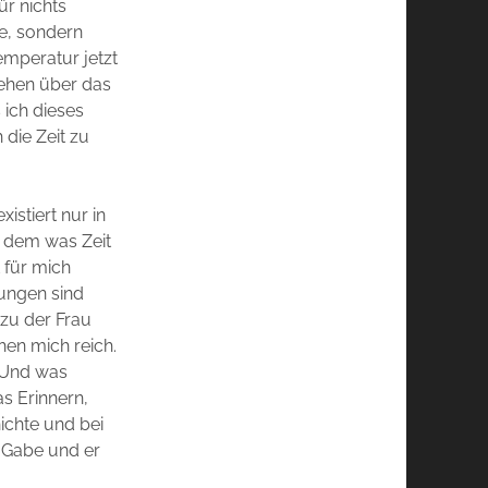
ür nichts
te, sondern
emperatur jetzt
iehen über das
 ich dieses
 die Zeit zu
istiert nur in
u dem was Zeit
t für mich
ungen sind
 zu der Frau
hen mich reich.
 Und was
s Erinnern,
ichte und bei
 Gabe und er