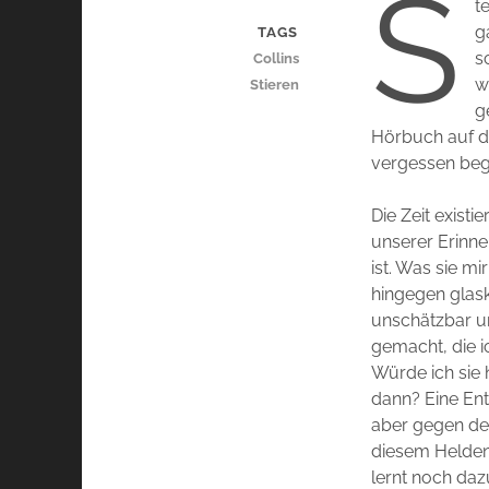
S
t
g
TAGS
s
Collins
w
Stieren
g
Hörbuch auf de
vergessen beg
Die Zeit existi
unserer Erinne
ist. Was sie m
hingegen glas
unschätzbar un
gemacht, die i
Würde ich sie
dann? Eine Ent
aber gegen den
diesem Helden
lernt noch daz