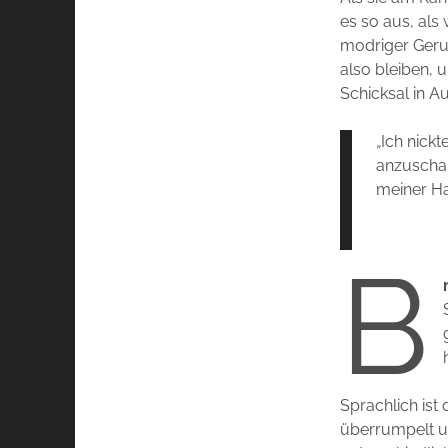
es so aus, als
modriger Geruc
also bleiben, 
Schicksal in 
„
Ich nickte
anzuscha
meiner Ha
B
Sprachlich ist
überrumpelt un