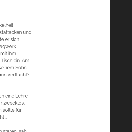
elheit
gstattacken und
e er sich
 Tagwerk
 mit ihm
 Tisch ein. Am
h seinem Sohn
hon verflucht?
ch eine Lehre
ar zwecklos,
 sollte für
ht …
n waren, sah