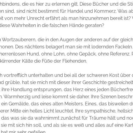
bindens, die es hier zu erlernen gilt. Diese Bücher und die St
en sind, sind nicht bestimmt für Handel und Kommerz. Was 
eit von mehr Unrecht erfährt als man hinzunehmen bereit ist
diese Wahrheiten in die falschen Hände geraten?
n Wortzauberern, die in den Augen der anderen auf der gleic
onen. Des nächtens belagert man sie mit lodernden Fackeln. 
n herrenlosen Hund, ohne Lohn, ohne Gepäck, ohne Referenz. 
lirrender Kälte die Füße der Fliehenden.
h vortrefflich unterhalten und bei all der schweren Kost über 
nd grüble, hat sie mich mit dieser ihrer Geschichte gestreiche
st ihre Handlung entsprungen, das Herz eines jeden Bücherfre
. Warmherzig und leise kommt sie daher. Ihre Szenen beschrei
ein Gemälde, das eines alten Meisters. Eines, das bisweilen dü
rer Mitte ein helles Licht leuchtet. Ihre sympathische, hellsic
e das was sie da wahrnimmt zunächst für Träume hält und noc
sie mit sich hin soll, und als sie es weiß und alles auf eine Kart
s hat mir sehr gefallen.