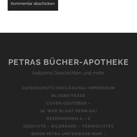
PETRAS BÜCHER-APOTHEKE
… heilsame Geschichten und mehr …
DATENSCHUTZ-ERKLÄRUNG/ IMPRESSUM
BLOGBEITRÄGE
COVER-GESTÖBER –
JA, WER BLOGT DENN DA?
REZENSIONEN A – Z
GEDICHTE – BILDBÄNDE – VERMISCHTES
WENN PETRA UNTERWEGS WAR …