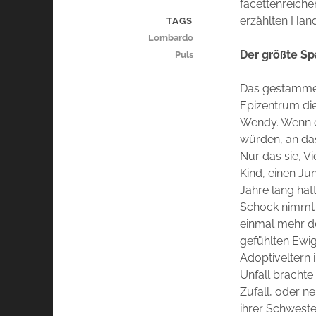
facettenreiche
erzählten Hand
TAGS
Lombardo
Der größte Sp
Puls
Das gestammelt
Epizentrum die
Wendy. Wenn es
würden, an das 
Nur das sie, V
Kind, einen Ju
Jahre lang hat
Schock nimmt 
einmal mehr de
gefühlten Ewig
Adoptiveltern 
Unfall brachte
Zufall, oder n
ihrer Schweste