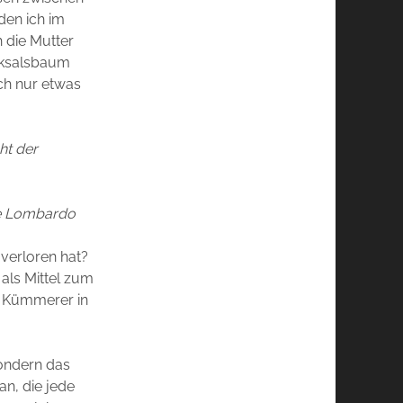
den ich im
h die Mutter
cksalsbaum
uch nur etwas
ht der
ire Lombardo
 verloren hat?
 als Mittel zum
ie Kümmerer in
sondern das
an, die jede