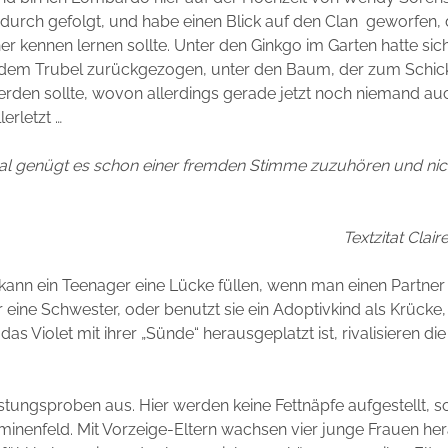
durch gefolgt, und habe einen Blick auf den Clan geworfen, 
r kennen lernen sollte. Unter den Ginkgo im Garten hatte sic
 dem Trubel zurückgezogen, unter den Baum, der zum Schi
werden sollte, wovon allerdings gerade jetzt noch niemand a
lerletzt …
l genügt es schon einer fremden Stimme zuzuhören und nic
Textzitat Cla
 kann ein Teenager eine Lücke füllen, wenn man einen Partner
r eine Schwester, oder benutzt sie ein Adoptivkind als Krücke,
s Violet mit ihrer „Sünde“ herausgeplatzt ist, rivalisieren d
tungsproben aus. Hier werden keine Fettnäpfe aufgestellt, 
etminenfeld. Mit Vorzeige-Eltern wachsen vier junge Frauen her