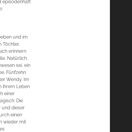
nd episodenhaft
e:
dbeben und im
 Töchter,
ich erinnern
le. Natürlich.
wesen sei, ein
be. Fünfzehn
ster Wendy. Im
n ihrem Leben
h einer
agisch: Die
r und dieser
Durch einen
n wieder mit
les