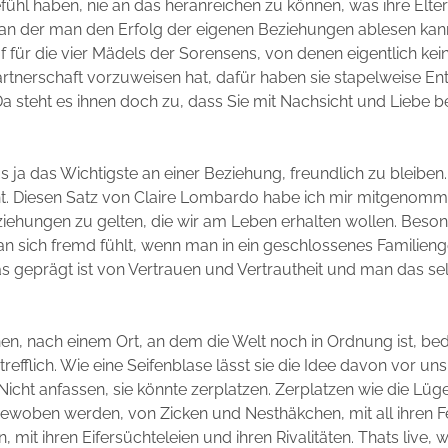
efühl haben, nie an das heranreichen zu können, was ihre Elte
 an der man den Erfolg der eigenen Beziehungen ablesen kann
 für die vier Mädels der Sorensens, von denen eigentlich kein
rtnerschaft vorzuweisen hat, dafür haben sie stapelweise E
a steht es ihnen doch zu, dass Sie mit Nachsicht und Liebe b
das ja das Wichtigste an einer Beziehung, freundlich zu bleiben.
cht. Diesen Satz von Claire Lombardo habe ich mir mitgenomme
eziehungen zu gelten, die wir am Leben erhalten wollen. Beso
n sich fremd fühlt, wenn man in ein geschlossenes Familien
das geprägt ist von Vertrauen und Vertrautheit und man das se
n, nach einem Ort, an dem die Welt noch in Ordnung ist, bed
efflich. Wie eine Seifenblase lässt sie die Idee davon vor uns
 Nicht anfassen, sie könnte zerplatzen. Zerplatzen wie die Lü
gewoben werden, von Zicken und Nesthäkchen, mit all ihren F
, mit ihren Eifersüchteleien und ihren Rivalitäten. Thats live, w