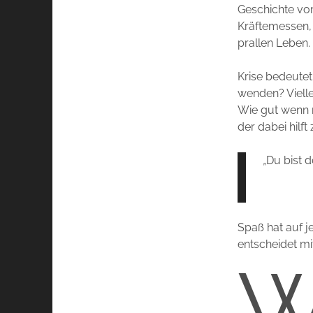
Geschichte vo
Kräftemessen,
prallen Leben.
Krise bedeutet
wenden? Viellei
Wie gut wenn m
der dabei hilf
„
Du bist d
Spaß hat auf je
entscheidet mit