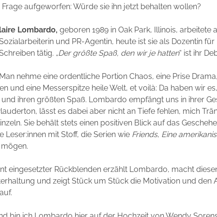
Frage aufgeworfen: Würde sie ihn jetzt behalten wollen?
laire Lombardo,
geboren 1989 in Oak Park, Illinois, arbeitete a
Sozialarbeiterin und PR-Agentin, heute ist sie als Dozentin für
Schreiben tätig. „
Der größte Spaß, den wir je hatten
“ ist ihr D
Man nehme eine ordentliche Portion Chaos, eine Prise Drama,
 und eine Messerspitze heile Welt, et voilà: Da haben wir es
 und ihren größten Spaß. Lombardo empfängt uns in ihrer Ge
uderton, lässt es dabei aber nicht an Tiefe fehlen, mich Tr
inzeln. Sie behält stets einen positiven Blick auf das Gescheh
e Leser:innen mit Stoff, die Serien wie
Friends
,
Eine amerikanis
mögen.
igent eingesetzter Rückblenden erzählt Lombardo, macht dies
terhaltung und zeigt Stück um Stück die Motivation und den A
auf.
d bin ich Lombardo hier auf der Hochzeit von Wendy Soren