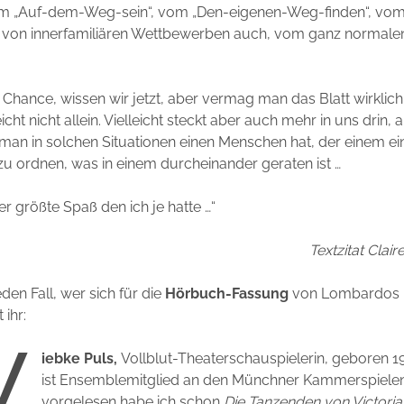
m „Auf-dem-Weg-sein“, vom „Den-eigenen-Weg-finden“, vo
 von innerfamiliären Wettbewerben auch, vom ganz normale
 Chance, wissen wir jetzt, aber vermag man das Blatt wirklic
cht nicht allein. Vielleicht steckt aber auch mehr in uns drin, a
an in solchen Situationen einen Menschen hat, der einem ein 
t zu ordnen, was in einem durcheinander geraten ist …
er größte Spaß den ich je hatte …“
Textzitat Cla
den Fall, wer sich für die
Hörbuch-Fassung
von Lombardos
 ihr:
W
iebke Puls,
Vollblut-Theaterschauspielerin, geboren 1
ist Ensemblemitglied an den Münchner Kammerspielen,
vorgelesen habe ich schon
Die Tanzenden von Victori