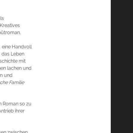
ls
 Kreatives
ebütroman.
 eine Handvoll
, das Leben
schichte mit
änen lachen und
en und
che Familie
en Roman so zu
ntrieb ihrer
sen zwischen