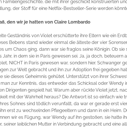
n Familiengeschichte, die mit ihrer geschickt konstruierten u
lung, der Stoff für eine Netflix-Bestseller-Serie werden könnt
aß, den wir je hatten von Claire Lombardo
e Geständnis von Violet erschütterte ihre Eltern wie ein Er
ses Bebens stand wieder einmal die älteste der vier Sorensen
 um Chaos ging, dann war sie fraglos seine Königin. Ob sie s
Jahr, in dem sie in Paris gewesen sei. Ja, ja doch, beteuern al
iolet, NICHT in Paris gewesen war, sondern hier. Schwanger ge
ngen zur Welt gebracht und ihn zur Adoption frei gegeben ha
te sie dieses Geheimnis gehütet. Unterstützt von ihrer Schwe
man zur Kenntnis, das entweder das Schicksal oder Wendy i
n Dirigenten gespielt hat. Warum aber rückte Violet jetzt, nac
keit mit der Wahrheit heraus? Die Antwort ist so einfach wie tr
ihres Sohnes sind tödlich verunfallt, da war er gerade erst vie
 ihn erst zu wechselnden Pflegeeltern und dann in ein Heim. 
ennen wir es Fügung, war Wendy auf ihn gestoßen, sie hatte ih
r, seiner leiblichen Mutter in Verbindung gebracht und eine al