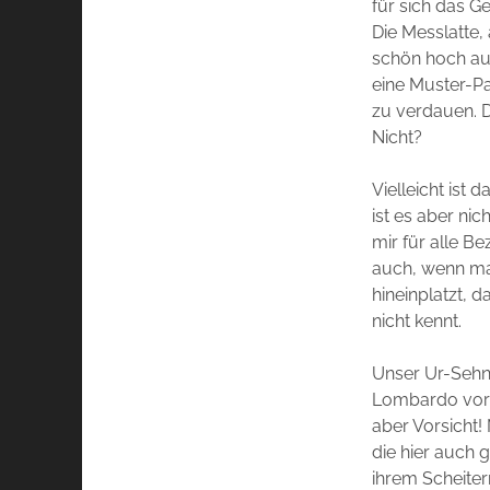
für sich das G
Die Messlatte,
schön hoch auf
eine Muster-Pa
zu verdauen. D
Nicht?
Vielleicht ist 
ist es aber ni
mir für alle B
auch, wenn ma
hineinplatzt, 
nicht kennt.
Unser Ur-Sehne
Lombardo vortr
aber Vorsicht!
die hier auch 
ihrem Scheitern