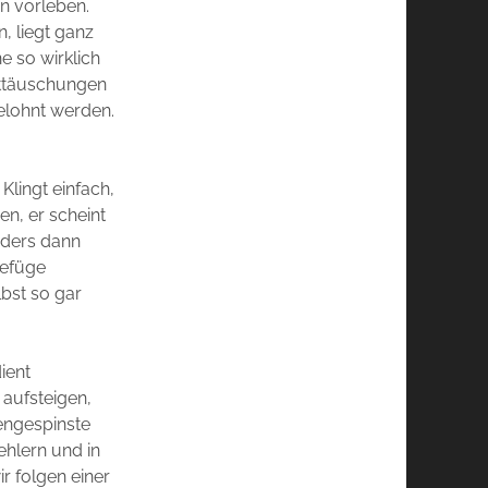
rn vorleben.
, liegt ganz
e so wirklich
nttäuschungen
elohnt werden.
 Klingt einfach,
n, er scheint
nders dann
gefüge
lbst so gar
ient
 aufsteigen,
gengespinste
ehlern und in
ir folgen einer