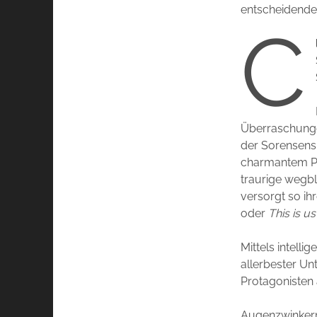
entscheidende 
C
Überraschungen
der Sorensens
charmantem Pla
traurige wegbl
versorgt so ihr
oder
This is us
Mittels intell
allerbester Un
Protagonisten 
Augenzwinkern