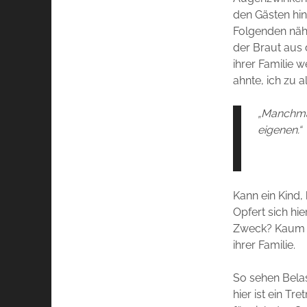
den Gästen hin
Folgenden nähe
der Braut aus
ihrer Familie 
ahnte, ich zu al
„Manchma
eigenen.“
Kann ein Kind,
Opfert sich hie
Zweck? Kaum da
ihrer Familie.
So sehen Belas
hier ist ein Tr