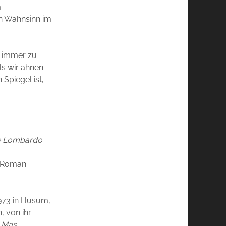
m
n Wahnsinn im
h immer zu
ls wir ahnen.
Spiegel ist,
ire Lombardo
 Roman
973 in Husum,
 von ihr
a Mas