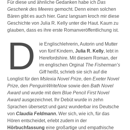
Für diese und ähnliche Gedanken habe ich
Das
Geschenk des Meeres
gemocht. Denn einen solchen
Bären gibt es auch hier. Ganz langsam kroch mir diese
Geschichte von Julia R. Kelly unter die Haut. Kaum zu
glauben, dass es ihre erste Romanveröffentlichung ist.
D
ie Englischlehrerin, Autorin und Mutter
von fünf Kindern,
Julia R. Kelly
, lebt in
Herefordshire. Mit diesem Roman, der
im englischen Orginal
The Fisherman’s
Gift
heißt, schrieb sie sich auf die
Longlist für den
Mslexia Novel Prize
, den
Exeter Novel
Prize
, den
PenguinWriteNow
sowie den
Bath Novel
Award
und wurde mit dem
Blue Pencil First Novel
Award
ausgezeichnet. Ihr Debüt wurde in zehn
Sprachen übersetzt und ganz wunderbar ins Deutsche
von
Claudia Feldmann
.
Wer sich, wie ich, für das
Hören entscheidet, erlebt zudem in der
Hörbuchfassung
eine großartige und empathische