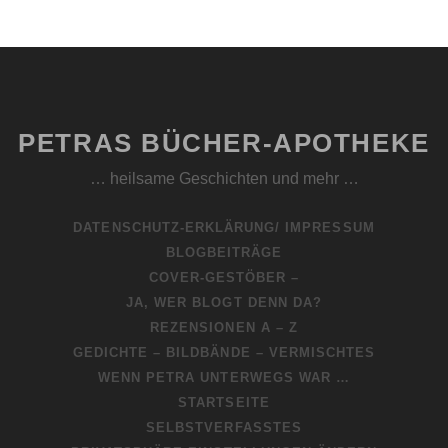
PETRAS BÜCHER-APOTHEKE
… heilsame Geschichten und mehr …
DATENSCHUTZ-ERKLÄRUNG/ IMPRESSUM
BLOGBEITRÄGE
COVER-GESTÖBER –
JA, WER BLOGT DENN DA?
REZENSIONEN A – Z
GEDICHTE – BILDBÄNDE – VERMISCHTES
WENN PETRA UNTERWEGS WAR …
STARTSEITE
SELBSTVERFASSTES