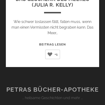
(JULIA R. KELLY)
Wie schwer loslassen fällt, fallen muss, wenn
man einen Vermissten nicht begraben kann. Das
Meer…
DAS
BEITRAG LESEN
GESCHENK
+1
DES
MEERES
(JULIA
R.
KELLY)
PETRAS BÜCHER-APOTHEKE
… heilsame Geschichten und mehr …