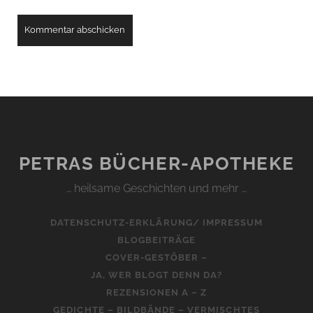
PETRAS BÜCHER-APOTHEKE
… heilsame Geschichten und mehr …
DATENSCHUTZ-ERKLÄRUNG/ IMPRESSUM
BLOGBEITRÄGE
COVER-GESTÖBER –
JA, WER BLOGT DENN DA?
REZENSIONEN A – Z
GEDICHTE – BILDBÄNDE – VERMISCHTES