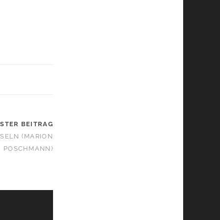
STER BEITRAG
NSELN (MARION
POSCHMANN)