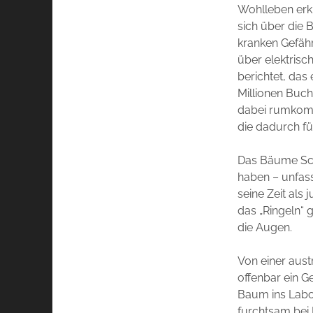
Wohlleben erk
sich über die
kranken Gefäh
über elektrisc
berichtet, das
Millionen Buc
dabei rumkomm
die dadurch fü
Das Bäume Sch
haben – unfass
seine Zeit als
das „Ringeln“ 
die Augen.
Von einer austr
offenbar ein 
Baum ins Labor
furchtsam bei 