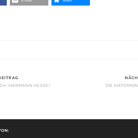
E-Mail
teilen
BEITRAG
NÄCH
ICH (HERMANN HESSE)
DIE KIEFERNI
VON: