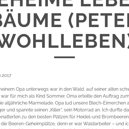
BÄUME (PETE
WOHLLEBEN
0.2017
meinem Opa unterwegs war in den Wald, auf seiner alten sc
 war für mich als Kind Sommer. Oma erteilte den Auftrag zu
e alljährliche Marmelade. Opa lud unsere Blech-Eimerchen a
er und spannte seinen „Killer“, sein Motorrad an. Ich durfte d
 knatterten zu den besten Plätzen für Heidel-und Brombeeren
e, die Beeren-Geheimplätze, denn er war Waldarbeiter – und i