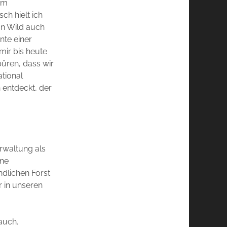
em
ch hielt ich
on Wild auch
nte einer
mir bis heute
püren, dass wir
ational
n entdeckt, der
erwaltung als
rne
ndlichen Forst
r in unseren
auch.