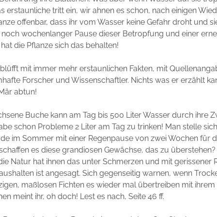
s erstaunliche tritt ein, wir ahnen es schon, nach einigen Wi
lanze offenbar, dass ihr vom Wasser keine Gefahr droht und sie
h noch wochenlanger Pause dieser Betropfung und einer ern
at die Pflanze sich das behalten!
blüfft mit immer mehr erstaunlichen Fakten, mit Quellenang
hafte Forscher und Wissenschaftler. Nichts was er erzählt 
 Mär abtun!
hsene Buche kann am Tag bis 500 Liter Wasser durch ihre Zw
 habe schon Probleme 2 Liter am Tag zu trinken! Man stelle sich
iode im Sommer mit einer Regenpause von zwei Wochen für 
 schaffen es diese grandiosen Gewächse, das zu überstehen? 
die Natur hat ihnen das unter Schmerzen und mit gerissener 
aushalten ist angesagt. Sich gegenseitig warnen, wenn Trock
zigen, maßlosen Fichten es wieder mal übertreiben mit ihre
en meint ihr, oh doch! Lest es nach, Seite 46 ff.