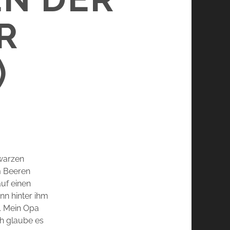
R
)
hwarzen
m Beeren
uf einen
ann hinter ihm
. Mein Opa
ch glaube es