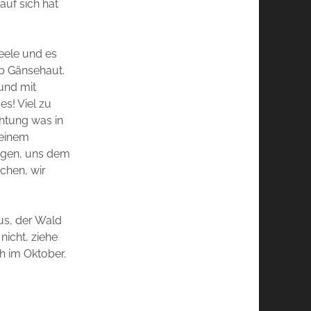
uf sich hat
Seele und es
op Gänsehaut.
und mit
es! Viel zu
htung was in
 einem
angen, uns dem
chen, wir
aus, der Wald
nicht, ziehe
h im Oktober.