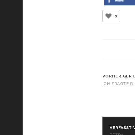
teilen
0
VORHERIGER 
ICH FRAGTE D
VERFASST 
PETRA