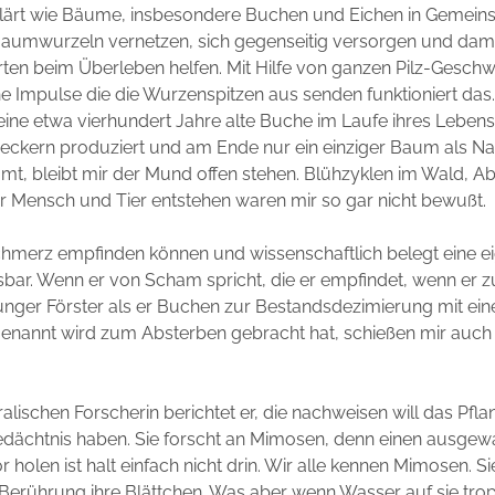
lärt wie Bäume, insbesondere Buchen und Eichen in Gemeins
 Baumwurzeln vernetzen, sich gegenseitig versorgen und dam
rten beim Überleben helfen. Mit Hilfe von ganzen Pilz-Gesch
he Impulse die die Wurzenspitzen aus senden funktioniert das
 eine etwa vierhundert Jahre alte Buche im Laufe ihres Lebens 
heckern produziert und am Ende nur ein einziger Baum als 
t, bleibt mir der Mund offen stehen. Blühzyklen im Wald, A
r Mensch und Tier entstehen waren mir so gar nicht bewußt.
merz empfinden können und wissenschaftlich belegt eine e
bar. Wenn er von Scham spricht, die er empfindet, wenn er z
 junger Förster als er Buchen zur Bestandsdezimierung mit ei
genannt wird zum Absterben gebracht hat, schießen mir auch 
alischen Forscherin berichtet er, die nachweisen will das Pfla
Gedächtnis haben. Sie forscht an Mimosen, denn einen ausge
 holen ist halt einfach nicht drin. Wir alle kennen Mimosen. Si
Berührung ihre Blättchen. Was aber wenn Wasser auf sie trop