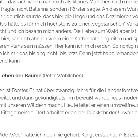
uld, dass ich wenn man mich als kleines Mädchen nach mein
ragte, nicht Ballerina sondern Förster sagte. An diesem Wuns
 mir deutlich wurde, dass hier die Hege und das Dezimieren v
lso hätte es für mich höchstens zu einer „vegetarischen“ Varia
icht und ich besann mich anders. Die Liebe zum Wald aber ist 
 hier, kann ich ähnlich wie in einer Kathedrale begreifen und s
eren Plans sein müssen. Hier kann ich mich erden. So richtig r
 ich mir das bislang nicht, bis jetzt. Denn jetzt habe jemande
end kann:
Leben
der
Bä
ume
(Peter Wohlleben)
n ist Förster. Er hat über zwanzig Jahre für die Landesforstv
eitet und dann gekündigt als ihm bewußt wurde, was mode
 mit unseren Wäldern macht. Heute leitet er einen umweltfreu
en Eifelgemeinde. Dort arbeitet er an der Rückkehr der Urwälde
.
-Web“ hatte ich noch nie gehört. Klingt erstaunlich? Ist es 