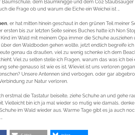
r Baumschule, dem Baumknigge und dem Co2 Staubsauger a
auch die Frage ob und warum die Eiche ein Weichei ist …
ben
, er hat mitten hinein geschaut in den grünen Teil meiner 
der ersten bis zur letzten Seite seines Buches hatte ich Non St
 Kind im Wald mit meinem Opa immer die Schuhe ausziehen 
über den Waldboden gehen wollte, jetzt endlich begreife ich 
 heute genau da draußen, viel zu wenig schenke ich dem Beac
hieht. Viel zu selten stelle ich Fragen, warum das was ich bei
g sehe genauso ist wie es ist. Wieviel ist uns verloren geg
nschen? Unsere Antennen sind verbogen, oder gar abgebro
Verbindung zur Natur verloren.
ich erstmal die Tastatur beiseite, ziehe Schuhe an und gehe r
eit. Vielleicht bin ich ja mal wieder so mutig wie damals, denke 
 Schuhe im Wald wieder aus. Warme Tage gibt es ja auch noc
 …