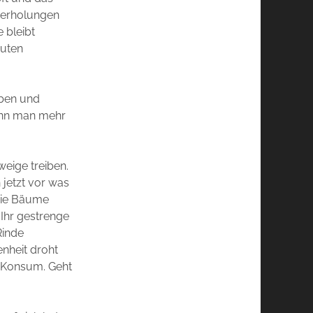
ederholungen
 bleibt
euten
aben und
kann man mehr
eige treiben.
 jetzt vor was
die Bäume
Ihr gestrenge
Rinde
enheit droht
m Konsum. Geht