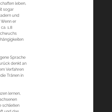
chaften leben,
it sogar
wadern und
. Wenn er
ca. 1,8
Nachwuchs
bhängigkeiten
igene Sprache
urück denkt an
nem Verfahren
die Tränen in
nzen lernen,
wachsenen
e schließen
ft und das