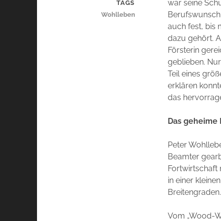
war seine Sch
TAGS
Berufswunsch f
Wohlleben
auch fest, bis
dazu gehört. A
Försterin gere
geblieben. Nur
Teil eines größ
erklären konnte
das hervorrag
Das
geheime
Peter Wohllebe
Beamter gearb
Fortwirtschaft
in einer klein
Breitengraden
Vom „Wood-Wide