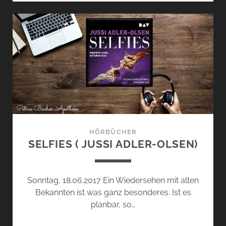
KAISER)
HÖRBÜCHER
SELFIES ( JUSSI ADLER-OLSEN)
Sonntag, 18.06.2017 Ein Wiedersehen mit alten
Bekannten ist was ganz besonderes. Ist es
planbar, so…