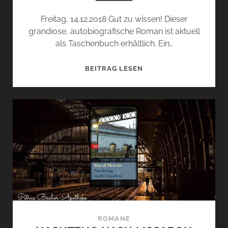
Freitag, 14.12.2018 Gut zu wissen! Dieser
grandiose, autobiografische Roman ist aktuell
als Taschenbuch erhältlich. Ein…
SO,
BEITRAG LESEN
UND
JETZT
KOMMST
DU
(ARNO
FRANK)
ROMANE