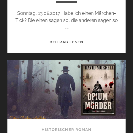
Sonntag, 13.08.2017 Habe ich einen Märchen-
Tick? Die einen sagen so, die anderen sagen so
……
DIE
BEITRAG LESEN
WUNDERSAMEN
KOFFER
DES
MONSIEUR
PERLE
(TIMOTHÉE
DE
FOMBELLE)
HISTORISCHER ROMAN