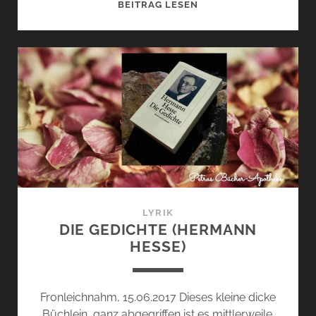
SELFIES
BEITRAG LESEN
(
JUSSI
ADLER-
OLSEN)
LYRIK
DIE GEDICHTE (HERMANN
HESSE)
Fronleichnahm, 15.06.2017 Dieses kleine dicke
Büchlein, ganz abgegriffen ist es mittlerweile.