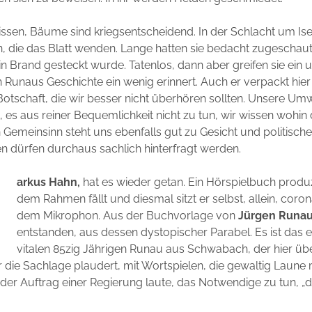
issen, Bäume sind kriegsentscheidend. In der Schlacht um Ise
, die das Blatt wenden. Lange hatten sie bedacht zugeschaut,
n Brand gesteckt wurde. Tatenlos, dann aber greifen sie ein 
 Runaus Geschichte ein wenig erinnert. Auch er verpackt hie
 Botschaft, die wir besser nicht überhören sollten. Unsere Umwe
 es aus reiner Bequemlichkeit nicht zu tun, wir wissen wohin d
Gemeinsinn steht uns ebenfalls gut zu Gesicht und politisch
 dürfen durchaus sachlich hinterfragt werden.
M
arkus Hahn,
hat es wieder getan. Ein Hörspielbuch produz
dem Rahmen fällt und diesmal sitzt er selbst, allein, cor
dem Mikrophon. Aus der Buchvorlage von
Jürgen Runa
entstanden, aus dessen dystopischer Parabel. Es ist das 
vitalen 85zig Jährigen Runau aus Schwabach, der hier üb
 die Sachlage plaudert, mit Wortspielen, die gewaltig Laun
der Auftrag einer Regierung laute, das Notwendige zu tun, „d