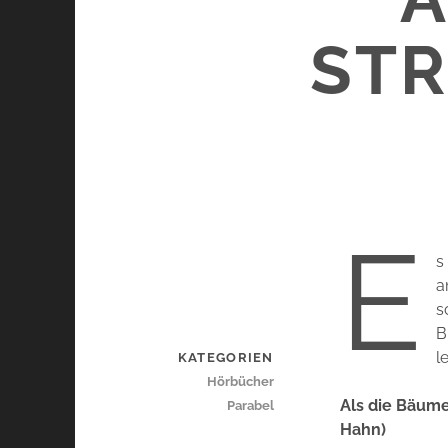
STR
E
s
a
s
B
l
KATEGORIEN
Hörbücher
Als die Bäume
Parabel
Hahn)