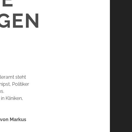
RGEN
zleramt steht
pst, Politiker
s.
n Kliniken,
t von Markus