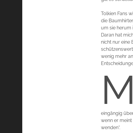
Tolkien Fans w
die Baumhirten
um sie herum i
Daran hat mich
nicht nur eine
schützenswert,
wenig mehr an 
Entscheidungen
eingängig über
wenn er meint 
wenden“.