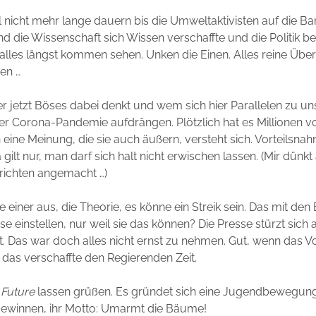
nicht mehr lange dauern bis die Umweltaktivisten auf die Ba
d die Wissenschaft sich Wissen verschaffte und die Politik ber
alles längst kommen sehen. Unken die Einen. Alles reine Über
en …
r jetzt Böses dabei denkt und wem sich hier Parallelen zu u
r Corona-Pandemie aufdrängen. Plötzlich hat es Millionen v
 eine Meinung, die sie auch äußern, versteht sich. Vorteilsn
gilt nur, man darf sich halt nicht erwischen lassen. (Mir dünkt a
richten angemacht …)
e einer aus, die Theorie, es könne ein Streik sein. Das mit de
se einstellen, nur weil sie das können? Die Presse stürzt sich
t. Das war doch alles nicht ernst zu nehmen. Gut, wenn das V
 das verschaffte den Regierenden Zeit.
 Future
lassen grüßen. Es gründet sich eine Jugendbewegung
 gewinnen, ihr Motto: Umarmt die Bäume!