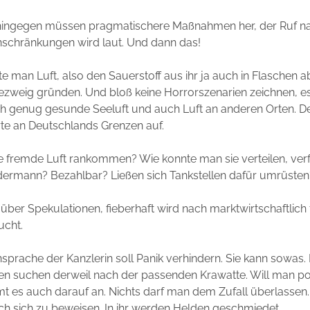
ik hingegen müssen pragmatischere Maßnahmen her, der Ruf n
nschränkungen wird laut. Und dann das!
te man Luft, also den Sauerstoff aus ihr ja auch in Flaschen a
ezweig gründen. Und bloß keine Horrorszenarien zeichnen, es
ch genug gesunde Seeluft und auch Luft an anderen Orten. D
e an Deutschlands Grenzen auf.
ie fremde Luft rankommen? Wie konnte man sie verteilen, ver
dermann? Bezahlbar? Ließen sich Tankstellen dafür umrüsten
über Spekulationen, fieberhaft wird nach marktwirtschaftlich
cht.
sprache der Kanzlerin soll Panik verhindern. Sie kann sowas. 
en suchen derweil nach der passenden Krawatte. Will man poli
es auch darauf an. Nichts darf man dem Zufall überlassen. 
ßlich sich zu beweisen. In ihr werden Helden geschmiedet.