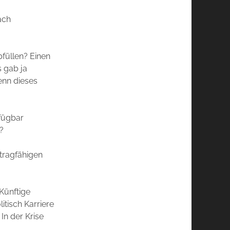
ach
bfüllen? Einen
 gab ja
enn dieses
fügbar
?
 tragfähigen
Künftige
tisch Karriere
In der Krise