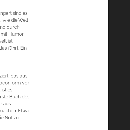
ngart sind es
 wie die Welt
und durch.
r mit Humor
lt ist
as führt. Ein
e
iert, das aus
onaconform vor
u
ist es
erste Buch des
eraus
e machen. Etwa
ie Not zu