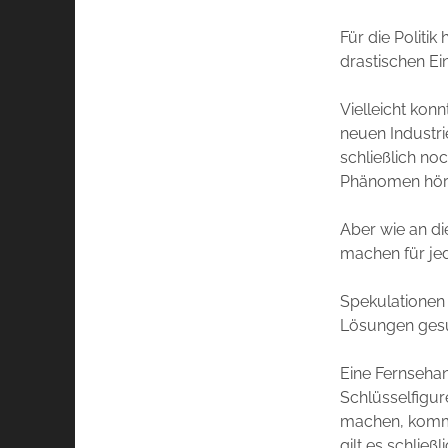
Für die Polit
drastischen Ei
Vielleicht konn
neuen Industri
schließlich no
Phänomen hört
Aber wie an d
machen für je
Spekulationen 
Lösungen gesu
Eine Fernsehan
Schlüsselfigur
machen, kommt 
gilt es schlie