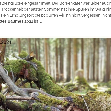
aldeindrücke eingesammelt. Der Borkenkäfer war leider auch 
e Trockenheit der letzten Sommer hat ihre Spuren im Wald hin
s ein Erholungsort bleibt dürfen wir ihn nicht vergessen, nicht
 des Baumes 2021
ist …