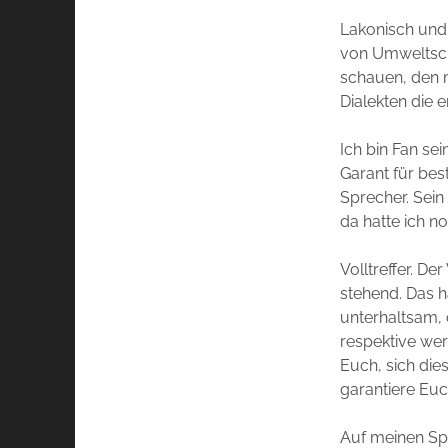
Lakonisch und 
von Umweltsch
schauen, den m
Dialekten die 
Ich bin Fan sei
Garant für bes
Sprecher. Sein
da hatte ich n
Volltreffer. D
stehend. Das h
unterhaltsam, 
respektive wer
Euch, sich die
garantiere Euch
Auf meinen Spa