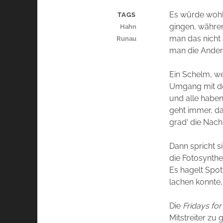
Es würde wohl 
TAGS
gingen, währen
Hahn
man das nicht 
Runau
man die Ander
Ein Schelm, we
Umgang mit de
und alle haben
geht immer, da 
grad‘ die Nach
Dann spricht si
die Fotosynthe
Es hagelt Spot
lachen konnte,
Die
Fridays for
Mitstreiter zu