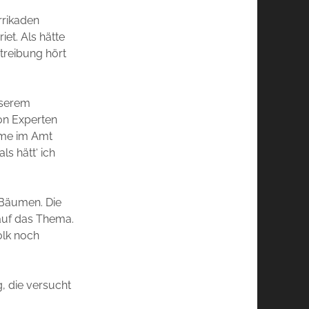
rrikaden
iet. Als hätte
treibung hört
nserem
on Experten
ahme im Amt
ls hätt‘ ich
n Bäumen. Die
 auf das Thema.
olk noch
, die versucht