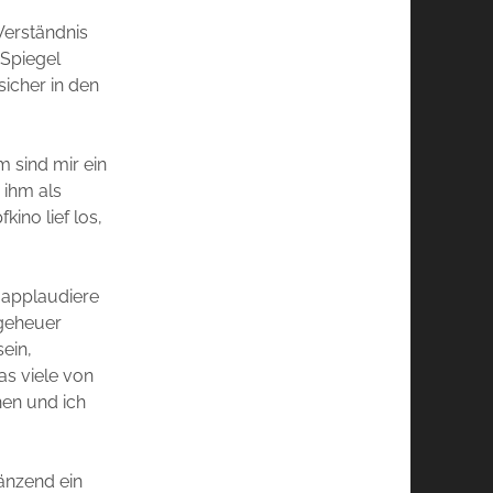
Verständnis
Spiegel
sicher in den
m sind mir ein
 ihm als
ino lief los,
d applaudiere
ngeheuer
ein,
as viele von
nen und ich
änzend ein