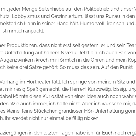
mit jeder Menge Seitenhiebe auf den Politbetrieb und unser 
utz, Lobbyismus und Gewinnlertum, lässt uns Runau in den 
eisterlich Hahn in seiner Hand hält.
Humorvoll, ironisch und 
er stimmlich anpackt.
ner Produktionen, dass nicht erst seit gestern, er und sein Tea
te Unterhaltung auf hohem Niveau. Jetzt bin ich auch Fan von
 Augenzwinkern kroch mir förmlich in die Ohren und mein Kopfk
och keine drei Sätze gehört. So muss das sein. Auf den Punkt.
er Vorhang im Hörtheater fällt. Ich springe von meinem Sitz un
at mir riesig Spaß gemacht, die Herren! Kurzweilig, bissig, u
dabei könnte diese Kuriosität von einer Idee auch noch wahr s
den. Wie auch immer, ich hoffe nicht. Aber ich wünsche mir, d
ses kleine, feine Stückchen grandioser Hör-Unterhaltung gön
, ihr werdet nicht nur einmal beifällig nicken.
ziergängen in den letzten Tagen habe ich für Euch noch erg