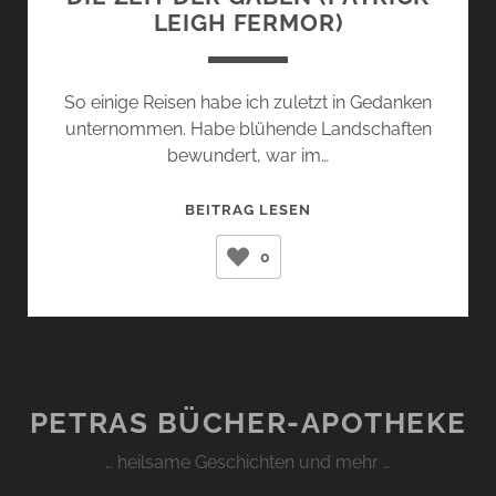
LEIGH FERMOR)
So einige Reisen habe ich zuletzt in Gedanken
unternommen. Habe blühende Landschaften
bewundert, war im…
DIE
BEITRAG LESEN
ZEIT
0
DER
GABEN
(PATRICK
LEIGH
FERMOR)
PETRAS BÜCHER-APOTHEKE
… heilsame Geschichten und mehr …