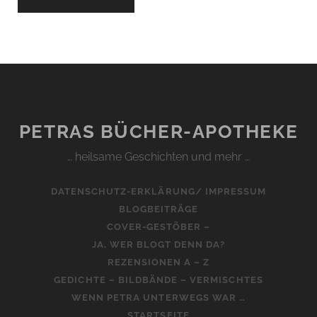
PETRAS BÜCHER-APOTHEKE
… heilsame Geschichten und mehr …
DATENSCHUTZ-ERKLÄRUNG/ IMPRESSUM
BLOGBEITRÄGE
COVER-GESTÖBER –
JA, WER BLOGT DENN DA?
REZENSIONEN A – Z
GEDICHTE – BILDBÄNDE – VERMISCHTES
WENN PETRA UNTERWEGS WAR …
STARTSEITE