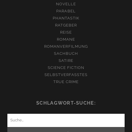
NOVELLE
PARABEL
PHANTASTIK
RATGEBER
REISE
ROMANE
ROMANVERFILMUNG
SACHBUCH
SATIRE
SCIENCE FICTION
SELBSTVERFASSTES
TRUE CRIME
SCHLAGWORT-SUCHE:
Suchen
nach: