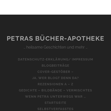
PETRAS BÜCHER-APOTHEKE
… heilsame Geschichten und mehr …
DATENSCHUTZ-ERKLÄRUNG/ IMPRESSUM
BLOGBEITRÄGE
COVER-GESTÖBER –
JA, WER BLOGT DENN DA?
REZENSIONEN A – Z
GEDICHTE – BILDBÄNDE – VERMISCHTES
WENN PETRA UNTERWEGS WAR …
STARTSEITE
SELBSTVERFASSTES