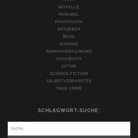
NOVELLE
PARABEL
PHANTASTIK
RATGEBER
REISE
ROMANE
ROMANVERFILMUNG
SACHBUCH
SATIRE
SCIENCE FICTION
SELBSTVERFASSTES
TRUE CRIME
SCHLAGWORT-SUCHE:
Suchen
nach: