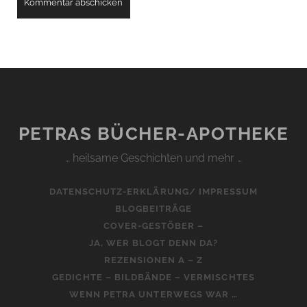
PETRAS BÜCHER-APOTHEKE
… heilsame Geschichten und mehr …
DATENSCHUTZ-ERKLÄRUNG/ IMPRESSUM
BLOGBEITRÄGE
COVER-GESTÖBER –
JA, WER BLOGT DENN DA?
REZENSIONEN A – Z
GEDICHTE – BILDBÄNDE – VERMISCHTES
WENN PETRA UNTERWEGS WAR …