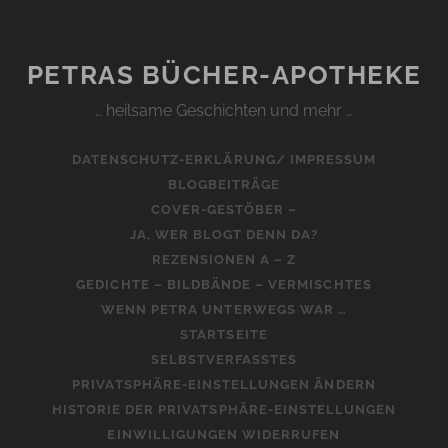
PETRAS BÜCHER-APOTHEKE
… heilsame Geschichten und mehr …
DATENSCHUTZ-ERKLÄRUNG/ IMPRESSUM
BLOGBEITRÄGE
COVER-GESTÖBER –
JA, WER BLOGT DENN DA?
REZENSIONEN A – Z
GEDICHTE – BILDBÄNDE – VERMISCHTES
WENN PETRA UNTERWEGS WAR …
STARTSEITE
SELBSTVERFASSTES
PRIVATSPHÄRE-EINSTELLUNGEN ÄNDERN
HISTORIE DER PRIVATSPHÄRE-EINSTELLUNGEN
EINWILLIGUNGEN WIDERRUFEN