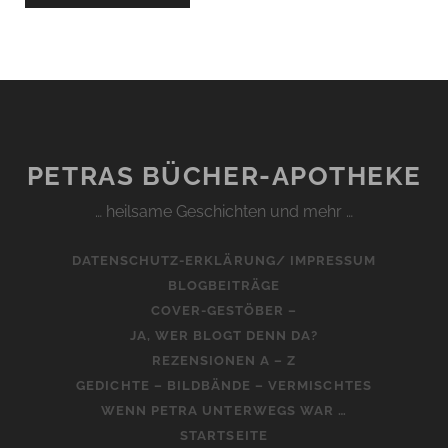
PETRAS BÜCHER-APOTHEKE
… heilsame Geschichten und mehr …
DATENSCHUTZ-ERKLÄRUNG/ IMPRESSUM
BLOGBEITRÄGE
COVER-GESTÖBER –
JA, WER BLOGT DENN DA?
REZENSIONEN A – Z
GEDICHTE – BILDBÄNDE – VERMISCHTES
WENN PETRA UNTERWEGS WAR …
STARTSEITE