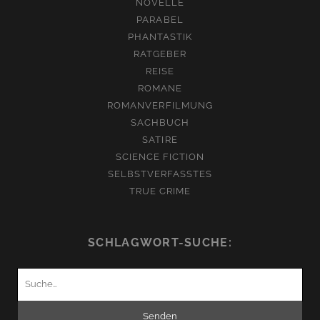
NOVELLE
PARABEL
PHANTASTIK
RATGEBER
REISE
ROMANE
ROMANVERFILMUNG
SACHBUCH
SATIRE
SCIENCE FICTION
SELBSTVERFASSTES
TRUE CRIME
SCHLAGWORT-SUCHE:
Suchen
nach: