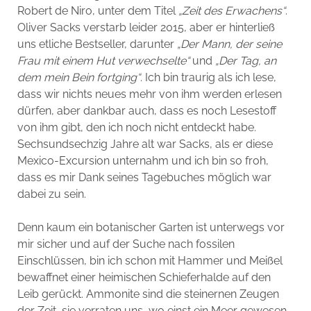
Robert de Niro, unter dem Titel
„Zeit des Erwachens“
.
Oliver Sacks verstarb leider 2015, aber er hinterließ
uns etliche Bestseller, darunter
„Der Mann, der seine
Frau mit einem Hut verwechselte“
und
„Der Tag, an
dem mein Bein fortging“
. Ich bin traurig als ich lese,
dass wir nichts neues mehr von ihm werden erlesen
dürfen, aber dankbar auch, dass es noch Lesestoff
von ihm gibt, den ich noch nicht entdeckt habe.
Sechsundsechzig Jahre alt war Sacks, als er diese
Mexico-Excursion unternahm und ich bin so froh,
dass es mir Dank seines Tagebuches möglich war
dabei zu sein.
Denn kaum ein botanischer Garten ist unterwegs vor
mir sicher und auf der Suche nach fossilen
Einschlüssen, bin ich schon mit Hammer und Meißel
bewaffnet einer heimischen Schieferhalde auf den
Leib gerückt. Ammonite sind die steinernen Zeugen
der Zeit, sie verraten uns, wo einst ein Meer gewesen