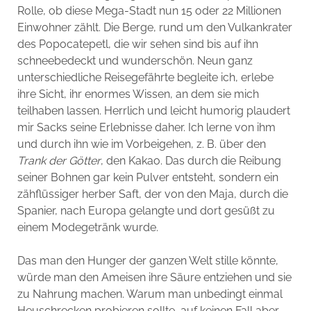
Rolle, ob diese Mega-Stadt nun 15 oder 22 Millionen
Einwohner zählt. Die Berge, rund um den Vulkankrater
des Popocatepetl, die wir sehen sind bis auf ihn
schneebedeckt und wunderschön. Neun ganz
unterschiedliche Reisegefährte begleite ich, erlebe
ihre Sicht, ihr enormes Wissen, an dem sie mich
teilhaben lassen. Herrlich und leicht humorig plaudert
mir Sacks seine Erlebnisse daher. Ich lerne von ihm
und durch ihn wie im Vorbeigehen, z. B. über den
Trank der Götter
, den Kakao. Das durch die Reibung
seiner Bohnen gar kein Pulver entsteht, sondern ein
zähflüssiger herber Saft, der von den Maja, durch die
Spanier, nach Europa gelangte und dort gesüßt zu
einem Modegetränk wurde.
Das man den Hunger der ganzen Welt stille könnte,
würde man den Ameisen ihre Säure entziehen und sie
zu Nahrung machen. Warum man unbedingt einmal
Heuschrecken probieren sollte, auf keinen Fall aber