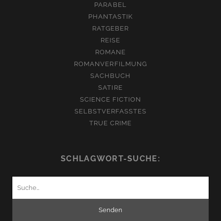
PARABEL
PHANTASTIK
RATGEBER
REISE
ROMANE
ROMANVERFILMUNG
SACHBUCH
SATIRE
SCIENCE FICTION
SELBSTVERFASSTES
TRUE CRIME
SCHLAGWORT-SUCHE:
Suchen
nach: