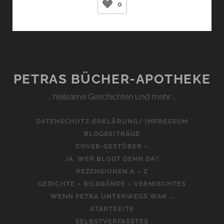
0
BRANDT)
PETRAS BÜCHER-APOTHEKE
… heilsame Geschichten und mehr …
DATENSCHUTZ-ERKLÄRUNG/ IMPRESSUM
BLOGBEITRÄGE
COVER-GESTÖBER –
JA, WER BLOGT DENN DA?
REZENSIONEN A – Z
GEDICHTE – BILDBÄNDE – VERMISCHTES
WENN PETRA UNTERWEGS WAR …
STARTSEITE
SELBSTVERFASSTES