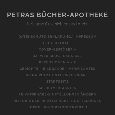
PETRAS BÜCHER-APOTHEKE
… heilsame Geschichten und mehr …
DATENSCHUTZ-ERKLÄRUNG/ IMPRESSUM
BLOGBEITRÄGE
COVER-GESTÖBER –
JA, WER BLOGT DENN DA?
REZENSIONEN A – Z
GEDICHTE – BILDBÄNDE – VERMISCHTES
WENN PETRA UNTERWEGS WAR …
STARTSEITE
SELBSTVERFASSTES
PRIVATSPHÄRE-EINSTELLUNGEN ÄNDERN
HISTORIE DER PRIVATSPHÄRE-EINSTELLUNGEN
EINWILLIGUNGEN WIDERRUFEN