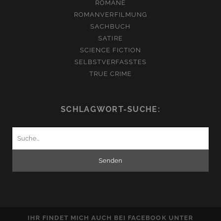
ROMANE
ROMANVERFILMUNG
SACHBUCH
SATIRE
SCIENCE FICTION
SELBSTVERFASSTES
TRUE CRIME
SCHLAGWORT-SUCHE:
Suchen
nach:
IHR FINDET MICH AUCH BEI FACEBOOK UNTER