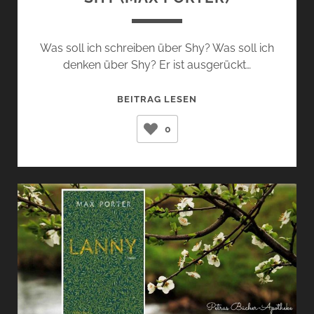
Was soll ich schreiben über Shy? Was soll ich
denken über Shy? Er ist ausgerückt…
SHY
BEITRAG LESEN
(MAX
0
PORTER)