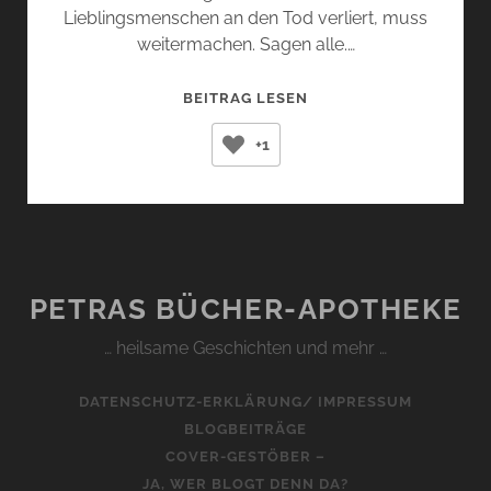
Lieblingsmenschen an den Tod verliert, muss
weitermachen. Sagen alle.…
IM
BEITRAG LESEN
WINTER
+1
DER
LÖWEN
(JAN
COSTIN
WAGNER)
PETRAS BÜCHER-APOTHEKE
… heilsame Geschichten und mehr …
DATENSCHUTZ-ERKLÄRUNG/ IMPRESSUM
BLOGBEITRÄGE
COVER-GESTÖBER –
JA, WER BLOGT DENN DA?