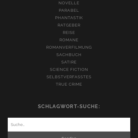
NOVELLE
PARABEL
PHANTASTIK
RATGEBER
REISE
ROMANE
ROMANVERFILMUNG
SACHBUCH
SATIRE
SCIENCE FICTION
SELBSTVERFASSTES
TRUE CRIME
SCHLAGWORT-SUCHE:
Suchen
nach: