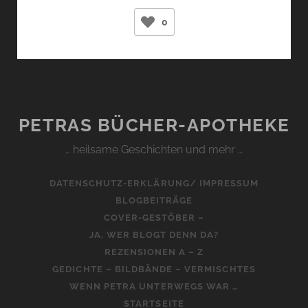
GESCHICHTE
0
DER
BIENEN
(MAJA
LUNDE)
PETRAS BÜCHER-APOTHEKE
… heilsame Geschichten und mehr …
DATENSCHUTZ-ERKLÄRUNG/ IMPRESSUM
BLOGBEITRÄGE
COVER-GESTÖBER –
JA, WER BLOGT DENN DA?
REZENSIONEN A – Z
GEDICHTE – BILDBÄNDE – VERMISCHTES
WENN PETRA UNTERWEGS WAR …
STARTSEITE